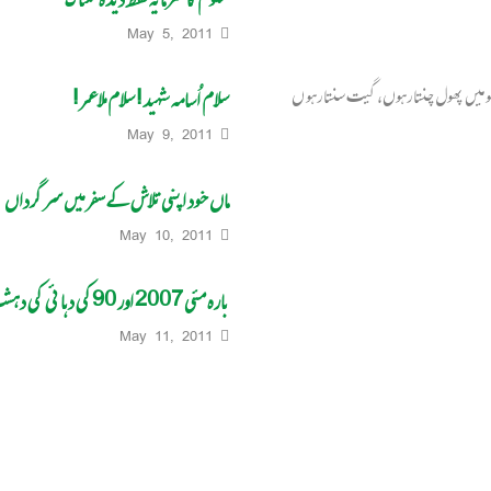
May 5, 2011
ں پھول چنتا رہوں، گیت سنتا رہو ں
سلام اُسامہ شہید! سلام ملاعمر!
May 9, 2011
ماں خود اپنی تلاش کے سفر میں سرگرداں
May 10, 2011
بارہ مئی 2007 اور 90کی دہائی کی دہشت گردی کا ریکارڈ
May 11, 2011