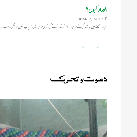
اقتدار کیوں؟
June 2, 2012
ہم یہ سمجھتے ہیں کہ زندگی کے موجودہ بگاڑ کو دُور کرنے کی کوئی تدبیر بھی کامیاب نہیں ہوسکتی، جب…
دعوت و تحریک