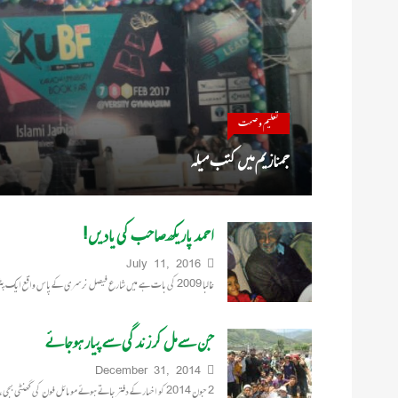
تعلیم و صحت
جمنازیم میں کتب میلہ
احمد پاریکھ صاحب کی یادیں!
July 11, 2016
غالبا 2009 کی بات ہے میں شارع فیصل نرسری کے پاس واقع ایک پٹرول پمپ سے متصل دکان میں داخل…
جن سے مل کر زندگی سے پیار ہو جائے
December 31, 2014
2 جون 2014 کو اخبار کے دفتر جاتے ہوئے موبائل فون کی گھنٹی بجی، دفتر کے ایک ساتھی کا فون…