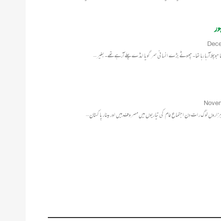
ور
Dece
 جوچلا آرہا رہا تھا۔ چھوٹے بڑے انسانی سر گویا امڈے چلے آرہے تھے۔ بغیر…
Novem
 ہزاروں لوگ رات دن اجتماع عام کی تیاریوں میں مصروف ہیں اور مینار پاکستان…