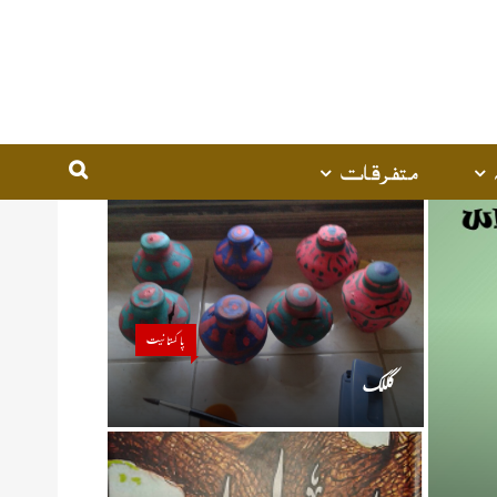
متفرقات
پاکستانیت
گللک