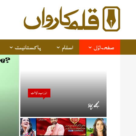
alam
arwan
صفحہ اوّل
اسلام
پاکستانیت
تہذیب و ثقافت
مجھے بچاؤ