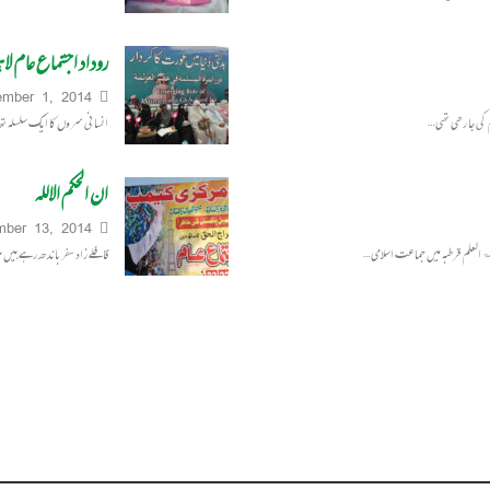
روداد اجتما ع عام لا ہ
mber 1, 2014
م کی جا رھی تھی…
انسانی سروں کا ایک سلسلہ تھا
ان الحکم الاللہ
ber 13, 2014
قافلے زاد سفر باندھ رہے ہیں