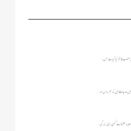
ص منصب قائم کیا گیا ہے جس…
ں وہ چاہتے ہیں کہ ہم روس اور…
ہ علیہ وسلم) نے کبھی اپنی زندگی…