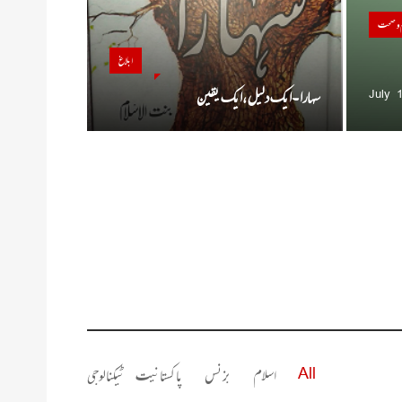
م و صحت
ابلاغ
سہارا ۔ایک دلیل ،ایک یقین
July 
All
اسلام
بزنس
پاکستانیت
ٹیکنالوجی