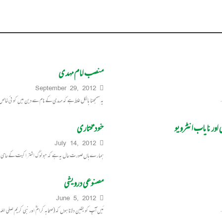
منصب امام مہدی
September 29, 2012
یہ سمجھنا بالکل غلط ہے کہ مہدی کے نام سے دین میں کوئی خا
 اور نایاب انٹرویو
خودمختاری
July 14, 2012
ہمارے ہاں صورت حال یہ ہے کہ جو لوگ اشتراکیت کے حامی ہی
مصنوعی درویشی
June 5, 2012
مَیں آپ کو یقین دلاتا ہوں کہ (صحابہ کرامؓ اور نبی کریم صلی الل