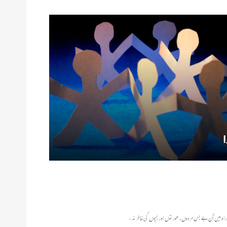
!
کی راہ میں اُن بے بس مردوں، عورتوں اور بچوں کی خاطر نہ…