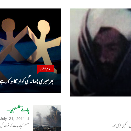
عالم اسلام
پھر میری پسماندگی کو ارتقا درکارہے
ہائے فلسطین…
July 21, 2014
 ں، تکمیل قرآن کا…
’’آخر کیا وجہ ہے کہ تم اللہ 