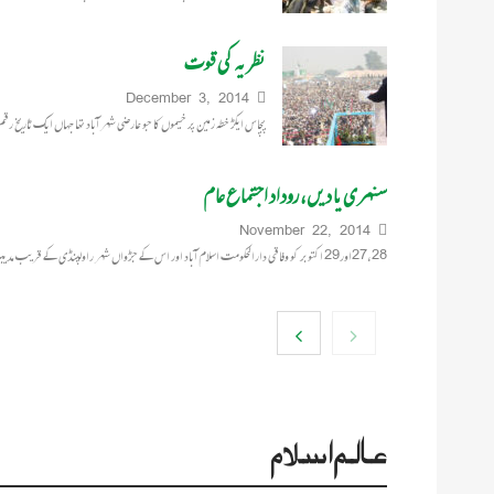
نظریہ کی قوت
December 3, 2014
پچاس ایکڑ خطہ زمین پر خیموں کا جو عارضی شہر آباد تھا جہاں ایک ٹاریخ رق
سنہری یا دیں، روداد اجتما ع عام
November 22, 2014
27،28اور29 اکتوبر کو وفاقی دارالحکومت اسلام آباد اور اس کے جڑواں شہر راولپنڈی کے قریب مدینۃالعلم قرطبہ میں جماعت اسلامی…
عالم اسلام