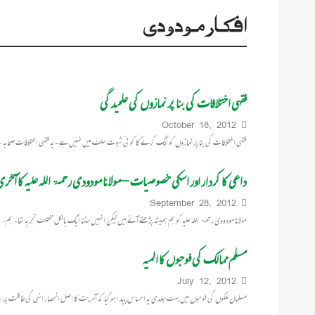
افکار مودودی
فقہی اختلافات کی بنا پر نمازوں کی علحیدگی
October 18, 2012
فقہی اختلافات کی بنا پر نمازوں کو الگ کرنے کا کوئی ثبوت سلف میں نہیں ہے۔ یہ فقہی اختلافات صحابہ…
داعی کا کردار اور اسکی خصوصیات – مولانا مودودی رحمۃاللہ علیہ کا آخری
September 28, 2012
مولانا مودودی رحمۃ اللہ علیہ کو ہم ہمیشہ پڑھتے آئے ہیں لیکن انہیں سننا ایک بالکل مختلف تجربہ تھا۔ ہم…
مسلم ممالک کی فوجوں کا المیہ
July 12, 2012
مسلمان ملکوں کی فوجوں میں بہت جلدی یہ احساس پیدا ہوگیا کہ آمریت کا اصل انحصار انہی کی طاقت پر…