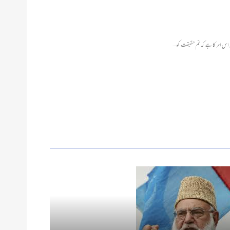
ن اس امر کا ہے کہ تم حقیقت کو…