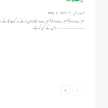
نگہت یاسمین
May 2, 2011
میرے دوستو! میرے دوستو! میرے واسطے پھول لاتے رہو گیت گاتے رہو می
……………………………….. ذہن کے کسی گوشے…