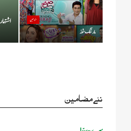
اشتہار
خواتین
مارننگ شوز
نئے مضامین
میرے دوستو!