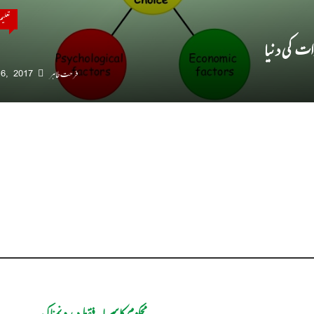
تعلی
ات کی دنیا
فرحت طاہر
16, 2017
محکوم کا سرمایہ فقط دیدہ نمناک