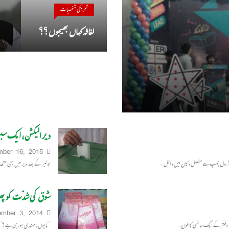
تحریکی شخصیات
لفافہ کہاں بھیجوں ؟؟
دیر الیکشن، ایک س
mber 16, 2015
بونیر کے بعد دیر میں بھی متحد
شوق کی شدّت کو پھر س
mber 3, 2014
“مایوں، مہندی ہورہی ہے؟” “م