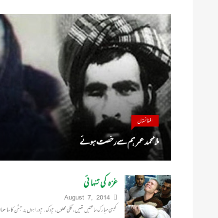
افغانستان
ملا محمد عمر ہم سے رخصت ہوئے
غزہ کی تنہائی
August 7, 2014
کیسی مبا رک ساعتیں تھیں، گلی محلوں، چوک ، چورا ہوں پر جشن کا سا سما