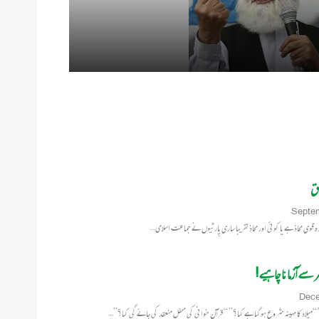
بق
Septe
ہ قوی محاذ ہے یا کوئی اور محاذ تقریبا ساری پارٹیوں نے جماعت اسلامی…
ے آزمانا چا ہیے!
Dece
یلاد کا مہینہ شروع ہوگیا ہے کیا؟” “قرآن خوانی کی محفل منعقد کی جائے گی کیا؟”…