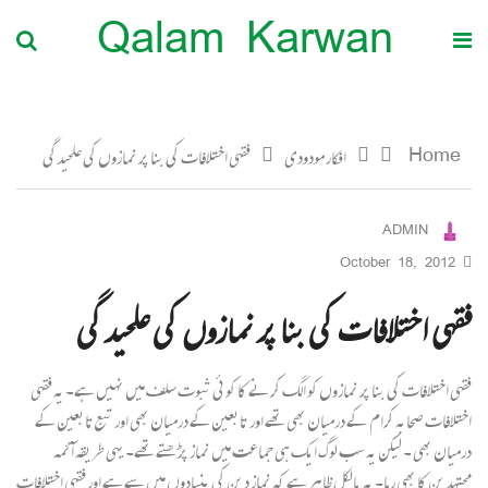
Qalam Karwan
Home
افکار مودودی
فقہی اختلافات کی بنا پر نمازوں کی علحیدگی
ADMIN
October 18, 2012
فقہی اختلافات کی بنا پر نمازوں کی علحیدگی
فقہی اختلافات کی بنا پر نمازوں کو الگ کرنے کا کوئی ثبوت سلف میں نہیں ہے۔ یہ فقہی
اختلافات صحابہ کرام کے درمیان بھی تھے اور تابعین کے درمیان بھی اور تبع تابعین کے
درمیان بھی ۔ لیکن یہ سب لوگ ایک ہی جماعت میں نماز پڑھتے تھے۔ یہی طریقہ آئمہ
مجتہدین کا بھی رہا۔ یہ بالکل ظاہر ہے کہ نماز دین کی بنیادوں میں سے ہے اور فقہی اختلافات