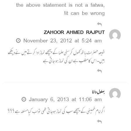
the above statement is not a fatwa,
it can be wrong!
ZAHOOR AHMED RAJPUT
November 23, 2012 at 5:24 am
شیعہ حضرات ہاتھ کھول کر سنی علما کے پیچھے نماز ادا کرتے میں نے دیکھے
ہیں۔ اس کا مطلب ہے ان کی نماز ہو جاتی ہے
بہلول دانا
January 6, 2013 at 11:06 am
اگر امام خمینی کے پیچھے سب کی نماز ہوجاتی تھی تو اب کیا مسئلہ ہے ؟؟؟