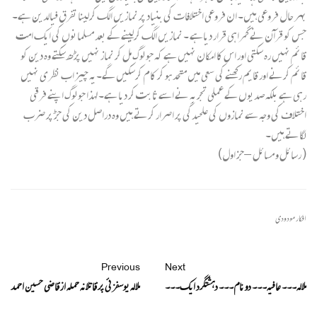
بہر حال فروعی ہیں۔ ان فروعی اختلافات کی بنیاد پر نمازیں الگ کرلینا تفرق فیالدین ہے۔
جس کو قرآن نے گمراہی قرار دیاہے ۔ نمازیں الگ کرلینے کے بعد مسلمانوں کی ایک امت
قائم نہیں رہ سکتی اور اس کا امکان نہیں ہے کہ جو لوگ مل کر نماز نہیں پڑھ سکتے وہ دین کو
قائم کرنے اور قایم رکھنے کی سعی میں متحد ہو کر کام کرسکیں گے۔یہ چیز اب نظری نہیں
رہی ہے بلکہ صدیوں کے عملی تجربہ نے اسے ثابت کر دیا ہے۔ لہذا جو لوگ اپنے فرقی
اختلاف کی وجہ سے نمازوں کی علحیدگی پر اصرار کرتے ہیں وہ دراصل دین کی جڑ پر ضرب
لگاتے ہیں۔
( رسائل و مسائل – جز اول)
افکار مودودی
Previous
Next
ملالہ۔۔۔ عافیہ۔۔۔ دو نام۔۔۔ دہشتگرد ایک۔۔۔
ملالہ یوسفزئی پر قاتلانہ حملہ از قاضی حسین احمد