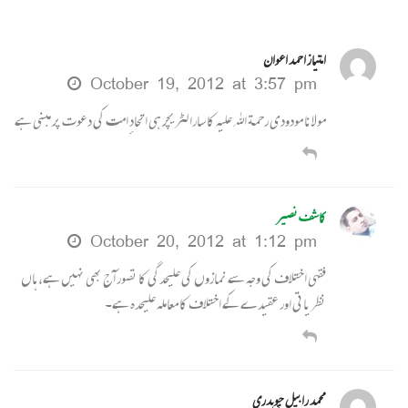
امتیاز احمد اعوان
October 19, 2012 at 3:57 pm
مولانا مودودی رحمة اﷲ علیہ کا سارا لٹریچر ہی اتحادٕ امت کی دعوت پر مبنی ہے
کاشف نصیر
October 20, 2012 at 1:12 pm
فقہی اختلاف کی وجہ سے نمازوں کی علیحدگی کا تصور آج بھی نہیں ہے، ہاں
نظریاتی اور عقیدے کے اختلاف کا معاملہ علیحدہ ہے۔
ًمحمد رابیل چوہدری