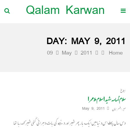
Qalam Karwan
DAY:
MAY 9, 2011
09
May
2011
Home
ابلاغ
سلام اُسامہ شہید! سلام ملاعمر!
میر افسر امان
May 9, 2011
دس سال پہلے اس دنیا میں ایک بار پھر شیر اور دنبے کی بات دہرائی گئی شیر کہہ رہا تھا