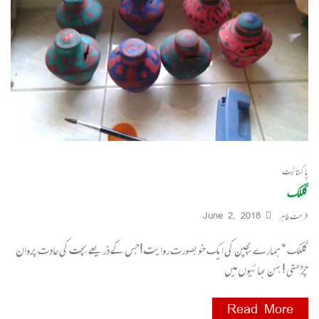
پاکستانیت
گللک
فرحت طاہر
June 2, 2018
گللک * ہمارے بچپن کی ایک خوبصورت روایت !جس کے ذریعے بچت کی عادت پروان
چڑھتی ! بہن بھائیوں میں
Read More