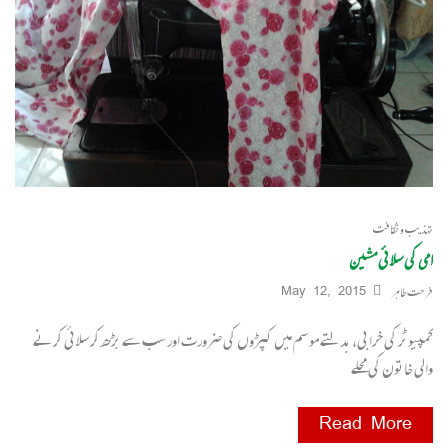
تہذیب و ثقافت
امی کی سلائی مشین
فرحت طاہر
May 12, 2015
کمپیوٹر کی خرابی، بدلتے موسم میں کپڑوں کی ضرورت اور سب سے بڑھ کر سلائی کرنے
والی خاتون کی محلے
Read More