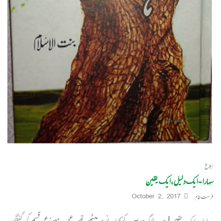
ابلاغ
سہارا ۔ایک دلیل ،ایک یقین
فرحت طاہر
October 2, 2017
سہارا….ایک یقین! سب لوگ دوپہر کے کھانے پر بیٹھے تھے۔عجب مصنوعی قسم کی گفتگو