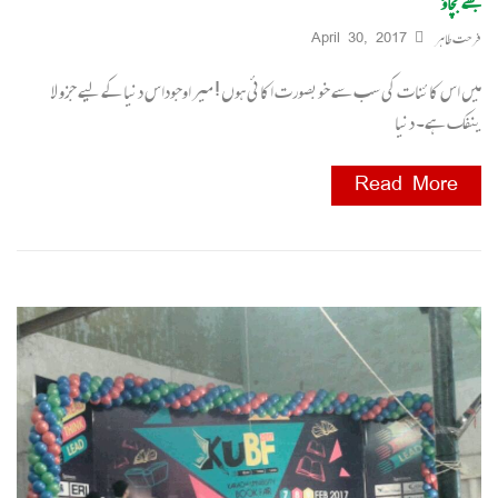
مجھے بچاؤ
فرحت طاہر
April 30, 2017
میں اس کائنات کی سب سے خوبصورت اکائی ہوں ! میر اوجوداس دنیا کے لیے جزو لا
ینفک ہے۔ دنیا
Read More