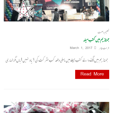
تعلیم و صحت
جمنازیم میں کتب میلہ
فرحت طاہر
March 1, 2017
جمنازیم میں لگنے والے کتب میلے میں پہلی دفعہ کب شر کت کی ؟ یاد نہیں ! ہاں مگرالماری
Read More