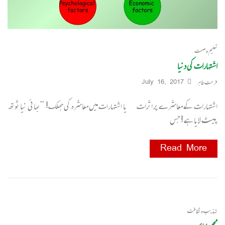
تعلیم و صحت
اشتہارات کی دنیا
فرحت طاہر
July 16, 2017
اشتہارات کے معاشرے پر اثرات یا اشتہارات میں معاشرہ کی جھلک! “بھائی نیا ٹوتھ
پیسٹ لایا ہے ! جس
Read More
تہذیب و ثقافت