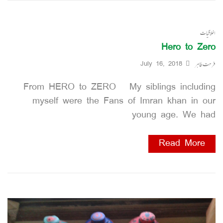
اخلاقیات
Hero to Zero
فرحت طاہر
July 16, 2018
From HERO to ZERO My siblings including
myself were the Fans of Imran khan in our
young age. We had
Read More