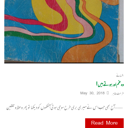
افسانے
وہ غم اور ہوتے ہیں !
فرحت طاہر
May 30, 2018
……..آج بھی جب اس نے میری بری طرح سوجی ہوئی آنکھوں کو دیکھا تو پھر وعظ و تلقین
Read More