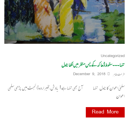
Uncategorized
تنہا ۔۔۔سقوط ڈھاکہ کے پس منظر میں لکھا ناول
فرحت طاہر
December 9, 2018
سلمیٰ اعوان کا ناول تنہا آ ج بھی تنہا ہے ! یادش بخیراردو ڈائجسٹ میں پڑھی سلمٰی
اعوان
Read More