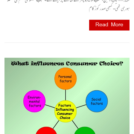
ہورہی تھی۔کبھی صدر کو زکام
Read More