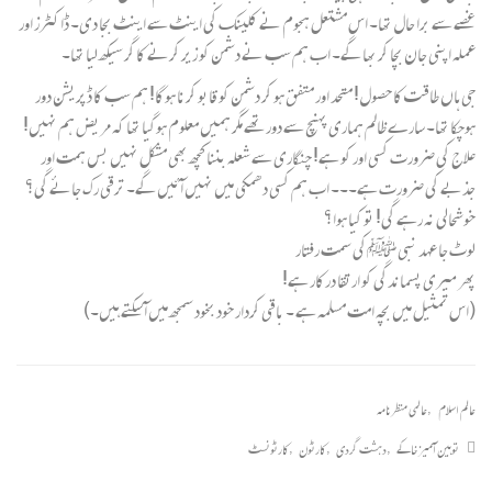
غصے سے برا حال تھا۔ اس مشتعل ہجوم نے کلینک کی اینٹ سے اینٹ بجا دی۔ ڈاکٹرز اور
عملہ اپنی جان بچا کر بھا گے۔ اب ہم سب نے دشمن کو زیر کرنے کا گر سیکھ لیا تھا۔
جی ہاں طاقت کا حصول! متحد اور متفق ہو کر دشمن کو قابو کرنا ہوگا! ہم سب کا ڈپریشن دور
ہوچکا تھا۔ سارے ظالم ہماری پہنچ سے دور تھے مگر ہمیں معلوم ہوگیا تھا کہ مریض ہم نہیں!
علاج کی ضرورت کسی اور کو ہے! چنگاری سے شعلہ بننا کچھ بھی مشکل نہیں بس ہمت اور
جذبے کی ضرورت ہے۔۔۔ اب ہم کسی دھمکی میں نہیں آئیں گے۔ ترقی رک جائے گی؟
خوشحالی نہ رہے گی! تو کیا ہوا؟
لوٹ جا عہد نبی ﷺکی سمت رفتار
پھر میری پسماندگی کو ارتقا درکار ہے!
(اس تمثیل میں بچہ امت مسلمہ ہے ۔ باقی کردار خود بخود سمجھ میں آ سکتے ہیں۔)
عالم اسلام
,
عالمی منظرنامہ
توہین آمیز خاکے
,
دہشت گردی
,
کارٹون
,
کارٹونسٹ