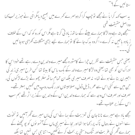
ستائیں گے؟”
یہ سب کہہ کر اباّ نے مجھے تو چپ کراکر دوسرے کمرے میں بھیج دیا مگر امّی نے جو زیر لب کہا
وہ اصل حقیقت تھی
“مجھے پتہ ہے وہ لڑکا ہمارے بیٹے کے ساتھ زیادتی کرتا ہے مگر اس کو روکو کہ اس کے خلاف
زیادہ باتیں نہ کرے ۔ اگر وہ بدک جائے گا تو ہمارے لیے بڑی مشکلات کھڑی ہوجائیں
گی۔۔۔”
یعنی جس حقیقت سے نظریں چرانے کامشورہ مجھے میرے والدین دے رہے تھے خود اس کا
ادراک ان کو بھی تھا یعنی وہ لڑکا میرے والد کے بگ باس کا بیٹا تھا کس طرح میری زندگی
اجیرن بنائے ہوئے تھا۔ نہ صرف میری بلکہ ان تمام ساٹھ ستّر چھوٹے بڑے لڑکوں کی،
جن میں سے کئی اس سے عمر، ڈیل ڈول، صلاحیتوں اور رنگ روپ میں کہیں بہتر تھے۔
صرف اور صرف اس وجہ سے کہ ہمارے والدین اس کے والدین کے زیر اثر تھے ہم سب
اس کے زیر عتاب تھے۔
مجھے یاد ہے میرے نانا جان کی تعزیت کے بہانے اس کی ماں میرے گھر آئیں تو نخوّت
سے انہوں نے رومال ناک پر رکھا ہوا تھا اور بجائے میری ماں کے آنسوئوں کو پونچھنے کے
ہمارے گھر کی غربت اور تنگ دستی پر بحث کر نے لگیں۔ اتنا ہی بس نہیں تھا بلکہ