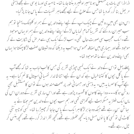
ذرا ذرا سی بات پر مشتعل ہونا میرا وطیرہ بنتا جارہاتھا۔ نا امیدی اور ما یوسی نے مجھے ذہنی
مریض بنا کر رکھ دیا تھا جس کے علاج کے لیے مجھے ماہر نفسیات کے پاس جانا پڑگیا۔
اس دن بھی میں روٹین کے چیک اپ کے لیے اپنے والدین کے ہمراہ کلینک پہنچا تو ہم
سب حیران رہ گئے کہ تقریباً تمام نمایاں لڑکے اپنے اپنے والدین کے ہمراہ یہاں موجود
تھے۔ ایک عجیب سی صورت حال تھی۔ سب لڑکے ایک ہی سے مرض کی شکایت لے کر
موجود تھے اور بیماری میں اضافہ محسوس ہوا جب یہ دیکھا کہ وہ شیطان صفت لڑکا چہکتا ہوا یہاں
بھی اپنے والدین کے ساتھ موجود تھا۔
پہلے پہل تو اس کے والد نے ایک لمبی چوڑی تقریر کی جس کالب لباب یہ تھا کہ مجھے آپ
کے پاگل بچوں کا کتنا خیال ہے کہ ان کے لیے اتنا شاندار نفسیاتی اسپتال قائم کیا ہے۔ یہ
بچے آپ کا سرمایہ ہیں۔ یہ ذہنی اور جسمانی طور پر صحت مند ہوں گے تو ان کا مستقبل بھی
روشن ہوگا۔۔۔ وہ اپنے کاموں کا قصیدہ پڑھ رہے تھے اور اس ساری تقریر کے دوران اس کی
ماں ایک طنزیہ مسکراہٹ لیے کھڑی تھی اور ہم سب بچوں کے والدین سر جھکائے یہ
بھاشن سن رہے تھے جبکہ وہ جابر لڑکا ہر ایک کے پاس جاجا کر چھیڑ رہا تھا۔ کسی کو چیونٹی
کاٹ لی تو کسی کا پائوں مسل دیا۔ کچھ تلملا رہے تھے، کچھ نظر انداز کر رہے تھے، کچھ ہنس کر
ٹال رہے تھے۔