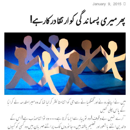
January 9, 2015
پھر میری پسماندگی کو ارتقا درکارہے!
میں نے اپنے رونے اور گھگھیانے سے امی کو اتنا متا ئثر کر لیا تھا کہ وہ میرا مقدمہ لے کر ابّا
کے پاس چلی گئیں
“ارے نہیں بے وقوف! وہ تو پیار سے ایسا کرتا ہے۔۔۔ وہ تو اتنا مہذب ہے! اس کے
والدین اتنے با شعوراور تعلیم یافتہ ہیں۔ جانوروں تک پر اتنے مہربان ہیں وہ کسی کو کیوں