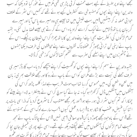
مجھے اپنے اوپر ضبط کے لیے بہت محنت کرنی پڑرہی تھی مگر میں نے غور کیا تو دیکھا کہ سب
والدین اپنے اپنے بچوں کو مضبوطی سے کنٹرول کیے ہوئے تھے کہ کہیں اس شر کے خلاف
جوابی حملہ نہ کر بیٹھیں! میں بہت طیش میں تھا جیسے ہی وہ میرے پاس آیا اور میرے
گریبان پر ہاتھ ڈالامیں نے لپک کر اسے گرادیا۔ اس کے گرتے ہی جیسے فضا بدل گئی۔ بقیہ
تمام لڑکوں کی اکثریت بھی اپنے اپنے والدین کا ہاتھ چھڑا کر اس شیطان پر لپکے۔ اس کے
باپ نے اپنی لن ترانی چھوڑ کر غضبناک نظروں سے اپنے محافظوں کی طرف دیکھا جنہوں
نے چشم زدن میں اپنے اسلحے کی ضرب سے گتھم گتھا لڑکوں کو زخمی کر ڈالا۔
بقیہ والدین نے سہم کر اپنے اپنے بچوں کو گھسیٹ کر اپنے پیچھے کر دیا۔ اب گارڈ ز میری
طرف حملے کی نیت سے بڑ ھے مگر ان کو اس کے باپ نے روکا اور مجھے غلاظت بھری زبان
میں لعن و طعن کی۔ میں محسوس کر رہا تھا اب موت قریب ہے لہذا کلمہ پڑھ کر اس کی
آنکھوں میں آ نکھیں ڈال کر کھڑا ہوگیا۔ نہ جانے کیا سوچ کر اس نے پینترا بدلا۔ اپنے بیٹے کو
چمکارا کہ تم کیوں شرارتی ہو رہے ہو؟ اور پھر مجھے معتوب کرنا شروع کردیا کہ ذرا سی بات پر
اتنا کیا غیض و غضب کا شکار ہونا! ایسا رد عمل کیوں؟ اب سارے لوگ اسی کے ہمنوا ہوگئے
تھے! اس کے باوجود مجھے چھوڑ دیا گیا! وجہ معافی؟ جی نہیں !اس کے چالاک باپ نے مجھ
سمیت تمام لڑکوں کی آ نکھوں میں شعلے لپکتے دیکھ لیے تھے۔ اسی لیے پوری فیملی جان بچا کر
بھا گی۔ ان کے جاتے ہی جیسے سب لوگ خواب سے جاگے۔ تمام لڑکوں کا نفرت اورغم و