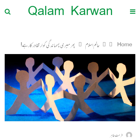
Qalam Karwan
Home
عالم اسلام
پھر میری پسماندگی کو ارتقا درکارہے!
فرحت طاہر