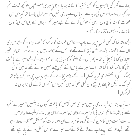
ہمارے گھر کی پالیسیوں کو بھی تنقید کا نشانہ بنایا۔رہی میری معصوم ماںتو کچھ شدت غم
اور کچھ مروّت و اخلا ص کی وجہ سے احساس سے عاری تھیں مگر میرا دل چاہ رہا تھا کہ میں اس
عورت کا منہ نوچ لوں! جس کو خوش کرنے کے لیے میرا گھر ویران تھا وہی اس کی زبوں
حالی پر ناک بھوں چڑھا رہی تھی۔
مجھے پتہ تھا کہ کس طرح میرے باپ نے اس عورت کو سالگرہ کا تحفہ دینے کے لیے میری
ماں کے یاقوت جڑے کنگن بیچ ڈالے تھے اور جس کے جواب میں ہمارے گھر باسی اور غیر
معیاری کھانا بھیجا گیا تھا۔ پھر اس کے بیٹے کو کامیابی پر انعام دینے کے لیے میرے پاکٹ
منی کا خاتمہ کردیا گیا تھا۔ اب میرے پاس اتنے بھی پیسے نہیں ہوتے تھے کہ میں کوئی
ڈھنگ کی اسٹیشنری خرید سکوں! اب مجھے پیسے بچانے کے لیے پیدل ہی سفر کرنا پڑتا تھا
کیونکہ سائیکل تو پہلے ہی بیچ دی گئی تھی کہ میں کہیں اس منحوس لڑکے کی برابری نہ
کرسکوں!
اب آپ بتائیے! یہ ساری باتیں میری جلن کڑھن کا باعث کیوں نہ بنتیں؟ میرے غم و
غصے کی شدت اتنی نہ ہوتی اگر میرے والدین میرے اس جذبات کو مثبت انداز میں
درست سمت میں گامزن کرتے مگر وہ تو میرے ان احساسات کو مستقل جھٹلائے جا رہے
تھے۔ لمبے عرصے اپنے آپ سے لڑتے لڑتے اب میرے حواس مختل ہوتے جا رہے تھے۔