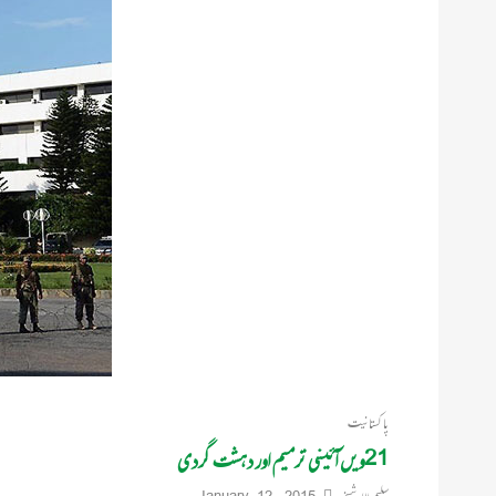
پاکستانیت
21ویں آئینی ترمیم اور دہشت گردی