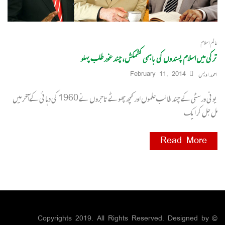
عالم اسلام
ترکی میں اسلام پسندوں کی باہمی کشمکش، چند غور طلب پہلو
احمد اویس
February 11, 2014
یونی ورسٹی کے چند طالب علموں اور کچھ چھوٹے تاجروں نے 1960 کی دہائی کےآخر میں
مل جل کر ایک
Read More
© Copyrights 2019. All Rights Reserved. Designed by