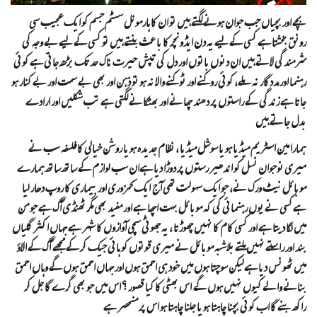
بچے اور بچیاں جب جوان ہونے لگتے ہیں تو ان کا ہارمونل سسٹم جسم
کو ایک عجیب سی
رونق بخشتا ہے کسی کے لیے یہ دن ایڈونچر کا با عث بنتے ہیں تو کسی کے لیے بے وجہ کی
شرمندگی لاتے ہیں ان دنوں باتوں اور دل کی تپش حیرت ناک حد تک بڑھ جاتی ہے کوئی
رہنما اور مددگار نہ ملے، کوئی روکنے اور ٹوکنے والا نہ ہو تو ذہن اور بھی بے سمت اور بے کنار ہو
جاتا ہے زندگی کے راستوں پر دھند چھانے اور بھٹکانے لگتی ہے تب شکلیں اور ارادے
بدل جاتے ہیں
ہمارا مین اسٹریم میڈیا ہو یا سوشل میڈیا ، نظام جدیدہ ہو یا روشن خیالی کا فلسفہ سب نے
میری نوجوان نسل کو اندھیر رستوں پر دوڑا دیا ہےان سب لوازم کے ساتھ ساتھ ہمارے
موبائل نیٹ ورک نے، جو ایک سہولت تھی آج ایک کمزوری اور بیماری کا روپ دھار لیا
ہےکسی نے یوں رہنمائی کی کہ موبائل بہت اچھا ہے اور مفید بھی مگر ٹھنڈی آگ ہے جو من
میں لگا دیتا ہے اور کسی کام کا نہیں چھوڑتا ، یہ جھوٹی سچی آوازوں کا شہر ہے جہاں اکثر گلیاں
بند اور راستے نہیں ملتے بلاشبہ موبائل نے میری قوتوں کو ہائی جیک کر کے مجھے آگ کے الاؤ
میں ٹھونس دیا ہےلیکن سوچتا ہوں میں خود ہی احمق ہوں اور جہاں احمق ہوں گے وہاں احمق
بنانے والے کیوں نہیں ہوں گے اس بھٹی کا کیا قصور ؟ اس میں جو بھی گرے گا جل کر
راکھ بنے گا اب کوئی بچنا چاہتا ہو یا جلنا چاہتا ہو اس پر منحصر ہے