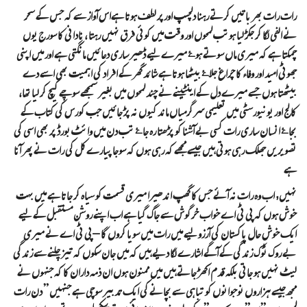
رات رات بھر باتیں کرتے رہنا دلچسپ اورپر لطف ہوتا ہےاس آواز سے کہ جس کے سحر
نے الفی لگا کر جکڑ لیا ہوتب لمحوں اور وقت میں کوئی فرق نہیں رہتا ، نادانی کا سورج یوں
چمکتا ہے کہ میری ماں سوتے ہوۓ میرے لیے ڈھیر ساری دعائیں مانگتی ہے اور میں اپنی
جھوٹی امید اور وفاء کا چراغ جلاۓ بیٹھا ہوتا ہے شائد گھر کے افراد کی اہمیت بھی اسے دے
بیٹھتا ہوں جسے میرے دل کے اینٹینے نے چند لمحوں میں بغیر سمجھے سوچے کیچ کر لیا تھا،
کالج اور یونیورسٹی میں تعلیمی سرگرمیاں ماند کیوں نہ پڑ جائیں جب کورس کی کتاب کے
بجاۓ انسان ساری رات کسی بے آشنا کو پڑھتا رہ جاۓ تب دن میں وائٹ بورڈ پر بھی اسی کی
تصویریں جھلک رہی ہوتی ہیں جیسے مجھے کہ رہی ہوں کہ سوجا پیارےکل کی رات نے پھر آنا
ہے
نہیں, اب وہ رات نہ آئے جس کا گھپ اندھیرا میری قسمت کو سیاہ کر جاتا ہے میں بہت
خوش ہوں کہ پی ٹی اے خواب خرگوش سے جاگ گیا ہے اب اپنے روشن مستقبل کے لیے
ایک خوش حال پاکستان کی آرزو لیے میں رات میں سویا کروں گا – پی ٹی اے نے میری
بے روک ٹوک زندگی کے آگے اشارے لگا دیے ہیں کہ میں جان سکوں کہ تیز چلنے سے زندگی
لیٹ نہیں ہو جاتی بلکہ قدم اکھڑ جاتے ہیں میں ممنون ہوں ان ذمہ داران کا کہ جنہوں نے
مجھ جیسے ہزاروں نوجوانوں کو تباہی سے بچانے کی ایک تدبیر سوچی ہے جنہیں ” دن رات