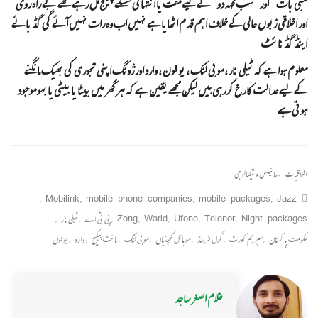
لمبی بات ” اور ” سب کہہ دو ” کے لیے مفت یا انتہائی سستے پیکج مل رہے تھے بے راہ روی
اور اخلاقی زبوں حالی کے خلاف اہم قدم اٹھایا ہے نہیں اب وہ رات نہیں آئے گی گڈ بائے
اینڈ گڈ نائٹ
معلوم ہوا ہے کہ ٹیلی نار ، موبی لنک ، یو فون ، وارد اور ژونگ اپنی تجوری کی بھیک مانگنے
کے لیے عدالت کا رخ کر رہی ہیں لیکن مجھے یقین ہے کہ ہر گھر میں بیٹا یا بیٹی یا بہو موجود
ہوتی ہے
اخلاقیات
,
سائینس و ٹیکنالوجی
,
Mobilink
,
mobile phone companies
,
mobile packages
,
Jazz
Night packages
,
Telenor
,
Ufone
,
Warid
,
Zong
,
پی ٹی اے
,
ٹیلی نار
,
حکومت پاکستان
,
سپریم کورٹ
,
گرل فرینڈ
,
موبائل کمپنیاں
,
موبی لنک
,
نائٹ پیکیج
,
وارد
,
یوفون
غلام اصغر ساجد