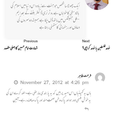
ایک چھوٹا سا شخص جو جنت سے زیادہ اس دنیا میں اسلام کی
بالادستی کا خواہاں ہے ، وٹرنری ڈاکٹر بننے کے بعد ایم
-فل جنیٹکس میں ہاتھ ڈال چکا ہے ہمیشہ دوسروں کی
دعاؤں اور رہنمائی کا متمنی رہتا ہے
Previous
Next
نوحہ فلسطین یا نوحہ کراچی؟
شہادت امام حسین کا اصلی مقصد
فرحت طاہر
November 27, 2012 at 4:26 pm
ہاں یہ کمپنیاں اس امید پر ہیں کہ یہ پابندی عارضی ہے۔ اللہ کرے ان کی
یہ خوش فہمی دور ہو اور پاک وطن صحت مند اور پاک صاف رہے۔ آ مین