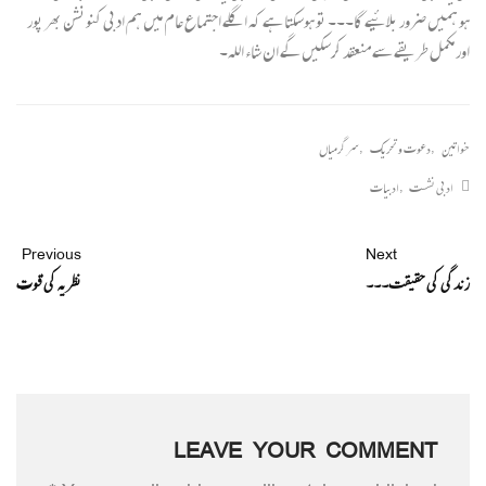
ہو ہمیں ضرور بلائیے گا۔۔۔ تو ہوسکتا ہے کہ اگلے اجتماع عام میں ہم ادبی کنونشن بھر پور
اور مکمل طریقے سے منعقد کرسکیں گے ان شاء اللہ۔
خواتین
,
دعوت و تحریک
,
سرگرمیاں
ادبی نشست
,
ادبیات
Previous
Next
زندگی کی حقیقت۔۔۔
نظریہ کی قوت
LEAVE YOUR COMMENT