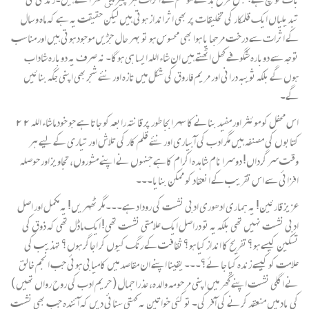
تبدیلیاں ایک قلمکار کی تخلیقات پر بھی اثر انداز ہوتی ہیں لیکن حقیقت یہ ہے کہ ماہ و سال
کے اثرات سے درخت مرجھا یا ہوا بھی محسوس ہو تو بہر حال جڑیں موجود ہوتی ہیں اور مناسب
توجہ سے دوبارہ شگوفے کھل اٹھتے ہیں ان شاء اللہ ایسا ہی ہوگا۔ نہ صرف یہ دوبارہ شاداب
ہوں گے بلکہ ثویبہ درانی اور مریم فاروق کی شکل میں تازہ اور نئے شجربھی اپنی جگہ بنائیں
گے۔
اس محفل کو موئثر اور مفید بنانے کا سہرابجا طور پر قانتہ رابعہ کو جاتا ہے جو خود ماشاء اللہ ۲۲
کتابوں کی مصنفہ ہیں مگر ادب کی آبیاری اور نئے قلم کار کی تلاش اور تیاری کے لیے ہر
وقت سر گرداں! دوسرا نام شاہدہ اکرام کاہے جنہوں نے اپنے مشوروں، تجاویز اور حوصلہ
افزائی سے اس تقریب کے انعقاد کو ممکن بنایا۔۔۔
عزیز قارئین! یہ ہماری ادھوری ادبی نشست کی روداد ہے۔۔۔ مگر ٹھہریں! یہ مکمل اور اصل
ادبی نشست نہیں تھی بلکہ یہ تو دراصل ایک علامتی نشست تھی! ایک ماڈل تھی کہ ذوق کی
تسکین کیسے ہو؟ تفریح کا انداز کیا ہو؟ ثقافت کے رنگ کیوں کر اجاگر ہوں؟ تہذیب کی
علامت کو کیسے زندہ کیا جا ئے؟۔۔۔ یقینا اپنے ان مقاصد میں کامیابی ہوئی جب انجم خالق
نے اگلی نشست اپنے گھر میں اپنی مرحومہ والدہ، عذرا جمال ( حریم ادب کی روح رواں تھیں )
کی یاد میں منعقد کرنے کی آفر کی۔ تو کئی خواتین یہ کہتی سنائی دیں کہ آئندہ جب بھی نشست