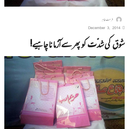
فرحت طاہر
December 3, 2014
شوق کی شدّت کو پھر سے آزمانا چا ہیے!