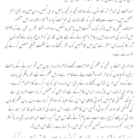
سماعت کی تمام تررکاوٹوں کے باوجود کچھ نہ کچھ باتیں ہوہی گئیں۔ ان میں دو بڑی اہم
بحثیں ہیں۔ سب سے پہلے تویہ کہ نگارشات کی طوالت کیا ہو؟ تیز رفتار دور میں مختصر
اصناف لکھی جا ئیں تاکہ ایک نشست میں پڑھی جا سکیں۔ دوسرا نقطہ نظر یہ بھی ہے کہ چینلز
میں ڈرامہ کی صورت میں پیغام پہنچا نے کے لیے ناول نگاری کو فروغ دیا جائے! دونوں
آراء کا ایک پس منظر ہے جن میں مخاطبین کو مدنظر رکھتے ہوئے حکمت عملی متعیّن کر نے کی
ضرورت ہے۔
دوسری بحث یہ تھی کہ قلم کی صلاحیت رکھنے والا فرد ذمہ داریوں میں گھراہونے کے باعث
اپنی دلچسپیوں کو خاطر خواہ وقت دینے سے قاصر ہے۔ اہل قلم کے لیے غور وفکر کی بات
ہے کہ وہ کس طرح توازن رکھتے ہوئے اپنی اس ذمہ داری کو پورا کرنے کا اہتمام کرے۔
دوسری طرف اس نازک اور حسّاس کام کے لیے خواتین کو مختص کر نا بہت ضروری ہے
کیونکہ تخلیقی کام میں یکسوئی کا فقدان اس کے معیار کو متائثر کرتا ہے۔ دن بدن قلم کاروں
کی گھٹتی تعداد اور کم ہوتی دلچسپی اس کا مظہر ہے۔ اس بات کی طرف توجہ قانتہ رابعہ نے
دلوائی کہ پہلے کراچی سے بہت سے نام آتے تھے جن میں آ سیہ بنت عبداللہ صدیقی اور ڈاکٹر
عزیزہ انجم۔۔۔۔۔اب کہیں گم ہو گئی ہیں۔ ( ہمارے رابطے میں ہیں )۔
بات تو سچ ہے! جس طرح بدلتے موسم کے اثرات ہر چیز میںنظر آ تے ہیں۔زندگی کی