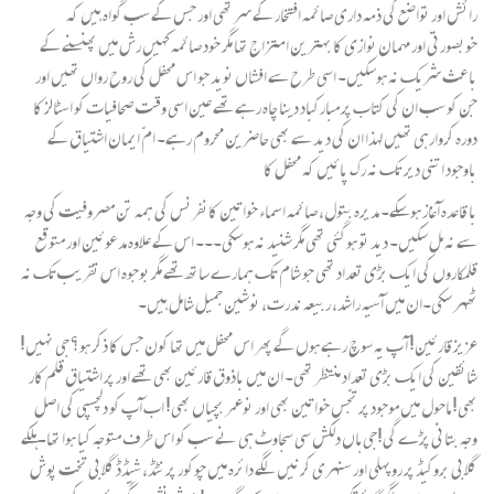
رائش اور تواضع کی ذمہ داری صائمہ افتخار کے سر تھی اور جس کے سب گواہ ہیں کہ
خوبصورتی اور مہمان نوازی کا بہترین امتزاج تھا مگر خود صائمہ کہیں رش میں پھنسنے کے
باعث شریک نہ ہوسکیں۔ اسی طرح سے افشاں نوید جو اس محفل کی روح رواں تھیں اور
جن کو سب ان کی کتاب پر مبارکباد دینا چاہ رہے تھے عین اسی وقت صحافیات کو اسٹالز کا
دورہ کروارہی تھیں لہذا ان کی دید سے بھی حاضرین محروم رہے۔ امّ ایمان اشتیاق کے
باوجود اتنی دیر تک نہ رک پائیں کہ محفل کا
با قاعدہ آغاز ہوسکے۔ مدیرہ بتول، صائمہ اسماء خواتین کانفرنس کی ہمہ تن مصروفیت کی وجہ
سے نہ مل سکیں۔ دید تو ہوگئی تھی مگر شنید نہ ہوسکی۔۔۔ اس کے علاوہ مدعوئین اور متوقع
قلمکاروں کی ایک بڑی تعداد تھی جو شام تک ہمارے ساتھ تھے مگر بوجوہ اس تقریب تک نہ
ٹھہر سکی۔ان میں آسیہ راشد، ربیعہ ندرت، نوشین جمیل شامل ہیں۔
عزیز قارئین! آ پ یہ سوچ رہے ہوں گے پھر اس محفل میں تھا کون جس کا ذکر ہو؟ جی نہیں!
شائقین کی ایک بڑی تعداد منتظر تھی۔ ان میں باذوق قارئین بھی تھے اور پر اشتیاق قلم کار
بھی! ماحول میں موجود پر تجّس خواتین بھی اور نوعمر بچیاں بھی! اب آپ کو دلچسپی کی اصل
وجہ بتانی پڑے گی!جی ہاں دلکش سی سجاوٹ ہی نے سب کو اس طرف متوجہ کیا ہوا تھا۔ہلکے
گلابی بروکیڈ پر روپہلی اور سنہری کرنیں لگے دائرہ میں چوکور پرنٹڈ، شیڈڈ گلابی تخت پوش