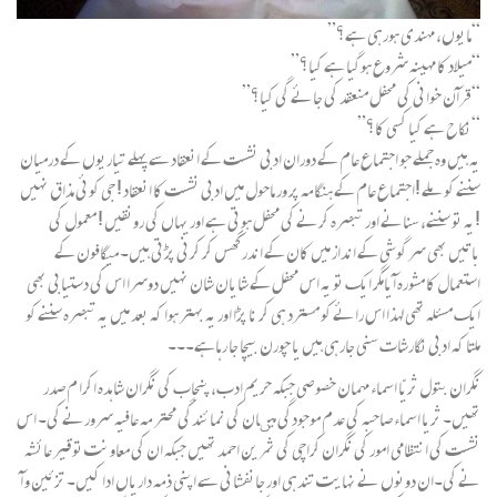
“مایوں، مہندی ہورہی ہے؟”
“میلاد کا مہینہ شروع ہوگیا ہے کیا؟”
“قرآن خوانی کی محفل منعقد کی جائے گی کیا؟”
“نکاح ہے کیا کسی کا؟”
یہ ہیں وہ جملے جو اجتماع عام کے دوران ادبی نشست کے انعقاد سے پہلے تیاریوں کے درمیان
سننے کو ملے !اجتماع عام کے ہنگامہ پر ور ماحول میں ادبی نشست کا انعقاد ! جی کوئی مذاق نہیں
!یہ تو سننے، سنانے اور تبصرہ کرنے کی محفل ہوتی ہے اور یہاں کی رونقیں ! معمول کی
باتیں بھی سر گوشی کے انداز میں کان کے اندر گھس کر کرنی پڑتی ہیں۔ میگافون کے
استعمال کا مشورہ آیامگر ایک تو یہ اس محفل کے شایان شان نہیں دوسرا اس کی دستیابی بھی
ایک مسئلہ تھی لہذا اس رائے کو مسترد ہی کر نا پڑا اور یہ بہتر ہوا کہ بعد میں یہ تبصرہ سننے کو
ملتا کہ ادبی نگارشات سنی جارہی ہیں یا چورن بیچا جا رہاہے۔۔۔
نگران بتول ثریّا اسماء مہمان خصوصی جبکہ حریم ادب، پنجاب کی نگران شاہدہ اکرا م صدر
تھیں۔ ثریا اسماء صاحبہ کی عدم موجودگی میںان کی نمائندگی محتر مہ عافیہ سرورنے کی۔ اس
نشست کی انتظامی امور کی نگران کراچی کی ثمرین احمد تھیں جبکہ ان کی معاونت توقیر عائشہ
نے کی۔ان دونوں نے نہایت تندہی اور جانفشانی سے اپنی ذمہ داریاں ادا کیں۔ تزئین و آ