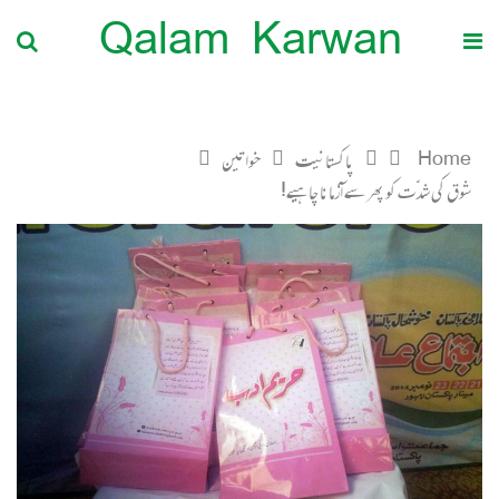
Qalam Karwan
Home
پاکستانیت
خواتین
شوق کی شدّت کو پھر سے آزمانا چا ہیے!