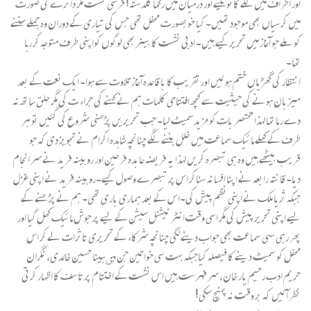
اور اطراف میں لگے گائو تکیے اور درمیان میں رکھا گلدستہ! فرشی نشست مگر دائرے کی صورت
میں کرسیاں بھی موجود تھیں۔ کیا خوبصورت محفل تھی جس کی تیاری کے دوران وہ جملے سننے
کو ملے جو آغاز میں تحریر کیے ہیں۔ ادبی نشست کا بینربھی لوگوں کواپنی طرف متوجہ کر رہا
تھا۔
انتظار کی گھڑیاں ختم ہوئیں اور تقریب کا با قاعدہ آغازتلاوت سے ہوا۔ ایک نعت کے بعد
میزبان ہونے کی حیثیت سے کچھ افتتاحی کلمات ہم نے کہنے کی جراء ت کی مگر حلق ساتھ نہ
دے رہا تھا لہذا مختصر بات کو مزیدسمیٹ لیا۔ جب تحریریں پڑھنی شروع کی گئیں تو ہر
طرف کے کھلے مائیک سماعت میں خلل بننے لگے چنانچہ شاہدہ اکرام نے تجویز دی کہ جو
قریب بیٹھے ہیں وہ ہی تبصرہ کریں لہذا یہ فریضہ عابدہ فرحین اور روبینہ فرید نے سر انجام
دیا۔ قانتہ رابعہ نے اپنا افسانہ سناکر اس پر تبصرے وصول کیے۔روبینہ فرید نے اپنی غزل
جبکہ ثریا ملک نے اپنی نظم پیش کی۔اس کے بعد ہماری باری تھی۔ ہم نے پڑھنے کے
لیے اپنی تحریر پیش کی مگر اسی وقت انٹر نیشنل سیشن کے لیے پر جوش مائیک کھل گیا اور
پھر رہی سہی سماعت بھی جواب دینے لگی چنانچہ شرکاء کے تحریری تاثرات لے کر اس
محفل کو سمیٹ دینے کا فیصلہ کیاجبکہ بہت سی خواتین جن میںبینا حسین خالدی، نگران
حریم ادب رحیم یار خان، سر فہرست ہیں اس نشست کے اختتام پر تاسف کا اظہار کرتی
نظر آئیں کہ بر وقت نہ پہنچ سکی!