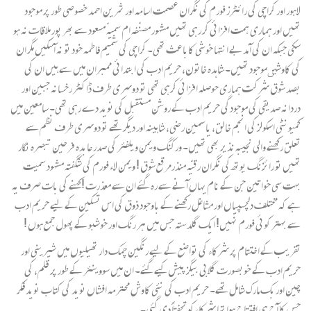
لاہور اور کراچی کی رائٹرز فورم کی نگران عصمت اسامہ اور ثمرین احمد خصوصی طور پر موجود
تھیں اور ہماری ہمت افزائی کر رہی تھیں مشہور مصنّفہ ام سمیہّ مسعود سے بھر پور ملاقات نہ ہو
سکی جبکہ ان کی آ مدبے انتہا خوشی کاباعث تھی۔ کراچی کی شمیم فاطمہ خود تو نہ آسکیں مگر ان
کی کاوشیںموجود تھیں۔ شاہدہ خاتون، حریم ادب کی ابتدائی ممبران میں سے ہیں ان کی
بصد شوق شرکت ہماری حوصلہ افزائی کرہی تھی تو دوسری طرف ڈاکٹر رخسانہ جبین اور
دردانہ صدیقی کی موجودگی حریم ادب کے روشن مستقبل کی نوید دے رہی تھی۔ سامعین میں
کمیونٹی اسکولز کی انجم خالق، یاسمین رضی، شاہینہ اور دیگر تھے تو دوسری طرف نظم سے
تعلق رکھنے والی نجیبہ نذیر بھی تھیں۔ ورکنگ ویمن ویلفئر کی صدر عابدہ فرحین تبصرہ نگار
تھیں تو رائزنگ یوتھ کی نگران رقیّہ منذرمرقع شوق ! ویمن لاء فورم کی شگفتہ مشہود سمیت
بہت سی خواتین جن کے نام یہاں آنے سے رہ گئے ان سے معذرت !کہنے کی بات صرف یہ
ہے کہ مختلف دلچسپیاں اور مشاغل رکھنے کے باوجود ذوق کی اس تسکین کے لیے حریم ادب
سے بہتر کوئی فورم نہیں! ایک گلدستہ جس میں ہر رنگ اور خوشبو کے پھول جمع ہوں !
تقریب کے اختتام پر شرکاء کی تواضع کے لیے رنگین چمک دار تھیلیوں میں شیرینی اور
حریم ادب کے خوبصورت گلابی بیگز پیش کیے گئے۔ ان میں سووینئر کے طور پر قلم، کی
چین اور بک مارک شامل تھے۔ حریم ادب کی نئی کاوش محترمہ افشاں نوید کی کتاب نوید فکر
جس کا آج ہی افتتاح ہوا تھا شرکاء کو تحفتاً دی گئی۔