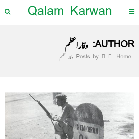
Qalam Karwan
AUTHOR:
وقار اعظم
Home
Posts by وقار اعظم