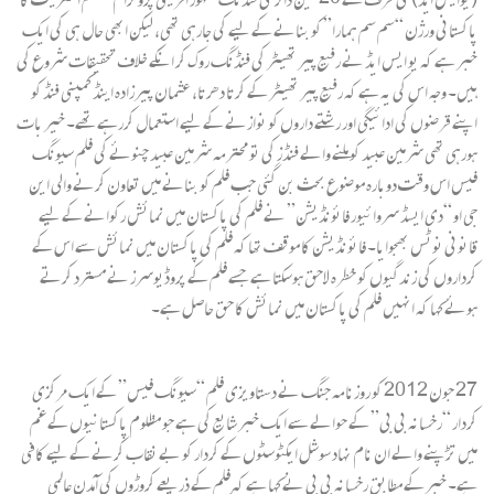
پاکستانی ورژن “سم سم ہمارا” کو بنانے کے لیے کی جارہی تھی، لیکن ابھی حال ہی کی
ایک
خبر ہے کہ یو ایس ایڈ
نے رفیع پیر تھیٹر کی فنڈنگ روک کر انکے خلاف تحقیقات شروع کی
ہیں۔ وجہ اس کی یہ ہے کہ رفیع پیر تھیٹر کے کرتا دھرتا، عثمان پیرزادہ اینڈ کمپنی فنڈ کو
اپنے قرضوں کی ادائیگی اور رشتے داروں کو نوازنے کے لیے استعمال کررہے تھے۔ خیر بات
ہورہی تھی شرمین عبید کو ملنے والے فنڈز کی تو محترمہ شرمین عبید چنوئے کی فلم سیونگ
فیس اس وقت دوبارہ موضوع بحث بن گئی جب فلم کو بنانے میں تعاون کرنے والی این
جی او “دی ایسڈ سروائیور فائونڈیشن” نے فلم کی پاکستان میں نمائش رکوانے کے لیے
قانونی نوٹس بھجوایا۔ فائونڈیشن کا موقف تھا کہ فلم کی پاکستان میں نمائش سے اس کے
کرداروں کی زندگیوں کو خطرہ لاحق ہوسکتا ہے جسے فلم کے پروڈیوسرز نے مسترد کرتے
ہوئے کہا کہ انہیں فلم کی پاکستان میں نمائش کا حق حاصل ہے۔
27
جون 2012 کو روزنامہ جنگ
نے دستاویزی فلم “سیونگ فیس” کے ایک مرکزی
کردار “رخسانہ بی بی” کے حوالے سے ایک خبر شایع کی ہے جو مظلوم پاکستانیوں کے غم
میں تڑپنے والے ان نام نہاد سوشل ایکٹوسٹوں کے کردار کو بے نقاب کرنے کے لیے کافی
ہے۔ خبر کے مطابق رخسانہ بی بی نے کہا ہے کہ فلم کے ذریعے کروڑوں کی آمدن عالمی