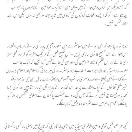
کہ جسے دیکھ سن کر دل دہل جاتے ہیں۔ ان میں سے ایک خواتین کے چہروں پر تیزاب
پھینکا ہے۔ گو کہ ایسے واقعات کروڑوں کی آبادی میں شاید چند سو بھی نہ ہوں لیکن اس سے
انکار ممکن نہیں۔
ہونا تو یہ چاہیے کہ اس حوالے میں معاشرے میں شعور و آگاہی پیدا کی جائے، ارباب اقتدار
اس حوالے سے صحیح قانون سازی کریں ۔ اس قبیح فعل کے مرتکب افراد کو قرار واقعی سزا
دی جائے اور اس ظلم کا شکار خواتین کی دادرسی کی جائےلیکن کیا کیجیے کہ ایک جانب
مغرب زدہ میڈیا اور الحاد پرست طبقہ ہے جو معاشرے کی ہر برائی کو اسلام اور اسلام پسندوں
کے کھاتے میں ڈالتا ہے اور دوسری جانب مخصوص ایجنڈے پر عامل این جی اوز جو اپنے
غیرملکی آقائوں کے ایک اشارے پر حد سے گذر جانے پر ہر آن تیار رہتے ہیں اور کوئی ایسا
لمحہ یا موقع ضایع نہیں کرتے کہ جس کی مدد سے مملکت پاکستان کے اسلامی تشخص پر وار کیا
جاسکے، اقوام عالم میں اسے شرمندہ و ذلیل کیا جاسکے۔
کچھ عرصے قبل قومی و بین الاقوامی میڈیا میں بڑی ہاہاکار مچی کہ تاریخ میں پہلی بار کسی پاکستانی