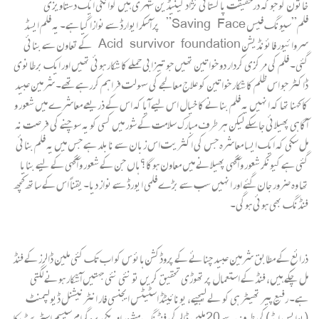
خاتون کو جو کہ درحقیقت پاکستانی نژاد کینیڈین شہری ہیں کوانکی ایک دستاویزی
فلم”سیونگ فیس Saving Face” پر آسکر ایوارڈ سے نوازا گیا ہے۔ یہ فلم ایسڈ
سروائیور فائونڈیشن Acid survivor foundation کے تعاون سے بنائی
گئی۔ فلم کی مرکزی کردار دو خواتین تھیں جو تیزابی حملے کا شکار ہوئی تھیں اور ایک برطانوی
ڈاکٹر جو اس ظلم کا شکار خواتین کو علاج معالجے کی سہولت فراہم کررہے تھے۔ شرمین عبید
کا کہنا تھا کہ انہیں یہ فلم بنانے کا خیال اس لیے آیا کہ اس کے ذریعے معاشرے میں شعور و
آگاہی پھیلائی جاسکے لیکن ہر طرف مبارک سلامت کے شور میں کسی کو یہ سوچنے کی فرصت نہ
مل سکی کہ ایک ایسا معاشرہ جس کی اکثریت اس زبان سے نابلد ہے جس میں یہ فلم بنائی
گئی ہے کیونکر شعور و آگہی پھیلانے میں معاون ہوگا؟ ہاں جن کے شعور و آگہی کے لیے بنایا
تھا وہ ضرور جان گئے اور انہیں سب سے بڑے فلمی ایورڈ سے نواز دیا۔ یقناً اس کے ساتھ کچھ
فنڈنگ بھی ہوئی ہوگی۔
ذرائع کے مطابق شرمین عبید چنائے کے پروڈکشن ہائوس کو اب تک کئی ملین ڈالرز کے فنڈ
مل چکے ہیں، فنڈ کے استعمال پر تھوڑی تحقیق کریں تو نئی نئی جہتیں آشکار ہونے لگتی
ہے۔ رفیع پیر تھیٹر ہی کو لے لیجیے، یونائیٹڈاسٹیٹس ایجنسی فار انٹرنیشنل ڈیولپمنٹ
(یوایس ایڈ) کی طرف سے 20 ملین ڈالر کی فنڈنگ مشہور امریکی پروگرام سیسم اسٹریٹ کا