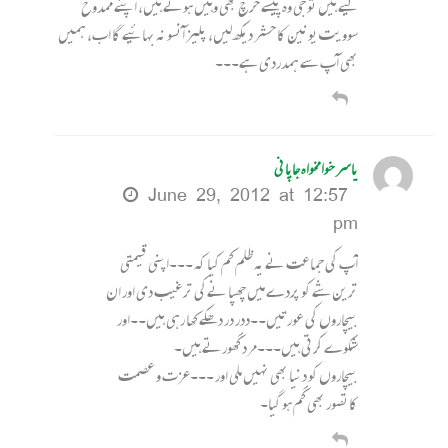
لیے ہیں تو جی وہ پیسے خرچ بھی وہیں ہوئے ہیں، اپنے ممدوح
سوویت یونین کا حشر دیکھ لیں، پلیز آنسو نہ بہائیے گا اب، ہمیں
بھی آپ سے ہمدردی ہے۔۔۔
یاسر خوامخواہ جاپانی
June 29, 2012 at 12:57
pm
آپ کی جماعت نے یہ ظلم کم کیا کہ ۔۔۔اپنی قیمتی
ترین شے کو پردے میں چھپا نےکی ترغیب دی اور ان
بیچاروں کی عورتیں۔۔ددر در دھکے کھا رہی ہیں۔۔اور
شکوے کرتی ہیں۔۔۔مرد گھورتے ہیں۔
بیچاروں کو دنیا بھی نہیں ملی اور ۔۔۔عزت و عصمت
کاتصور بھی گم ہو گیا۔