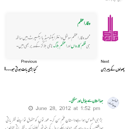
وقار اعظم
محمد وقار اعظم سوشل و انٹرایکٹو میڈیا ایکسپرٹ ہیں ساتھ
ہی
قلم کارواں
اور
اعظم بلاگ
نامی بلاگز کے مدیر بھی ہیں۔
Previous
Next
پھولوں کے پیراہن
کیا بڑی بات ہوتی جو۔۔۔!
جہالستان سے جاہل اور سنکی ۔
June 28, 2012 at 1:52 pm
بڑا ہی افسوس ہوا ہے داستان غم سن کر ۔ عورتوں کو حقوق تو اپنے نظریاتی
موافقین کی مدد سے بھی نا دلوا سکے پر دل کی خوشی کیلئے ایک نظریاتی مخالف