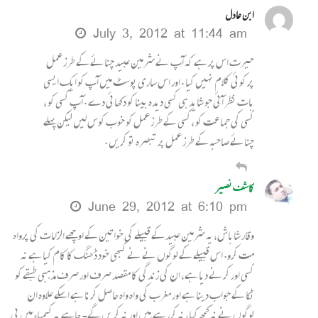
ابن عادل
July 3, 2012 at 11:44 am
حیرت اس پر ہے کہ آپ نے شرمین عبید چنائے کے طرز عمل
پر کوئی کلام نہیں کیا . اور اس ساری پوسٹ میں آپ کو ایک ایسی
بات نظر آئی جو شاید ہی کسی دیدہ بینا کو دکھائی دے . آپ کسی کو ،
کسی کی جماعت کو ،کسی کے طرز عمل کو خوب کوس لیں لیکن پہلے
چنائے صاحبہ کے طرز عمل پر تبصرہ تو کریں .
کاشف نصیر
June 29, 2012 at 6:10 pm
وقار شاباش، یہ شرمین عبید کے قبیلے کی خواتین کے اوچھے الزامات کی پرواہ
مت کرو. اس قبیلے کے لوگوں نے نے کبھی خود ڈھنگ کا کام کیا ہے نہ
کسی اور کرنے دیا ہے، ان کی زندگی کا مقصد صرف اور صرف مذہبی طبقے کو
ٹکا کے جواب دینا ہے اور مغرب کی واہ واہ حاصل کرنا ہے اسکے علاوہ ان
لوگوں نے نہ کچھ کیا، نہ کررہے ہیں اور نہ کریں گے۔ چاہے یہ کیمیاء میں پی