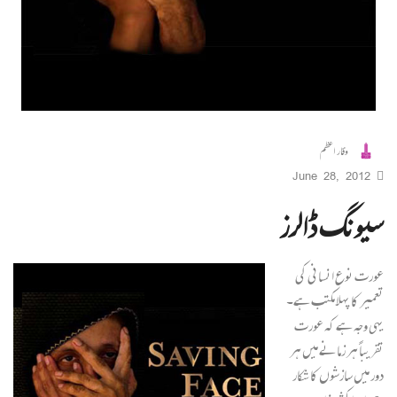
وقار اعظم
June 28, 2012
سیونگ ڈالرز
عورت نوع انسانی کی
تعمیر کا پہلا مکتب ہے۔
یہی وجہ ہے کہ عورت
تقریباً ہر زمانے میں ہر
دور میں سازشوں کا شکار