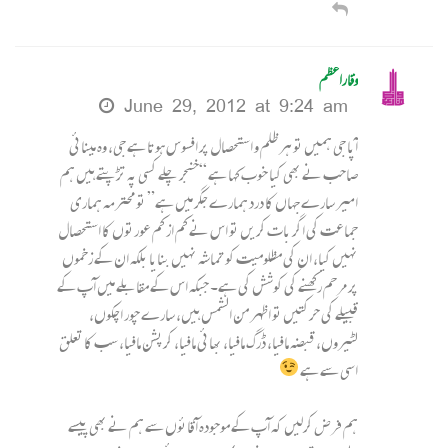
وقاراعظم
June 29, 2012 at 9:24 am
آپا جی ہمیں تو ہر ظلم و استحصال پر افسوس ہوتا ہے جی، وہ مینائی
صاحب نے بھی کیا خوب کہا ہے “خنجر چلے کسی پہ تڑپتے ہیں ہم
امیر سارے جہاں کا درد ہمارے جگر میں ہے” تو محترمہ ہماری
جماعت کی اگر بات کریں تو اس نے کم از کم عورتوں کا استحصال
نہیں کیا، ان کی مظلومیت کو تماشہ نہیں بنایا بلکہ ان کے زخموں
پر مرحم رکھنے کی کوشش کی ہے۔ جبکہ اس کے مقابلے میں آپ کے
قبیلے کی حرکتیں تو اظہر من الشمس ہیں، سارے چور اچکوں،
لٹیروں، قبضہ مافیا، ڈرگ مافیا، بھائی مافیا، کرپشن مافیا، سب کا تعلق
اسی سے ہے
ہم فرض کرلیں کہ آپ کے موجودہ آقائوں سے ہم نے بھی پیسے