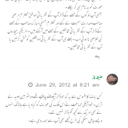
عورت کو بدنام ہی کر چلے ۔
بھئی آپ لوگوں کے حصے کے ڈالر آپ کے نظریاتی موافق محترم مرصی
صاحب صدارت سمیت لے گئے اور محترم حسنی مبارک صاحب کے حصے
کے ڈالر آپ کے نظریاتی مخالفین کے حصے میں آگئے ہیں ۔ امریکی بیچاروں
کی خلاصی نا ہوئی اب ۔ بھلے ہی آپ کے نظریاتی موافقین کوشش کرلیں یا
آپ کے نظریاتی مخالفین ۔
عنیقہ ناز
June 29, 2012 at 8:21 am
کس بات کا افسوس ہے یہ کہ جو ڈالر آپکو ملنے چاہئیے تھے وہ شرمین عبید لے
اڑیں۔ خود آپکی جماعت نے اس ملک کی عورت کو کیا دیا ہے حالانکہ انہوں
نے بھی امریکہ سے کچھ کم ڈالر نہیں لئے۔
ویسے جاہل سنکی کی طرح مجھے بھی آپ سے ہمدردی ہے۔