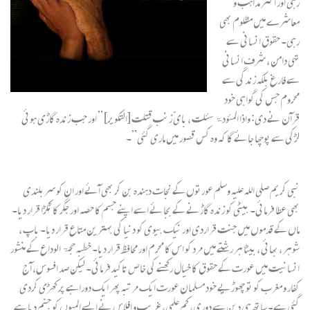
رہی اور اکثر مذاہب و
معاشرے میں مظلوم بھی
رہی۔ حقوق انسانی سے
تہی دامن ، شرف انسانی
سے فارغ بلکہ زندگی سے
محروم جس کی گواہی خود
قرآن نے دی: واذا المئودۃ سئلت ، بایّ زنب قتلت [التکویر] ” اور جب زندہ گاڑی ہوئی
لڑکی سے پوچھا جائے گا کہ وہ کس قصور میں ماری گئی”۔
نبی کریم صلی اللہ علیہ وسلم عورتوں کے نجات دہندہ بن کر بھی آئے اور ان کو سربلندی
بھی عطا فرمائی۔ بیٹی کو زندہ گاڑنے کے بجائے اسے اپنے جسم کا حصہ اور جگر کا ٹکڑا قرار دیا۔
ماں کے قدموں میں جنت قراردی اور نیک بیوی کو دنیا کی بہترین متاع قرار دیا۔ باپ ،
شوہر ، بھائی ، بیٹا ہر رشتے میں مرد کو اس کا محرم اور محافظ قرار دیا۔ خطبہ حجۃ الوداع کے منشور
انسانیت میں عورت کے حقوق کا خیال رکھنے کی خاص تاکیدفرمائی۔ لیکن صد افسوس، آج
کفار و مغرب کو تو چھوڑیے خود مسلمان عورت ایک مرتبہ پھر ایک دوراہے پر کھڑی کردی
گئی ہے۔ ساتھ ہی دین سے دوری، کم علمی، غریب و افلاس نے ایسے المیوں کو جنم دیا ہے