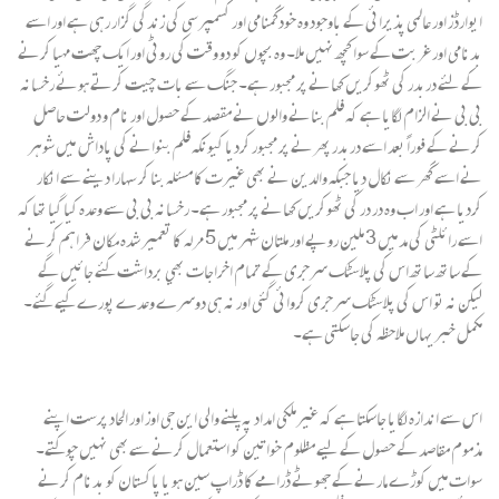
ایوارڈز اور عالمی پذیرائی کے باوجود وہ خودگمنامی اور کسمپرسی کی زندگی گزار رہی ہے اور اسے
بدنامی اور غربت کے سوا کچھ نہیں ملا۔ وہ بچوں کو دو وقت کی روٹی اور ایک چھت مہیا کرنے
کے لئے دربدر کی ٹھوکریں کھانے پر مجبور ہے۔ جنگ سے بات چیت کرتے ہوئے رخسانہ
بی بی نے الزام لگایا ہے کہ فلم بنانے والوں نے مقصد کے حصول اور نام و دولت حاصل
کرنے کے فوراً بعد اسے دربدر پھرنے پر مجبور کردیا کیونکہ فلم بنوانے کی پاداش میں شوہر
نے اسے گھر سے نکال دیا جبکہ والدین نے بھی غیرت کا مسئلہ بنا کر سہارا دینے سے انکار
کردیا ہے اور اب وہ در در کی ٹھوکریں کھانے پر مجبور ہے۔ رخسانہ بی بی سے وعدہ کیا گیا تھا کہ
اسے رائلٹی کی مد ميں 3 ملين روپے اور ملتان شہر ميں 5 مرلہ کا تعمير شدہ مکان فراہم کرنے
کے ساتھ ساتھ اس کی پلاسٹک سرجری کے تمام اخراجات بھي برداشت کئے جائيں گے
لیکن نہ تو اس کی پلاسٹک سرجری کروائی گئی اور نہ ہی دوسرے وعدے پورے کیے گئے۔
مکمل
خبر یہاں ملاحظہ
کی جاسکتی ہے۔
اس سے اندازہ لگایا جاسکتا ہے کہ غیرملکی امداد پہ پلنے والی این جی اوز اور الحاد پرست اپنے
مذموم مقاصد کے حصول کے لیے مظلوم خواتین کو استعمال کرنے سےبھی نہیں چوکتے۔
سوات میں کوڑے مارنے کے جھوٹے ڈرامے کا ڈراپ سین ہو یا پاکستان کو بدنام کرنے