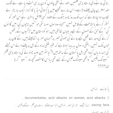
بنائی جانے والی دستاویزی فلمیں، اللہ نے انکی چالوں کو ان پر ہی الٹ دیا ہے، بے شک
اللہ بہترین چال چلنے والا ہے۔ اس سارے قضیے میں پاکستانی میڈیا کا کردار ایک بار پھر بے
نقاب ہوا چاہتا ہے کہ اب تک روزنامہ جنگ کے علاوہ کسی چینل یا اخبار نے اس خبر کو
نشر کرنے یا اشاعت کے قابل نہیں سمجھا۔ وہ سول سوسائٹی جو “میں ناچوں گی، میں گائوں
گی” کے حق کے حصول کے لیے ریلیاں نکالتی ہیں، جو کوہستان میں لڑکیوں کے رقص
کرنے کی وجہ سے قتل کیے جانے کی جھوٹی خبر پر آسمان سر پر اٹھالیتے ہیں، کے کان پر
جوں تک نہیں رینگی۔سوال یہ پیدا ہوتا ہے کہ غیر ملکی امداد کے بل پر پلنے والے اس طبقے
کی ہمدردیاں کیا واقعی اہل پاکستان کے ساتھ ہیں؟ کیا شرمین عبید چنوئے کی دستاویزی فلم
“سیونگ فیس” واقعی سیونگ فیس کے لیے تھی یا اس کا مقصد کچھ اور “سیو” کرنا
تھا؟؟؟؟
پاکستانیت
,
خواتین
,
documentaries
,
acid attacks on women
,
acid attacks
saving face
,
ایسڈ اٹیک
,
تیزابی حملہ
,
خواتین پر تیزاب پھینکنا
,
دستاویزی فلم
,
سیونگ فیس
,
شرمین عبید چنوئے