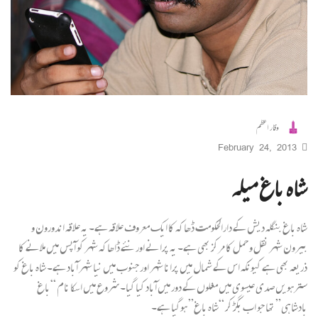
وقار اعظم
February 24, 2013
شاہ باغ میلہ
شاہ باغ بنگلہ دیش کے دارالحکومت ڈھاکہ کا ایک معروف علاقہ ہے۔ یہ علاقہ اندورون و
بیرون شہر نقل و حمل کا مرکز بھی ہے۔ یہ پرانے اور نئے ڈاھاکہ شہر کو آپس میں ملانے کا
ذریعہ بھی ہے کیونکہ اس کے شمال میں پرانا شہر اور جنوب میں نیا شہر آباد ہے۔ شاہ باغ کو
سترہویں صدی عیسوی میں مغلوں کے دور میں آباد کیا گیا۔ شروع میں اسکا نام “باغ
بادشاہی” تھا جو اب بگڑ کر “شاہ باغ” ہوگیا ہے۔