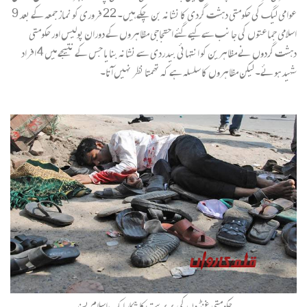
عوامی لیگ کی حکومتی دہشت گردی کا نشانہ بن چکے ہیں۔ 22 فروری کو نماز جمعہ کے بعد 9
اسلامی جماعتوں کی جانب سے کیے گئے احتجاجی مظاہروں کے دوران پولیس اور حکومتی
دہشت گردوں نے مظاہرین کو انتہائی بیدردی سے نشانہ بنایا جس کے نتیجے میں 4 افراد
شہید ہوئے۔ لیکن مظاہروں کا سلسلہ ہے کہ تھمتا نظر نہیں آتا۔
حکومتی غنڈوں کی بربریت کا شکار ایک اسلام پسند