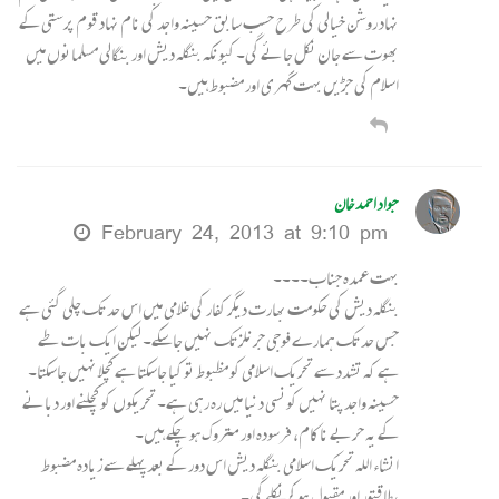
نہاد روشن خیالی کی طرح حسب سابق حسینہ واجد کی نام نہاد قوم پرستی کے
بھوت سے جان نکل جائے گی۔ کیونکہ بنگلہ دیش اور بنگالی مسلمانوں میں
اسلام کی جڑیں بہت گہری اور مضبوط ہیں۔
جواد احمد خان
February 24, 2013 at 9:10 pm
بہت عمدہ جناب۔۔۔۔
بنگلہ دیش کی حکومت بھارت دیگر کفار کی غلامی میں اس حد تک چلی گئی ہے
جس حد تک ہمارے فوجی جرنلز تک نہیں جاسکے۔ لیکن ایک بات طے
ہے کہ تشدد سے تحریک اسلامی کو مظبوط تو کیا جاسکتا ہے کچلا نہیں جاسکتا۔
حسینہ واجد پتا نہیں کونسی دنیا میں رہ رہی ہے۔ تحریکوں کو کچلنے اور دبانے
کے یہ حربے ناکام، فرسودہ اور متروک ہو چکے ہیں۔
انشاء اللہ تحریک اسلامی بنگلہ دیش اس دور کے بعد پہلے سے زیادہ مضبوط
،طاقتور اور مقبول ہو کر نکلے گی۔