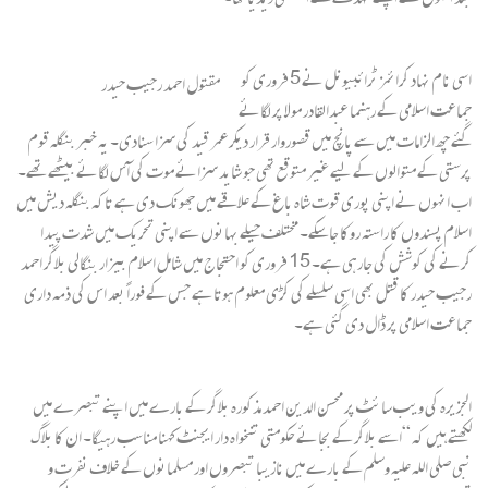
اسی نام نہاد کرائمز ٹرائبیونل نے 5 فروری کو
مقتول احمد رجیب حیدر
جماعت اسلامی کے رہنما عبدالقادر مولا پر لگائے
گئے چھ الزامات میں سے پانچ میں قصوروار قرار دیکر عمر قید کی سزا سنادی۔ یہ خبر بنگلہ قوم
پرستی کے متوالوں کے لیے غیر متوقع تھی جو شاید سزائے موت کی آس لگائے بیٹھے تھے۔
اب انہوں نے اپنی پوری قوت شاہ باغ کے علاقے میں جھونک دی ہے تاکہ بنگلہ دیش میں
اسلام پسندوں کا راستہ روکا جاسکے۔ مختلف حیلے بہانوں سے اپنی تحریک میں شدت پیدا
کرنے کی کوشش کی جارہی ہے۔ 15 فروری کو احتجاج میں شامل اسلام بیزار بنگالی بلاگر احمد
رجیب حیدر کا قتل بھی اسی سلسلے کی کڑی معلوم ہوتا ہے جس کے فوراً بعد اس کی ذمہ داری
جماعت اسلامی پر ڈال دی گئی ہے۔
الجزیرہ کی ویب سائٹ پر
محسن الدین احمد
مذکورہ بلاگر کے بارے میں اپنے تبصرے میں
لکھتے ہیں کہ “اسے بلاگر کے بجائے حکومتی تنخواہ دار ایجنٹ کہنا مناسب رہیگا۔ ان کا بلاگ
نبی صلی اللہ علیہ وسلم کے بارے میں نازیبا تبصروں اور مسلمانوں کے خلاف نفرت و