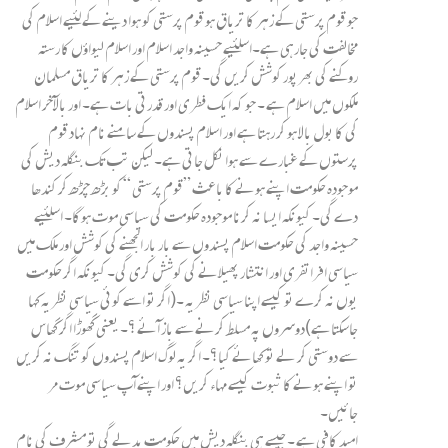
جو قوم پرستی کے زہر کا تریاق ہو قوم پرستی کو ہوا دینے کے لئیے اسلام کی
مخالفت کی جارہی ہے۔اسلئیے حسینہ واجد اسلام اور اسلام لیواؤں کا رستہ
روکنے کی بھرپور کوشش کریں گی۔ قوم پرستی کے زہر کا تریاق مسلمان
ملکوں میں اسلام ہے ۔ جو کہ ایک فطری اور قدرتی بات ہے۔ اور بالآخر اسلام
کی کا بول بالا ہو کر رہتا ہے اور اسلام پسندوں کے سامنے نام نہاد قوم
پرستوں کے غبارے سے ہوا نکل جاتی ہے۔ لیکن تب تک بنگلہ دیش کی
موجودہ حکومت اپنے ہونے کا باعث ”قوم پرستی “ کو بڑھ چڑھ کر کندھا
دے گی۔ کیونکہ ایسا نہ کرنا موجودہ حکومت کی سیاسی موت ہوگا۔ اسلئیے
حسینہ واجد کی حکومت اسلام پسندوں سے بار بار الجھنے کی کوشش اور ملک میں
سیاسی افراتفری اور انتشار پھیلانے کی کوشش کری گی۔ کیونکہ اگر حکومت
یوں نہ کرے تو کیسے اپنا سیاسی نظریہ ۔(اگر تو اسے کوئی سیاسی نظریہ کہا
جاسکتا ہے)دوسروں پہ مسلط کرنے سے باز آئے ؟۔ یعنی گھوڑا اگر گھاس
سے دوستی کر لے تو کھائے کیا؟۔ اگر یہ لوگ اسلام پسندوں کو تنگ نہ کریں
تو اپنے ہونے کا ثبوت کیسے مہاء کریں؟ اور اپنے آپ سیاسی موت مر
جائیں۔
امید کافی ہے ۔ جیسے ہی بنگلہ دیش میں حکومت بدلے گی تو مشرف کی نام