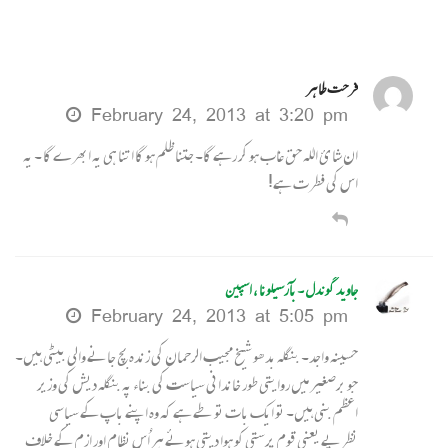
فرحت طاہر
February 24, 2013 at 3:20 pm
ان شا ئ اللٰہ حق غاب ہو کر رہے گا۔ جتنا ظلم ہو گا اتنا ہی یہ ابھرے گا ۔ یہ
اس کی فطرت ہے!
جاوید گوندل ۔ بآرسیلونا ، اسپین
February 24, 2013 at 5:05 pm
حسینہ واجد۔ بنگلہ بدھو شیخ مجیب الرحمان کی زندہ بچ جانے والی بیٹی ہیں۔
جو برصغیر میں روایتی طور خاندانی سیاست کی بناء پہ بنگلہ دیش کی وزیر
اعظم بنی ہیں۔ تو ایک بات تو طے ہے کہ وہ اپنے باپ کے سیاسی
نظریے یعنی قوم پرستی کو ہوا دیتی ہوئے ہر اُس نظام اور ازم کے خلاف