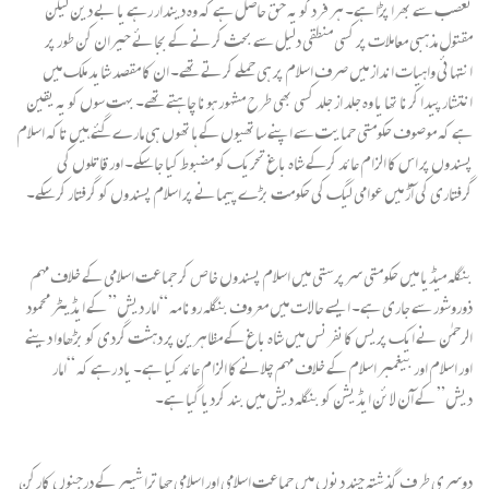
تعصب سے بھرا پڑا ہے۔ ہر فرد کو یہ حق حاصل ہے کہ وہ دیندار رہے یا بے دین لیکن
مقتول مذہبی معاملات پر کسی منطقی دلیل سے بحث کرنے کے بجائے حیران کن طور پر
انتہائی واہیات انداز میں صرف اسلام پر ہی حملے کرتے تھے۔ ان کا مقصد شاید ملک میں
انتشار پیدا کرنا تھا یا وہ جلد از جلد کسی بھی طرح مشہور ہونا چاہتے تھے۔ بہت سوں کو یہ یقین
ہے کہ موصوف حکومتی حمایت سے اپنے ساتھیوں کے ہاتھوں ہی مارے گئے ہیں تاکہ اسلام
پسندوں پر اس کا الزام عائد کرکے شاہ باغ تحریک کو مضبوط کیا جاسکے۔ اور قاتلوں کی
گرفتاری کی آڑ میں عوامی لیگ کی حکومت بڑے پیمانے پر اسلام پسندوں کو گرفتار کرسکے۔
بنگلہ میڈیا میں حکومتی سرپرستی میں اسلام پسندوں خاص کر جماعت اسلامی کے خلاف مہم
ذوروشور سے جاری ہے۔ ایسے حالات میں معروف بنگلہ رونامہ “امار دیش” کے ایڈیٹر محمود
الرحمٰن نے ایک پریس کانفرنس میں شاہ باغ کے مظاہرین پر دہشت گردی کو بڑھاوا دینے
اور اسلام اور بیغمبر اسلام کے خلاف مہم چلانے کا الزام عائد کیا ہے۔ یاد رہے کہ “امار
دیش” کے آن لائن ایڈیشن کو بنگلہ دیش میں بند کردیا گیا ہے۔
دوسری طرف گذشتہ چند دنوں میں جماعت اسلامی اور اسلامی چھاترا شیبر کے درجنوں کارکن