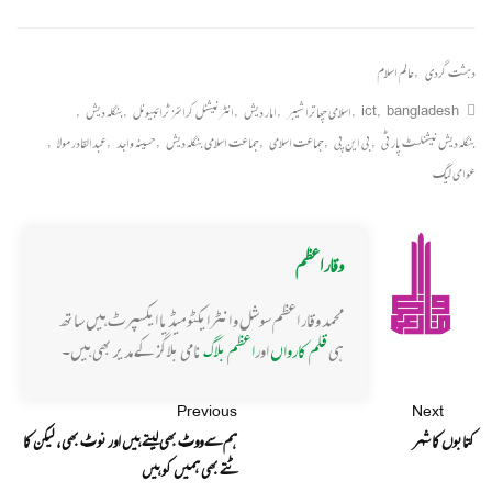
دہشت گردی
,
عالم اسلام
bangladesh
,
ict
,
اسلامی چھاترا شیبر
,
امار دیش
,
انٹرنیشنل کرائمز ٹرائبیونل
,
بنگلہ دیش
,
بنگلہ دیش نیشنلسٹ پارٹی
,
بی این پی
,
جماعت اسلامی
,
جماعت اسلامی بنگلہ دیش
,
حسینہ واجد
,
عبدالقادر مولا
,
عوامی لیگ
وقار اعظم
محمد وقار اعظم سوشل و انٹرایکٹو میڈیا ایکسپرٹ ہیں ساتھ
ہی
قلم کارواں
اور
اعظم بلاگ
نامی بلاگز کے مدیر بھی ہیں۔
Previous
Next
کتابوں کا شہر
ہم سے ووٹ بھی لیتے ہیں اور نوٹ بھی، لیکن کا
ٹتے بھی ہمیں کو ہیں