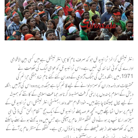
انٹرنیشنل کرائمز ٹرائبیونل جو کہ صرف نام کا ہی انٹرنیشنل ہے میں کسی بین الاقوامی
ادارے کی کوئی نمائندگی نہیں ہے۔ اس ٹرائبیونل کوعوامی لیگ کی حکومت نے
1971ء میں بنگلہ دیش کی جنگ آزادی کے دوران کئے گئے نام نہاد جنگی جرائم کی
تحقیقات اور ذمہ داران کو سزا دلوانے کے لیے قائم کیا ہے جبکہ درپردہ وہ اس کی آڑ میں بنگلہ
دیش کے اسلام پسندوں پر اپنی گرفت مضبوط کرنا اور جماعت اسلامی کے کانٹے کو ہمیشہ
کے لیے نکال پھینکنا چاہتے ہیں۔ خود اقوام متحدہ اور ایمنسٹی انٹرنیشنل اس ٹرائبیونل کے
قیام پر سوال اٹھاچکے ہیں۔ کچھ عرصہ پہلے ٹرائبیونل کے ایک جج “نظام الحق” کی ذاتی ای
میلز اور اسکائپ پر ہونے والی گفتگو منظر عام پر آچکی ہے جس میں وہ یہ کہتے ہوئے سنے جاسکتے
ہیں کہ حکومت جلد از جلد فیصلے کے لیے دبائو ڈال رہی ہے۔ گفتگو کے منظر عام پر آنے کے
بعد انہوں نے اپنے عہدے سے استفعیٰ دیدیا تھا۔