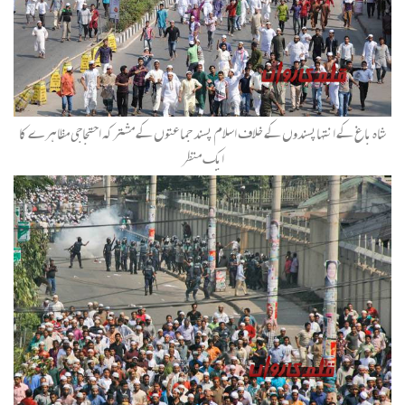
شاہ باغ کے انتہاپسندوں کے خلاف اسلام پسند جماعتوں کے مشترکہ احتجاجی مظاہرے کا
ایک منظر