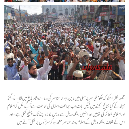
قطعہ نظر اسکے کہ حکومتی سرپرستی میں دین بیزار عناصر کی مدد سے شاہ باغ میں لگائے گئے
میلے کے کیا نتائج نکلتے ہیں لیکن بات اب جماعت اسلامی کی مخالفت سے آگے نکل کر اسلام
اور اسلامی شعائر کی توہین اور انہیں بنگلہ دیش سے دیس نکالا دینے تک پہنچ گئی ہے۔ اور
اس کے خلاف بنگلہ دیش کے اسلام پسند عناصر متحد ہوکر سڑکوں پر نکل آئے ہیں۔