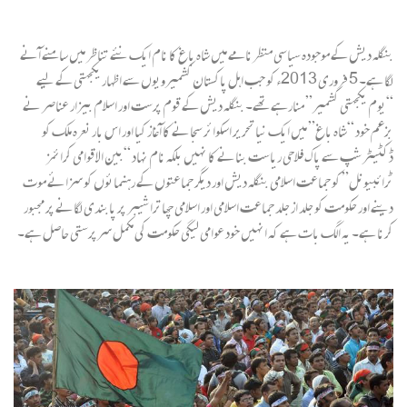
بنگلہ دیش کے موجودہ سیاسی منظرنامے میں شاہ باغ کا نام ایک نئے تناظر میں سامنے آنے
لگا ہے۔ 5 فروری 2013ء کو جب اہل پاکستان کشمیرویوں سے اظہار یکجہتی کے لیے
“یوم یکجہتی کشمیر” منارہے تھے۔ بنگلہ دیش کے قوم پرست اور اسلام بیزار عناصر نے
بزعم خود “شاہ باغ” میں ایک نیا تحریر اسکوائر سجانے کا آغاز کیا اور اس بار نعرہ ملک کو
ڈکٹیٹر شپ سے پاک فلاحی ریاست بنانے کا نہیں بلکہ نام نہاد “بین الاقوامی کرائمز
ٹرائبیونل” کو جماعت اسلامی بنگلہ دیش اور دیگر جماعتوں کے رہنمائوں کو سزائے موت
دینے اور حکومت کو جلد از جلد جماعت اسلامی اور اسلامی چھاترا شیبر پر پابندی لگانے پر مجبور
کرنا ہے۔ یہ الگ بات ہے کہ انہیں خود عوامی لیگی حکومت کی مکمل سرپرستی حاصل ہے۔