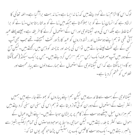
لوگ اس کا الزام زمانے کو دیتے ہیں کہ زمانہ ایسا ہے۔زمانہ بہت برا آ گیا ہے۔ اللہ تعالٰی کا
ارشاد ہے کہ انسان زمانے کو برا بھلا کہتا ہے جبکہ میں زمانے کو بدلتا رہتا ہوں۔زمانے کو برا
کہنا غلط ہے بلکہ اس کی وجہ ٹیکنالوجی اور اس کے استعمال کرنے کا طریقہ ہے۔جیسے پہلے عید
آتی تھی تو ہم اپنے دوستوں اور رشتہ داروں کو عید کارڈ اور گفٹ بھیجتے۔ تھے جب بھی آپ
کسی کے لیے گفٹ لینے جاتے ہیں تو اس کی پسند اور ناپسند کو ذہن میں رکھتے ہیں۔لیکن آج
کے دور میں آپ صرف ایک ایس-ایم -ایس کر دیتے ہیں۔جس پر ایک سیکنڈ(لمحہ) لگتا
ہو گا۔ایسا لگتا ہے کہ اس ٹیکنالوجی کے استعمال نے ہمارے دلوں سے پیار محبت اور
خلوص کو ختم کر دیا ہے۔
ٹیکنالوجی کے بہت سے فائدے ہیں لیکن ہم اپنے پیاروں کو بھولتے جا رہے ہیں ہمیں
انٹرنیٹ کے استعمال کے دوران کوئی آواز دیتا ہے تو ہم اس کی سنی ان سنی کر دیتے ہیں
ہم ہزاروں میل بیٹھے دوست کے زکام پر پریشان ہوجاتے ہیں۔ اپنے اہل و عیال کے
احوال سے اکثر نابلد رہتے ہیں۔ لیکن سماجی روابط پر موجود دوستوں کی تمام ایکٹیویٹیز سے
باخبر رہتے ہیں۔ ایک دوست کا فیس بک پر اسٹیٹس پڑھا جو کچھ یوں تھا کہ: