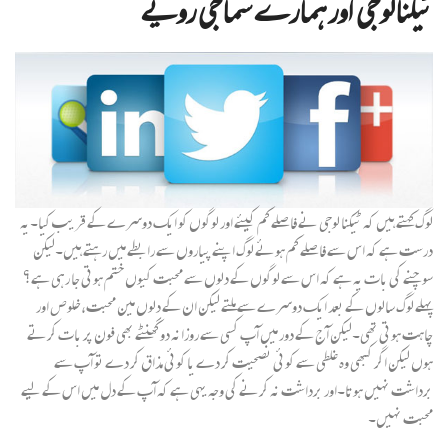
ٹیکنالوجی اور ہمارے سماجی رویے
لوگ کہتے ہیں کہ ٹیکنا لوجی نے فاصلے کم کیئے اور لوگوں کو ایک دوسرے کے قریب کیا۔یہ
درست ہے کہ اس سے فاصلے کم ہوئے لوگ اپنے پیاروں سے رابطے میں رہتے ہیں۔لیکن
سوچنے کی بات یہ ہے کہ اس سے لوگوں کے دلوں سے محبت کیوں ختم ہوتی جا رہی ہے؟
پہلے لوگ سالوں کے بعد ایک دوسرے سے ملتے لیکن ان کے دلوں مین محبت،خلوص اور
چاہت ہوتی تھی۔لیکن آج کے دور میں آپ کسی سے روزانہ دو گھنٹے بھی فون پر بات کرتے
ہوں لیکن اگر کبھی وہ غلطی سے کوئی نصحیت کر دے یا کوئی مذاق کر دے تو آپ سے
برداشت نہیں ہوتا۔اور برداشت نہ کرنے کی وجہ یہی ہے کہ آپ کے دل میں اس کے لیے
محبت نہیں۔