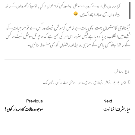
آج سارا دن بجلی نہ ہونے کہ وجہ سے سوشل نیٹ ورکس کو استعمال نہ کرپایا تو سوچا کہ گھر والوں کے ساتھ
بیٹھ جاؤں۔ آج پتہ چلا، اچھے لوگ ہیں۔
ٹیکنالوجی کا استعمال بہت اچھی بات ہے خاص کر سوشل نیٹ ورکس نے تو سماجیات کے
شعبے میں انقلاب برپا کردیا ہے لیکن ضرور اس امر کی بھی ہے کہ ورچوئل سوشل نیٹ ورکس
کے ساتھ اپنے آس پاس کے سماجی روابط اور رشتوں کو بھی مضبوط بنائیں۔
ابلاغ
,
معاشرہ
ایس ایم ایم
,
ٹوئٹر
,
ٹیکنالوجی
,
سماجی روابط
,
سوشل نیٹ ورکس
,
فیس بک
Previous
Next
حیا، شرف انسانیت
موجودہ حالات کا ذمہ دار کون؟