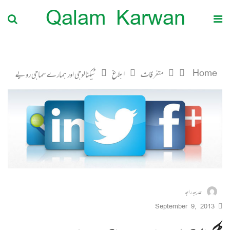
Qalam Karwan
Home
متفرقات
ابلاغ
ٹیکنالوجی اور ہمارے سماجی رویے
عدیبہ راجہ
September 9, 2013