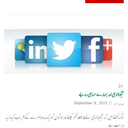
ابلاغ
ٹیکنالوجی اور ہمارے سماجی رویے
عدیبہ راجہ
September 9, 2013
لوگ کہتے ہیں کہ ٹیکنا لوجی نے فاصلے کم کیئے اور لوگوں کو ایک دوسرے کے قریب کیا۔یہ
درست ہے