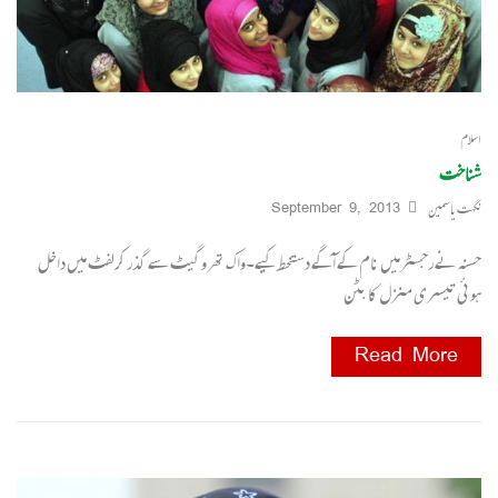
اسلام
شناخت
نگہت یاسمین
September 9, 2013
حسنہ نے رجسٹرمیں نام کے آگے دستخط کیے۔واک تھرو گیٹ سے گذر کرلفٹ میں داخل
ہوئی تیسری منزل کا بٹن
Read More