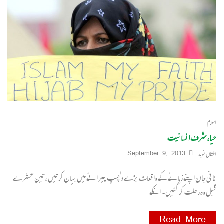
اسلام
حیا، شرف انسانیت
افشاں نوید
September 9, 2013
نانی جان اپنے زمانے کے واقعات بڑے دلچسپ پیرائے میں بیان کرتیں ،تین عشرے
قبل وہ رحلت کر گئیں۔ انکے
Read More