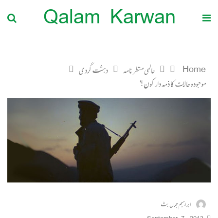
Qalam Karwan
Home
عالمی منظرنامہ
دہشت گردی
موجودہ حالات کا ذمہ دار کون؟
ابراہیم جمال بٹ