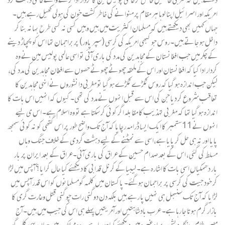
امریکہ اور اسرائیل اپنا لوہا ہر مقام پر منوانے کی خاطر کشت خون کی ہولی کھیل رہے ہیں۔
جہاں کہیں بھی دیکھتے ہیں کہ مسلمان اکثریت میں ہیں وہیں کسی نہ کسی طرح بہانہ بنا کر
داخل ہو جاتے ہیں۔ روس جو کبھی امریکہ کی کرسی (سپر پاور) پربراجمان تھا اس کو پچھاڑ دینے
کے چکر میں جب افغانستان کے مجاہدین کی مدد کی باری آئی تو اسی عالمی پولیس مین نے وہ
کردار ادا کیا کہ افغانستان اور اس کے ملحقہ چھوٹے چھوٹے حصوں سے افغان مجاہدین کی مدد کی،
لیکن جب اندازہ ہو گیا کہ روس ٹکڑے ٹکڑے ہو گیا تو مغربی دانشوروں نے انہی مجاہدین کا
تعاقب شروع کر دیا جن کی اس سے قبل انہوں نے مدد کی تھی۔ کیوں کہ انہیں اس بات کا
اندازہ ہو گیا تھا کہ مغربی تہذیب کا مقابلہ اگر کوئی کر سکتا ہے تو وہ اسلام ہے۔ اس ی لیے
انہوں نے 11ستمبر کا ایک ایسا ڈرامہ رچایا کہ آج تک واضح طور پر اس گتھی کو نہ کوئی سمجھ
پایا اور نہ ہی حل کر پایا ہے،اسی سے نمٹنے کے لیے دہشت گردی کے خلاف جنگ وہاں
مسلط کی گئی، اس کے بعد صدام حسین کے عراق کی باری آئی۔عراق کے بعد ایران پر بار
بار دھمکیاں اسی بات کا اشارہ ہے۔ لیبیا کے کرنل قدابی کا دیکھئے کیا حال کرایا؟ آپس میں لڑا
کر خود جیت کی کرسی پر براجمان ہو گئے۔ پاکستان میں کلمہ گومسلمانوں کو اس قدر آپس میں
لڑایا کہ آج تک سنبھل ہی نہیں پا رہے ہیں بلکہ دن دوگنی رات چوگنی قتل وغارت گری کا
بازار گرم ہوتا جا رہا ہے۔ عرب بادشاہتیں اور آمریتیں پہلے ہی اس کی جیب میں ہیں۔ آج
مصر، شام، بنگلہ دیش، برما وغیرہ میں دیکھئے کیا ہو رہا ہے یہ وہ ممالک ہیں جہاں یہی کلمہ گو