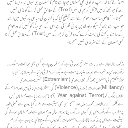
احمد ؒ نے کہا کہ’’ آپ کو کوئی بھی مسلمان جو چاہے نام کا مسلمان ہی کیوں نہ ہو ایسا نہیں
ملے گا جو کہے کہ میں قرآن کریم کی نص(Text) کے مطابق عمل کرنے کو لازمی نہیں
سمجھتا ۔‘‘ قاضی صاحب مرحوم نے اُسے چیلنج کیا کہ پاکستان کی سیاسی پارٹیوں میں اُسے
جو سب سے بڑھ کر سیکولر اور لادین پارٹی نظر آتی ہے اسی کے کسی لیڈر کو کہیں کہ وہ عوام
کے سامنے یہ کہنے کی جرأت کرے کہ وہ قرآن کریم کے نص (Text) کے مطابق عمل کرنا
کسی مسلمان کے لئے ضروری نہیں سمجھتا۔
مذکورہ بالا الفاظ سے یہ بات مترشح ہو جاتی ہے کہ مسلمان چاہے کسی بھی جماعت، مسلک،
رنگ، وطن وغیرہ سے ہو، وہ بنیاد پرست ہے۔ بلکہ اب مغربی دنیا نے بنیاد پرستی یا
فنڈامنٹلزم کی اصطلاح چھوڑ کر انتہا پسندی (Extremism) عسکریت پسندی
(Militancy) اور شدت پسندی (Violence) کی اصطلاحات اپنا لی ہیں اور اسلام کے
خلاف جنگ کو (War against Terror ) کا نام دے دیا ہے۔مسلمان جس
نے کلمہ ’’لا الٰہ الا اللہ، محمد رسول اللہ‘‘ کا کسی بھی حیثیت سے اقرار کیا ،وہ چاہے عملی طور
پر مغرب کے رنگ میں ہی کیوں نہ رنگ چکا ہو بہر حال وہ مسلمان ہے اور مسلمان ہونے کی
حیثیت سے اس پر مذکورہ بالا سارے اصطلاحات لاگو ہوں گے۔ چنانچہ یہی وجہ ہے کہ ہم
دیکھتے ہیں کہ مغربی طاقتیں خاص کر عالمی پولیس مین کا کردار ادا کرنے والے عالمی دہشت گرد