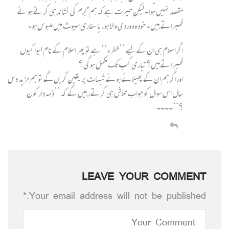
مقصد نہیں ہوا۔ لیکن حیرت ہے کہ ہم مجرم کی نشاندہی کرتے ہوئے
گھبراتے ہیں۔ خود وہ وردی والا ہو، یا سفاری سیوٹ میں ملبوس ہو۔
اگر اسلام ہی ان کے لیے ’’خطرہ‘‘ ہے تو پھر اسلام کے نام لیوا کیوں
گھبراتےہیں؟تیاری کب تک مکمل ہوگی ؟
اوراگر ہم ان کے پھیلائے ہوئے شبہات پر یقین کریں گے تو ہم مزید دس
سال اس سوال کو جواب تلاش ہی کرتے رہیں گے کہ ’’ذمہ دار کون
؟‘‘۔۔۔۔
LEAVE YOUR COMMENT
Your email address will not be published.*