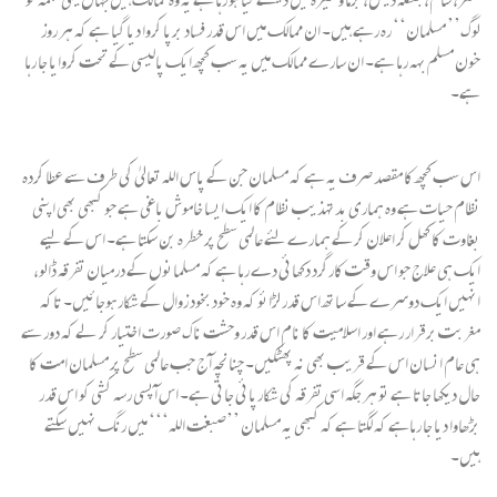
لوگ’’ مسلمان‘‘ رہ رہے ہیں۔ ان ممالک میں اس قدر فساد برپا کروا دیا گیا ہے کہ ہر روز
خون مسلم بہہ رہا ہے۔ ان سارے ممالک میں یہ سب کچھ ایک پالیسی کے تحت کروایا جا رہا
ہے۔
اس سب کچھ کا مقصد صرف یہ ہے کہ مسلمان جن کے پاس اللہ تعالیٰ کی طرف سے عطا کردہ
نظام حیات ہے وہ ہماری بدتہذیب نظام کا ایک ایسا خاموش باغی ہے جو کبھی بھی اپنی
بغاوت کا کھل کر اعلان کر کے ہمارے لئے عالمی سطح پر خطرہ بن سکتا ہے۔ اس کے لیے
ایک ہی علاج جو اس وقت کارگرد دکھائی دے رہا ہے کہ مسلمانوں کے درمیان تفرقہ ڈالو،
انہیں ایک دوسرے کے ساتھ اس قدر لڑائو کہ وہ خود بخود زوال کے شکار ہوجائیں۔ تاکہ
مغربت برقرار رہے اور اسلامیت کا نام اس قدر وحشت ناک صورت اختیار کر لے کہ دور سے
ہی عام انسان اس کے قریب بھی نہ پھٹکیں۔ چنانچہ آج جب عالمی سطح پر مسلمان امت کا
حال دیکھا جاتا ہے تو ہر جگہ اسی تفرقہ کی شکارپائی جاتی ہے۔ اس آپسی رسہ کشی کو اس قدر
بڑھاوا دیا جا رہاہے کہ لگتا ہے کہ کبھی یہ مسلمان ’’صبغت اللہ‘‘‘ میں رنگ نہیں سکتے
ہیں۔