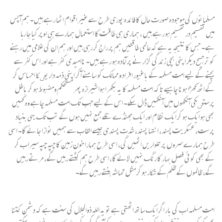
مسلمانوں کی موجودہ صورت حال کا فائدہ پوری طرح سے غیر اقوام اٹھا رہے ہیں۔ ہم آپس
میں تقسیم در تقسیم ہو رہے ہیں ، ہماری ہی طاقت کا استعمال ہمارے ہی اوپر کیا جا رہا
ہے۔ جس کا نتیجہ یہ ہے کہ عالمی طاقتیں ہم پر راج کر رہی ہیں اور ہم ان کی غلامی میں رہنے
کو ترجیح دیکر اپنی بچی زندگی گزارنے پر آمادہ ہو رہے ہیں۔ ناامیدی کفر ہے اور اس کفر سے
بچنے کے لیے امت مسلمہ کے باغیور افراد و ممالک کو سامنے آکر اپنی ذمہ داریوںکا احساس کر
کے اٹھ کھڑا ہونا چاہیے تاکہ امت مسلمہ کا یہ بکھرا ہوا شیرازہ پھر مستحکم ومضبوط ہو کر باطل
پرستوںکی آنکھوں میں آنکھیں ڈال سکے۔ اس کے لیے جب تک امت مسلمہ چاہے وہ کہیں
بھی ہو ایک ہو کر ایک نظام اور ایک جھنڈے تلے جمع نہیں ہوں گے تب تک یہی بنیاد
پرست، عسکریت پسند، انتہا پسند، شدت پسندی جیسے القاب سے ہمیں نوازا جائے گا۔ اسی
طرح ہمارے سروں پر تلواریں اٹھیں گی، اسی طرح ہمارا خون زمین کا چپہ چپہ سیراب کر
کے بھی کوئی فصل بہار کا رنگ نہیں لائے گا، اسی طرح ہم کٹتے رہیں گے، مرتے رہیں
گے، ظالموں کے ظلم کے شکار ہو کر مثل تماشہ بنتے رہیں گے۔
امت مسلمہ اب کی بار اگر ایک ساتھ اٹھتی ہے تو یہ اللہ ذوالجلال کی سنت ہے کہ دشمن کتنا