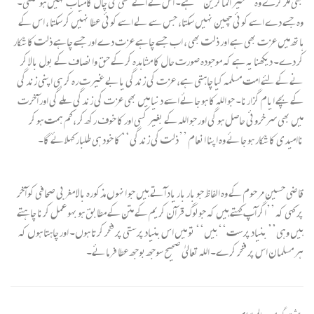
بھی مکر کرے وہ ’’خیر الماکرین‘‘ ہے۔ اس کے آگے کسی کی چال کامیاب نہیں ہو سکتی۔
وہ جسے دے اسے کوئی چھین نہیں سکتا، جس سے لے اسے کوئی عطا نہیں کر سکتا ، اس کے
ہاتھ میں عزت بھی ہے اور ذلت بھی ، اب جسے چاہے عزت دے اور جسے چاہے ذلت کا شکار
کر دے۔ دیکھنا یہ ہے کہ موجودہ صورت حال کا مشاہدہ کر کے حق وانصاف کے بول بالا کر
نے کے لئے امت مسلمہ کیا چاہتی ہے، عزت کی زندگی یابے غیرت رہ کر ہی اپنی زندگی
کے بچے ایام گزارنا۔ جو اللہ کا ہو جائے اسے دنیا میں بھی عزت کی زندگی ملے گی اور آخرت
میں بھی سرخروئی حاصل ہو گی اور جو اللہ کے بغیر کسی اور کا خوف رکھ کر ،کم ہمت ہو کر
ناامیدی کا شکار ہو جائے وہ اپنا انعام ’’ذلت کی زندگی‘‘ کا خود ہی طلبار کہلائے گا۔
قاضی حسین مرحوم کے وہ الفاظ جو بار بار یاد آتے ہیں جو انہوں مذکورہ بالا مغربی صحافی کو آخر
پر کہی کہ ’’اگر آپ کہتے ہیں کہ جو لوگ قرآن کریم کے متن کے مطابق ہو بہو عمل کرنا چاہتے
ہیں وہی’’ بنیاد پرست‘‘ ہیں‘‘ تو میں اس بنیاد پرستی پر فخر کرتا ہوں۔ اور چاہتا ہوں کہ
ہر مسلمان اس پر فخر کرے۔ اللہ تعالیٰ صحیح سوجھ بوجھ عطا فرمائے۔