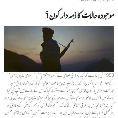
September 7, 2013
موجودہ حالات کا ذمہ دار کون؟
1990 کی بات ہے کہ ایک مغربی صحافی نے’’ فنڈامنٹلزم‘‘ یا ’’اسلامی بنیاد پرستی‘‘
کے حوالے سے پاکستان کے مایہ ناز سپوت، جماعت اسلامی کے قد آور رہنما، سابق امیر
جماعت اسلامی پاکستان قاضی حسین احمد ؒ سے استفسار کیا کہ اس کے بارے میں آپ کی کیا
رائے ہیں؟ اس پر قاضی مرحوم نے اُس سے جواباً پوچھا کہ اسلامی بنیادپرستی سے اُن کی مراد
کیا ہے؟ چنانچہ اس پر مغربی صحافی نے کہا کہ: ’’جو لوگ قرآن کریم کے متن کے مطابق ہو
بہو عمل کرنا چاہتے ہیں، ہمارے خیال میں وہ’’ بنیاد پرست‘‘ ہیں‘‘۔ اس پر قاضی حسین