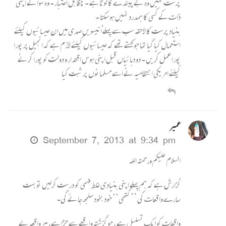
پرست نہیں وہ بے پیندے کا لوٹا ہے ۔ ناقابل اعتبار ۔ وہ سوائے اپنی
ذات کے کسی کا ہمدرد نہیں ہو سکتا ۔
بنیاد پرست کا لاحقہ سب سے پہلے اُنیسویں صدی میں ان عیسائیوں کیلئے
استعمال کیا گیا تھا جو کہتے تھے کہ عیسائیوں کیلئے لازم ہے کہ انجیل پر پورا
پورا عمل کریں ۔ دو دہائیاں قبل اپنی ہوس اقتدار و دولت کو پورا کرنے
کیلئے امریکی انتظامیہ نے اسے مسلمانوں پر ثبت کیا
عمیر
September 7, 2013 at 9:34 pm
السلام علیکم ورحمتہ اللہ
گزارش ہے کہ ہم پہلے اپنی بنیادی غلط فہمی کو درست کرلیں تو بہت
سارے واقعات کی ’’ گتھی‘‘ خود بخود سلجھ جائے گی۔
واقعات کو ایک تسلسل ہے ، جو گزشتہ واقعے سے جڑا ہے، ہر واقعہ بے