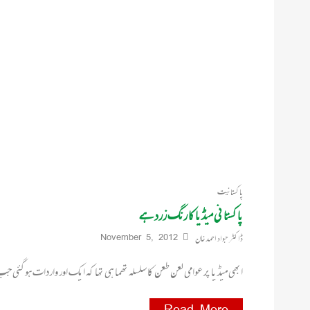
پاکستانیت
پاکستانی میڈیا کا رنگ زرد ہے
ڈاکٹر جواد احمد خان
November 5, 2012
ابھی میڈیا پر عوامی لعن طعن کا سلسلہ تھما ہی تھا کہ ایک اور واردات ہوگئی