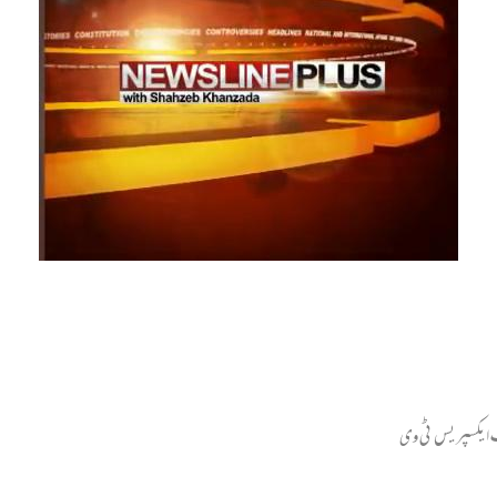
 جب ایکسپریس ٹی وی