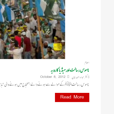
اسلام
ناموس رسالت اور میڈیا کا رویہ
ڈاکٹر جواد احمد خان
October 8, 2012
ناموس رسالتﷺکے حوالے سے ہونے والے احتجاج میں ہونے والی تباہی اور
Read More