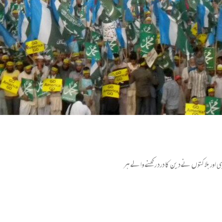
 ہلاکتوں نے دین کا درد رکھنے والے ہر