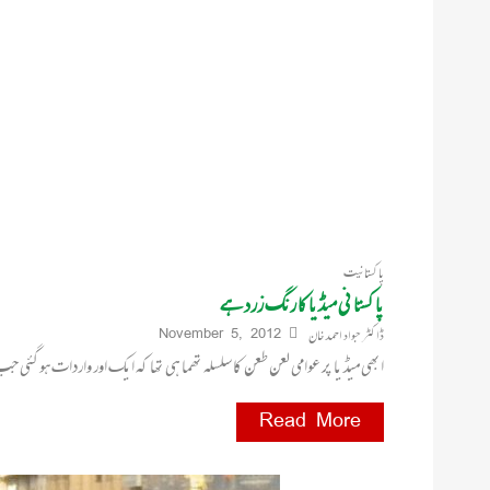
پاکستانیت
پاکستانی میڈیا کا رنگ زرد ہے
ڈاکٹر جواد احمد خان
November 5, 2012
ابھی میڈیا پر عوامی لعن طعن کا سلسلہ تھما ہی تھا کہ ایک اور واردات ہوگئی
Read More