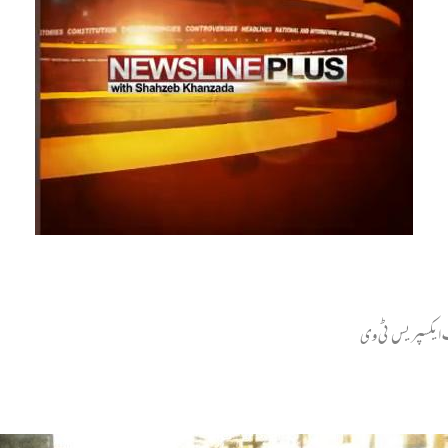
 جب ایکسپریس ٹی وی