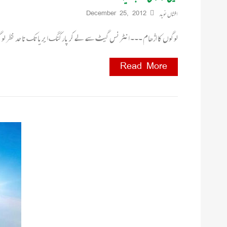
افشاں نوید
December 25, 2012
لوگوں کا اژھام ۔۔۔ انٹرنس گیٹ سے لے کر پارکنگ ایریا تک تا حد نظر ل
Read More