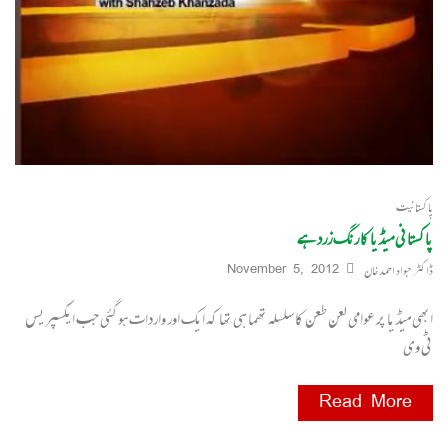
پاکستانیت
پاکستانی میڈیا کا رنگ زرد ہے
ڈاکٹر جواد احمد خان
November 5, 2012
ابھی میڈیا پر عوامی لعن طعن کا سلسلہ تھما ہی تھا کہ ایک اور واردات ہوگئی جب ایکسپریس
ٹی وی
Read More