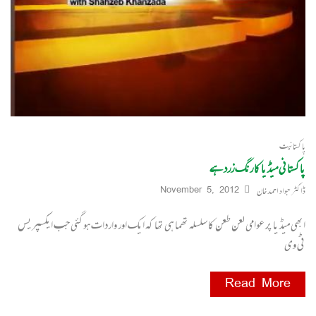
پاکستانیت
پاکستانی میڈیا کا رنگ زرد ہے
ڈاکٹر جواد احمد خان
November 5, 2012
ابھی میڈیا پر عوامی لعن طعن کا سلسلہ تھما ہی تھا کہ ایک اور واردات ہوگئی جب ایکسپریس
ٹی وی
Read More