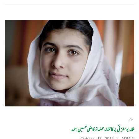
اسلام
ملالہ یوسفزئی پر قاتلانہ حملہ از قاضی حسین احمد