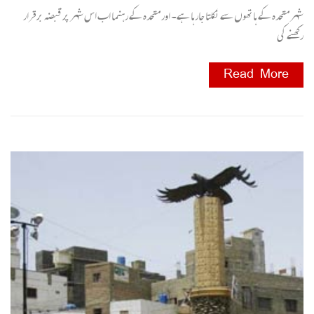
شہر متحدہ کے ہاتھوں سے نکلتا جارہا ہے۔ اور متحدہ کے رہنما اب اس شہر پر قبضہ برقرار
رکھنے کی
Read More