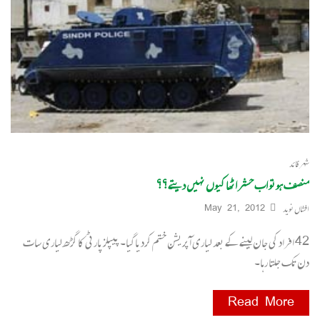
شہر قائد
منصف ہوتو اب حشر اٹھا کیوں نہیں دیتے؟؟
افشاں نوید
May 21, 2012
42 افراد کی جان لینے کے بعد لیاری آپریشن ختم کردیاگیا۔ پیپلزپارٹی کا گڑھ لیاری سات
دن تک جلتا رہا۔
Read More