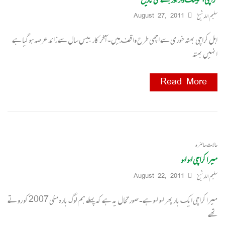
سلیم اللہ شیخ
August 27, 2011
اہل کراچی بھتہ خوری سے اچھی طرح واقف ہیں۔ آخر کار بیس سال سے زائد عرصہ ہوگیا ہے
انہیں بھتہ
Read More
حالات حاضرہ
میرا کراچی لہو لہو
سلیم اللہ شیخ
August 22, 2011
میرا کراچی ایک بار پھر لہو لہو ہے۔صورتحال یہ ہے کہ پہلے ہم لوگ بارہ مئی 2007 کو روتے
تھے