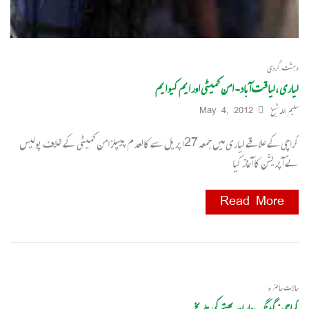
دہشت گردی
لیاری ،لیاقت آباد۔ امن کمیٹی اور ایم کیو ایم
سلیم اللہ شیخ
May 4, 2012
کراچی کے علاقے لیاری میں جمعہ 27اپریل سے کالعدم پیپلز امن کمیٹی کے خلاف پولیس
نے آپریشن کا آغاز کیا
Read More
حالات حاضرہ
کراچی: گینگ وار اور بھتے کی تاریخ