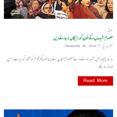
ابلاغ
معصوم شہیدوں کے خون کو رائیگاں نہ جانے دیں
سلیم اللہ شیخ
December 26, 2014
سانحہ پشاور میں شہید ہونے والے معصوم بچوں نے اپنا لہو دیکر قوم کو متحد کردیا ہے۔ اس
دلدوز سانحے
Read More