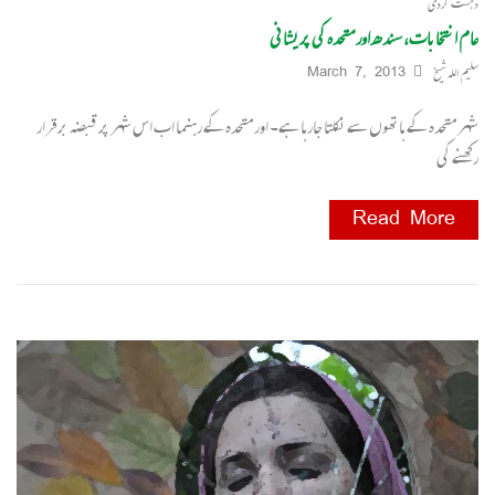
دہشت گردی
عام انتخابات، سندھ اور متحدہ کی پریشانی
سلیم اللہ شیخ
March 7, 2013
شہر متحدہ کے ہاتھوں سے نکلتا جارہا ہے۔ اور متحدہ کے رہنما اب اس شہر پر قبضہ برقرار
رکھنے کی
Read More