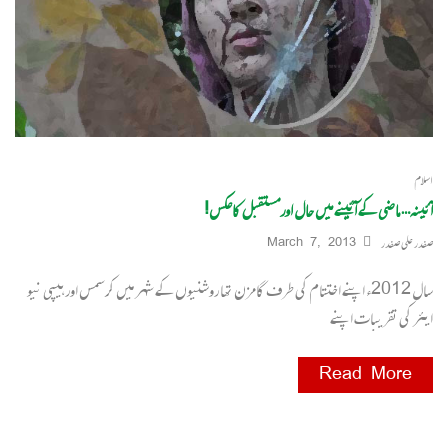
اسلام
آئینہ… ماضی کے آئینے میں حال اورمستقبل کاعکس!
صفدر علی صفدر
March 7, 2013
سال 2012ء اپنے اختتام کی طرف گامزن تھا روشنیوں کے شہر میں کرسمس اور ہیپی نیو
ایئر کی تقریبات اپنے
Read More