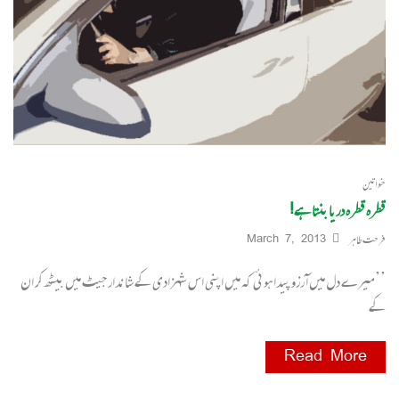
خواتین
قطرہ قطرہ دریا بنتا ہے!
فرحت طاہر
March 7, 2013
’’میرے دل میں آ رزو پیدا ہوئی کہ میں اپنی اس شہزادی کے شاندار جیٹ میں بیٹھ کر ان
کے
Read More