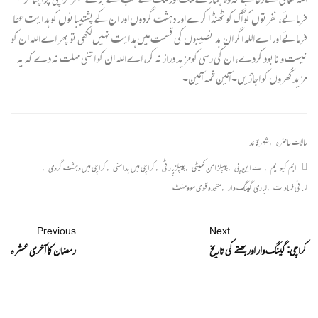
فرمائے، نفرتوں کو آگ کو ٹھنڈا کرے اور دہشت گردوں اور ان کے پشتیبانوں کو ہدایت عطا
فرمائے اور اے اللہ اگر ان بد نصیبوں کی قسمت میں ہدایت نہیں لکھی تو پھر اے اللہ ان کو
نیست و نابود کردے، ان کی رسی کومزید دراز نہ کر، اے اللہ ان کو اتنی مہلت نہ دے کہ یہ
مزید گھروں کو اجاڑیں۔ آمین ثمہ آمین۔
حالات حاضرہ
,
شہر قائد
ایم کیو ایم
,
اے این پی
,
پیپلز امن کمیٹی
,
پیپلزپارٹی
,
کراچی میں بدامنی
,
کراچی میں دہشت گردی
,
لسانی فسادات
,
لیاری گینگ وار
,
متحدہ قومی موومنٹ
Previous
Next
کراچی: گینگ وار اور بھتے کی تاریخ
رمضان کا آخری عشرہ