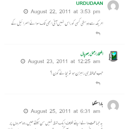
URDUDAAN
August 22, 2011 at 3:53 pm
امریکہ سے دوستی کسی کو راس نہیں آئی ابھی تک سوائے اسرائیل کے
افتخار اجمل بھوپال
August 23, 2011 at 12:25 am
جب محافظ ہی راہزن ہو تو بچائے کون ؟
بارا سنگھا
August 25, 2011 at 6:31 am
یہ جماعت والے اپنے خلاف ایک لفظ نہیں سن سکتے ھیں، دوسروں پر