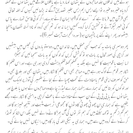
ہوتے ہیں کہ فلاں جگہ مہاجروں نے پٹھان کو مار دیا ہے یا فلاں علاقے میں پٹھانوں نے حملہ
کردیا وغیرہ وغیرہ تو ایسے ایس ایم ایس بغیر تصدیق آگے نہ بڑھائیں کیوں کہ اللہ تعالیٰ
بھی قرآن میں فرماتا ہے کہ ’’ اے لوگو !جو ایمان لائے ہوے، اگر کوئی فاسق تمہارے پاس
کوئی خبر لیکر آئے تو تحقیق کرلیا کرو۔ کہیں ایسا نہ ہو کہ تم کسی گروہ کو نادانستہ نقصان پہنچا
بیٹھو اورپھر اپنے کئے پر پشیمان ہو (سورہ الحجرات آیت نمبر 6)۔
پھر دوسری بات یہ کہ جب کسی محفل میں، خاندان میں، دوستو یاروں کی مجلس میں بیٹھیں
اور کراچی کی صورتحال پر بات ہو تو کوشش کریں کہ لوگوں کو یہ بات سمجھائیں کہ جھگڑا
لسانیت یا قومیت کا نہیں ہے بلکہ یہ کھلم کھلا ظلم دہشت گردی ہورہی ہے۔ اور اس ظلم کا
شکار ہر قوم کے لوگ ہورہے ہیں۔ مہاجر بھی اس ظلم کا شکار ہیں، پٹھان بھی اور بلوچ بھی۔
حق کو صرف اپنی قوم یا مفادات کے تحت چھپانے کے بجائے ضمیر کی آواز پر لبیک کہیں
اور لوگوں کو بتائیں کہ ہمارے رہنما، ہمارے لیڈرز چاہے وہ مہاجروں کے ہوں یا بلوچ اور
پٹھانوں کے یا پی پی پی کے ان سب کے مفادات کے باعث کراچی بدامنی کا شکار ہے۔ مجھے
یقین ہے کہ ہماری ان چھوٹی چھوٹی کاوشوں کا مجموعی اثر بہت مثبت اور نتیجہ خیز ہوگا اور
ہم کم از کم یہ تو کہہ سکتے ہیں کہ ہم نفرتوں کی آگ بھڑکانے والے نہیں بلکہ اس الاؤ کو ٹھنڈا
کرنے والے گروہ میں سے ہیں۔ ہماری یہ نیکی اللہ کی بارگاہ میں رائیگاں نہیں جائے گی۔
اللہ تعالیٰ سے دعا ہے کہ وہ ہمارے ملک اور ملک کے سب سے بڑے شہر کراچی پر اپنا کرم