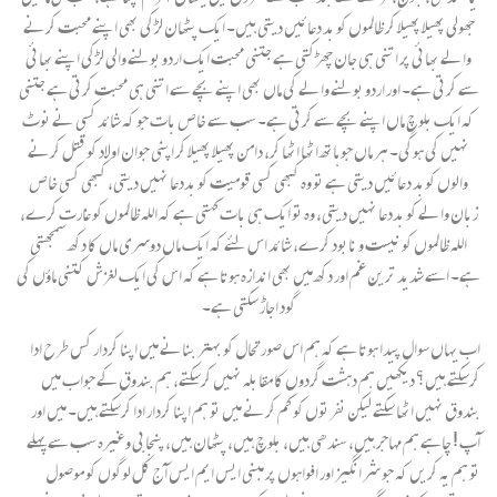
جھولی پھیلا پھیلا کر ظالموں کو بد دعائیں دیتی ہیں۔ ایک پٹھان لڑکی بھی اپنے محبت کرنے
والے بھائی پر اتنی ہی جان چھڑکتی ہے جتنی محبت ایک اردو بولنے والی لڑکی اپنے بھائی
سے کرتی ہے۔ اور اردو بولنے والے کی ماں بھی اپنے بچے سے اتنی ہی محبت کرتی ہے جتنی
کہ ایک بلوچ ماں اپنے بچے سے کرتی ہے۔ سب سے خاص بات جو کہ شائد کسی نے نوٹ
نہیں کی ہوگی۔ ہر ماں جو ہاتھ اٹھا اٹھا کر، دامن پھیلا پھیلا کر اپنی جوان اولاد کو قتل کرنے
والوں کوبد دعائیں دیتی ہے تو وہ کبھی کسی قومیت کو بددعا نہیں دیتی، کبھی کسی خاص
زبان والے کو بددعا نہیں دیتی، وہ تو ایک ہی بات کہتی ہے کہ اللہ ظالموں کو غارت کرے،
اللہ ظالموں کو نیست و نابود کرے، شائد اس لئے کہ ایک ماں دوسری ماں کا دکھ سمجھتی
ہے۔ اسے شدید ترین غم اور دکھ میں بھی اندازہ ہوتا ہے کہ اس کی ایک لغزش کتنی ماؤں کی
گود اجاڑ سکتی ہے۔
اب یہاں سوال پیدا ہوتا ہے کہ ہم اس صورتحال کو بہتر بنانے میں اپنا کردار کس طرح ادا
کرسکتے ہیں؟ دیکھیں ہم دہشت گردوں کا مقابلہ نہیں کرسکتے، ہم بندوق کے جواب میں
بندوق نہیں اٹھا سکتے لیکن نفرتوں کو کم کرنے میں تو ہم اپنا کردار ادا کرسکتے ہیں۔ میں اور
آپ ! چاہے ہم مہاجر ہیں، سندھی ہیں، بلوچ ہیں، پٹھان ہیں، پنجابی وغیرہ سب سے پہلے
تو ہم یہ کریں کہ جو شر انگیز اور افواہوں پر مبنی ایس ایم ایس آج کل لوگوں کو موصول