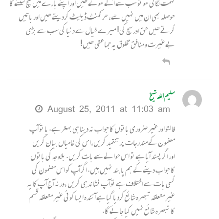
تہمت لگانی ھو تو سب سے آگے ھوتے ھیں اور اپنے بارے میں سچ سننے کا
حوصلہ بھی ان میں نہیں ھے، ھر کمنٹ ڈیلیٹ کردیتے ھیں اور باتیں
کرتے ھیں حق اور سچ کی! میرے خیال سے دنیا کی سب سے بڑی
بےغیرت و منافق مخلوق یہ جماعتی ھیں!
سلیم اللہ شیخ
August 25, 2011 at 11:03 am
فالتو اور غیر ضروری باتوں کا جواب نہ دینا ہی بہتر ہے. یا تو آپ
مضمون کے مندرجات پر تنقید کریں،اس کی خامیاں بیان کریں
اور اگر پسند آیا ہے تو اس حوالے سے بات کریں. بلاوجہ کی باتوں
کا جواب دینے کے ہم پابند نہیں ہیں. اگر آپ کو اس مضمون کی
کسی بات سے اختلاف ہے تو آپ نشاندہی کریں ،ورنہ آج آپ کا یہ
غیر متعلقہ تبصرہ شائع کردیا گیا ہے آئندہ ایسا کوئی غیر متعلقہ قسم
کا تبصرہ شائع نہیں کیا جائے گا.