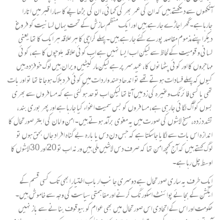
آنکھوں سے دیکھتے ہیں کہ ان کی عمر بھر کی کمائی، ان کی بڑھاپے کا سہارا قبر میں اتارا
جارہاہے۔گھر اجاڑے جارہے ہیں اور ایک منظم سازش کے تحت یہاں لسانیت کو فروغ
دیکر اپنے مذموم مقاصد پورے کئے جارہے ہیں۔ پہلے کراچی کا ہر علاقہ ہر ایک کا تھا یعنی
لسانی و قومیت کے لحاظ سے لیکن اب ایسا نہیں ہے اب کوئی علاقہ بلوچوں کا ہے، کوئی
مہاجروں کا اور کوئی پٹھانوں کا، عید سر پر ہے لیکن مارکیٹیں ویران ہیں لوگ خوفزدہ ہیں
کیوں کہ پہلے فسادات ہوتے تھے تو اندھا دھند واردات میں کوئی فرد ہلاک ہوجاتا تھا تو اور بات
تھی یا کسی فائرنگ وغیرہ کی زد میں آتا تھا لیکن اب تو حد ہوگئی ہے کہ مسافروں سے بھری
بسوں کو آگ لگائی جارہی ہے، مسافروں کو بس سمیت اغواء کیا جارہا ہے اور پھر بوری بند،
تشدد زدہ، مسخ لاشوں کی صورت میں یہ مغوی برآمد ہوتے ہیں۔ امن و امان کی ابتر صورتحال کا
اندازہ اس بات سے لگایا جاسکتا ہے کہ جس دن دس یا بارہ بے گناہ افراد جاں بحق ہوں تو
لوگ کہتے ہیں کہ آج کچھ امن تھا کہ صرف دس لاشیں ملی ہیں ورنہ اب تو 20اور 30لاشوں کا
اوسط چل رہا ہے۔
ایک طرف یہ ساری صورتحال ہے دوسری جانب ارباب اختیار ابھی تک کسی قسم کے
ایکشن کے بجائے پوائنٹ اسکورنگ کرنے اور مفاہمتی سیاست کی وجہ سے خاموش ہیں۔
حکومت اور اس کے اتحادی اس صورتحال میں بھی عوام کو بیوقوف بنانے سے باز نہیں