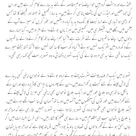
غنڈے اور دہشت گرد ہیں جو اپنے مذموم مقاصد کے لئے یہ سارے کام کررہے ہیں اور ان
کی جماعتیں اور لیڈرز ان کی پشت پناہی کرتے ہیں۔ یہ سارا کھیل تو بھتہ اور قبضے کا تھا جس
کو بڑی ہوشیاری سے لسانیت کا رنگ دیدیا گیا۔ دیکھیں اور غور کریں کہ میرے آپ کے
آفس میں، محلے میں، فیکٹری میں، کمپنی میں ہر زبان بولنے والے افراد ہیں۔ کیا ہمارے
دلوں میں اپنے ساتھیوں کے لئے نفرت ہے؟ کیا ہم اپنے ساتھ کام کرنے والے ساتھیوں
کے دکھ درد میں شریک نہیں ہوتے؟ کیا دکھ سب کا سانجھا نہیں ہے؟ گذشتہ ہفتے میرے
ایک ساتھی نے ایدھی مردہ خانے کی ایک تصویر دکھائی۔ وہ تصویر بہت کچھ کہہ رہی تھی۔
تصویر میں ایک طرف پینٹ شرٹ پہنے ہوئے اردو بولنے والے نوجوان اپنی کسی پیارے
کی لاش لینے کے لئے گیٹ پر کھڑے ہیں۔ان کے چہروں پر اداسی کا ڈیرہ ہے اور ان کے
بالکل ساتھ ہی دو بلوچ عورتیں اور ایک بلوچ نوجوان بھی اپنی کسی عزیز کی لاش لینے کے
لئے کھڑے ہیں عورتوں کی آنکھوں میں آنسو ہیں اور ہاتھ آسمان کی جانب اٹھے ہوئے ہیں،
جبکہ بلوچ نوجوان بھی غم و اندوہ کی تصویر بنا ہوا ہے۔ یہ تصویر ہمیں بتا رہی ہے کہ مہاجر ہو
یا بلوچ یا پٹھان سب ہی مظلوم ہیں۔ سارے ہی ظلم کا شکار ہیں۔ اسی طرح اخبارات میں اگر
جاں بحق ہونے کے گھر والوں کی تصاویر یا ویڈیو دیکھیں تو پتہ چلتا ہے کہ مہاجر ہو یا پٹھان
یا سندھی، بلوچ، مرنے کے بعد سب کے گھروں میں یکساں کہرام مچتا ہے، سب کی مائیں