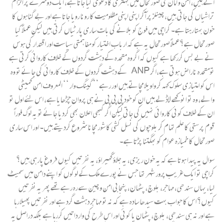
آتے ہیں، امن و امان کی صورتحال میں بہتری کا دعویٰ کیا جاتا ہے، ایک دوسرے پر الزام
تراشیاں کی جاتی ہیں، چینلز پر آکر اپنی اپنی مظلومیت کا رونا رویا جاتا ہے اور بے گناہوں کا
خون بہتا رہتا ہے۔ کراچی میں فوج کو بلانے کی بات ساری پارٹیاں کرتی ہیں لیکن عملاً کیا
صورتحال ہے؟ عملاً صورتحال یہ ہے کہ اربابِ اختیار کو مفاہمتی سیاست اور اقتدار کی ہوس
نے بے بس کررکھا ہے کیوں کہ اگر وہ متحدہ کے دہشت گردوں کے خلاف کاروائی کرتی ہے
تومتحدہ ناراض ہوتی ہے،اگر ANP کے دہشت گردوں کے خلاف کاروائی کی جائے تو وہ
اس کو امتیازی سلوک کہہ کر واویلا مچاتے ہیں اور رہے ’’گینگ وار ‘‘ المعروف امن کمیٹی
والے، وہ تو انوکھے لاڈلے ہیں ان کو خود پی پی پی نے ہی پروان چڑھایا ہے، اس لئے اول تو
ان کے خلاف کوئی کاروائی نہیں کی جاتی لیکن اگر کبھی اعلان بھی کردیا جائے تو یہ لوگ فوراً
قوم پرستی کا علم تھام کر بلوچوں کی نسل کشی کا شور مچانا شروع کردیتے ہیں۔ اور اس ساری
صورتحال کا خمیازہ عوام کو بھگتنا پڑتا ہے۔
سوال یہ پیدا ہوتا ہے کہ یہ خون ریزی، یہ جلاؤ گھیراؤ، یہ نفرتیں کیوں فروغ پارہی ہیں؟
کراچی تو ایک غریب پرور شہر تھا جس نے پورے ملک کے لوگوں کو اپنے دامن میں سمیٹ
لیا، یہاں سندھی، مہاجر، بلوچ، پٹھان، پنجابی امن و چین سے رہ رہے تھے پھر یہ نفرتیں
کیوں؟ اس کا جواب بہت سیدھا سادہ ہے کہ نہ تو مہاجر دہشت گرد ہے اور نفرتیں پھیلا رہا
ہے اور نہ ہی سندھی، بلوچ، پٹھان یا کوئی اور اس طرح کی وارداتیں کررہا ہے بلکہ دراصل یہ