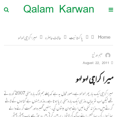
Qalam Karwan
Home
پاکستانیت
حالات حاضرہ
میرا کراچی لہو لہو
سلیم اللہ شیخ
August 22, 2011
میرا کراچی لہو لہو
میرا کراچی ایک بار پھر لہو لہو ہے۔صورتحال یہ ہے کہ پہلے ہم لوگ بارہ مئی 2007 کو روتے
تھے لیکن اب تو یہاں روز ہی ایک بارہ مئی برپا ہوتا ہے، روز درجنوں بے گناہوں کے لاشے
گرتے ہیں۔ روزانہ کئی مائیں ابنے جوان بیٹوں کی، بہنیں گھبرو اور محبت کرنے والے
بھائیوں کی، سہاگنیں اپنے سہاگ کی لاشوں پر بین کرتی ہیں۔ بوڑھے باپ پھٹی پھٹی