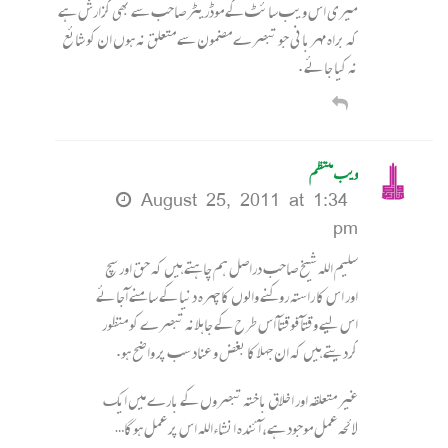
میری اس ویب سائٹ کے موڈریٹر صاحب سے بھی گزارش ہے
کہ براہ مہربانی جو تبصرے مضمون سے متعلق نہ ہوں ان کو شائع
نہ کیا جائے .
ویب منتظم
August 25, 2011 at 1:34
pm
سلیم اللہ شیخ صاحب دراصل ہم چاہتے ہیں کہ حق اور سچ
اور اس کا راستہ روکنے والوں کا چہرہ دنیا کے سامنے آجائے
اس لیے وقتآ فوقتآ اس طرح کے جاہلانہ تبصرے کو منظور
کردیتے ہیں کہ ان جہلا کا بغض و عناد سب پر واضح ہو.
غیر متعلقہ اور اخلاق باختہ تبصروں کے بارے میں ایک
لائحہ عمل موجود ہے، آئندہ انشاءاللہ اس پر عمل ہوگا…