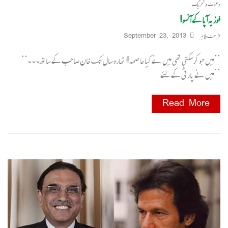
دعوت و تحریک
فوزیہ آپا کے آنسو!
فرحت طاہر
September 23, 2013
’’میں جو کرسکتی تھی میں نے کیا عا صمہ!اٹھارہ سال تک خان صاحب کے ساتھ۔۔۔‘‘
’’میں نے پارٹی کے لئے
Read More