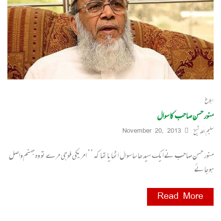
ابلاغ
منور حسن صاحب کا سوال
سلیم اللہ شیخ
November 20, 2013
منور حسن صاحب نے ایک سیدھا سا سوال اٹھایا تھا کہ ’’ امریکی فوجی مرے تو وہ جہنم واصل
ہوجائے
Read More