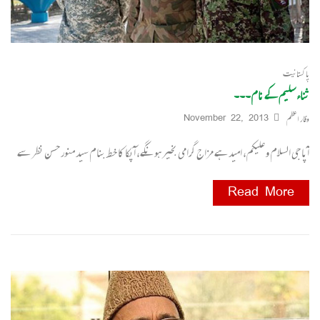
پاکستانیت
ثناء سلیم کے نام۔۔۔
وقار اعظم
November 22, 2013
آپا جی السلام و علیکم، امید ہے مزاج گرامی بخیر ہونگے، آپکا کا خط بنام سید منور حسن نظر سے
Read More