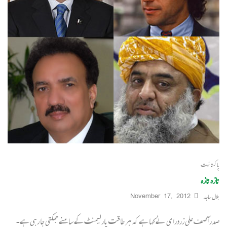
پاکستانیت
تازہ تازہ
بلال ساجد
November 17, 2012
صدر آصف علی زردرا ی نے کہا ہے کہ ہر طاقت پارلیمنٹ کے سامنے جھکتی جا رہی ہے۔