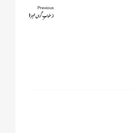
Previous
از خوابِ گراں خیز!