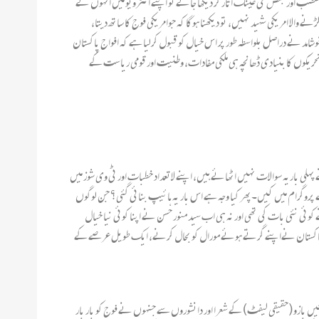
ر تعصب اور بغض کی عینک اتار کر دیکھا جائے تو اپنے انٹرویو میں انہوں نے
الا امریکی شہید نہیں، تو دیکھنا ہوگا کہ جوامریکی فوج کا ساتھ دیتا،
امد نے دراصل بلواسطہ طور پر اس خیال کو قبول کرلیا ہے کہ افواج پاکستان
 تحریکوں کا بنیادی ڈھانچہ ہی ملکی مفادات، وطنیت اور قومی ریاست کے
لی باریہ سوالات نہیں اٹھائے ہیں، اپنے لاتعداد خطبات اور ٹی وی شوز میں
پروگرام میں کیں۔پھر کیا وجہ ہے اس بار یہ ہائیپ بنائی گئی؟ جن لوگوں
ئی نئی بات کی تھی اور نہ ہی اب سید منور حسن نے اپنا کوئی نیا خیال
اج پاکستان نےاپنے گرتے ہوئے مورال کو بحال کرنے، ایک طویل عرصے کے
ئیں بازو (حقیقی لیفٹ) کے شعرا اور دانشوروں سے جنہوں نے فوج کو بار بار