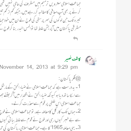
جماعت اسلامی سترویں ترمیم میں مشرف کی حامی نہیں تھی؟ پینس
کرنے پر بھی آپ معافی کا مطالبہ کر رہے ہیں، جبکہ کم از کم
تیرہ تک جن لوگوں کی سرپرستی کی فوج نے ان میں خود جماعت ب
مشرقی پاکستان میں آپریشن غلط تھا تو المس البدر بنا کر فو
کاشف نصیر
November 14, 2013 at 9:29 pm
@ فکر پاکستان :
1۔ یہ درست ہے کہ جماعت اسلامی نے ضیاء الحق کے مارشل ل
سے اسکا ساتھ دیا ہو کیونکہ ضیاء الحق نے اقتدار میں آکر جتنے
جماعت اسلامی اس غلطی پر قوم سے معذرت کرلے۔
2۔ جہاں تک کارگل کا معاملہ ہے، تو جماعت اسلامی نے فوج
سے بے خبر کیوں رہی اور فوج نے قوم سے غلط بیانی کیوں 