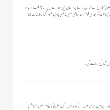
ی کا فوج سے تعاون کرنے پر احسان بھی جتا رہے ہیں، اسکا مطلب تو یہ ہوا
جماعت کو پوری قوم سے معافی نہیں مانگنی چاہئیے؟ اور اگر وہ اقدامات غلط
یں آسانی ہوجائے گی۔
 رہے ہیں، کیا جماعت نے ضیاءالحق کے مارشل لا کو دوام نہیں بخشا؟ کیا