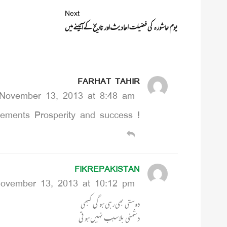
Next
یوم عاشورہ کی فضیلت احادیث اور تاریخ کے آئینے میں
FARHAT TAHIR
November 13, 2013 at 8:48 am
! may Allah grant bless on Islamic movements Prosperity and success
FIKREPAKISTAN
ovember 13, 2013 at 10:12 pm
دوستی بھی رہی ہوگی کبھی
دشمنی بلا سبب نہیں ہوتی