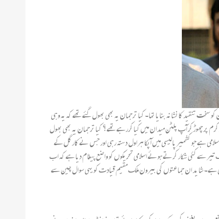
 سخت تنقید کانشانہ بنایا تھا۔ کیا ترجمان یہ بھی بھول گئے تھے کہ یہ وہی
کرم پر چھوڑ کر آپ پلٹن میدان میں کیا کررہے تھے؟ کیا ترجمان یہ بھی بھول
لامی ہے جو کشمیر پالیسی میں آپکا ہراول دستہ رہی اور جس نے کارگل کے
یر سے کئی شکار کرتے ہوئے اسلامی تحریکوں کو واضع پیغام دیا ہے کہ اب
جاری ہے۔ شا ید ان جماعتوں کی بیرون ملک مقیم قیادت کو یہی سوال چین سے