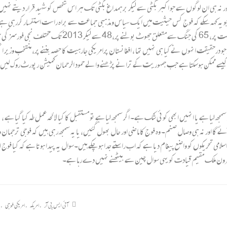
 اور نہ ہی ان لوگوں سے جو اکبر بگٹی سے لیکر برہمداغ بگٹی تک ہر اس شخص کو شہید قرار دیتے 
یہ کہہ سکے کہ فوج کس حیثیت میں ایک سیاس و مذہبی جماعت سے براہ راست استفسار کررہی ہے؟ درح
تاشقنداور سندھ طاس ایسے معاہدوں پر، 71 اور 98 کی جنگوں میں
 درحقیقت انہوں نے کیا ہی نہیں تھا ، افغانستان پرامریکی جارہیت کا حصہ بننے پر، منتخب وزیر اعظم کو
یسے ممکن ہوسکتا ہے جب جمہوریت کے ترانے پڑھنے والے حمود الرحمان کمیشن رپورٹ روک لیں، کا
جھ لیا ہے یا انہیں ابھی کوئی شک ہے۔ اگر سمجھ لیا ہے تو مستقبل کا کیا لائحہ عمل طہ کیا گیا ہے 
ا آئے گا اور نہ ہی وصال صنم۔ وہ فوج کا ماضی اور حال بھول گئیں، یا یہ سمجھ رہی ہیں کہ فوجی ترجما
 تحریکوں کو واضع پیغام دیا ہے کہ اب راستے جدا ہوچکے ہیں۔سوال یہ پیدا ہوتا ہے کہ کیا فوج ایم
یرون ملک مقیم قیادت کو یہی سوال چین سے بیٹھنے نہیں دے رہا ہے۔
آئی ایس پی آر
,
امریکہ
,
امریکی فوجی
,
پ