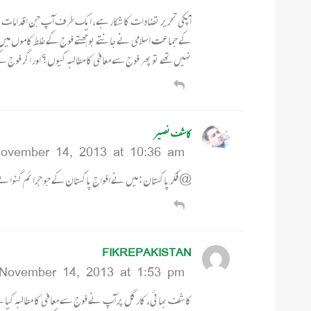
آپکی تحریر تضادات کا شکار ہے، ایک طرف آپ جن اقدامات پر 
کے جماعت اسلامی نے جانتے بوجھتے فوج کے غلط کاموں میں اسکا
نہیں تھے تو پھر فوج سے معافی کا مطالبہ کیوں؟ اور اگر فوج 
کاشف نصیر
ovember 14, 2013 at 10:36 am
@ فکر پاکستان : میں نے افواج پاکستان کے جو جرائم گنوا
FIKREPAKISTAN
November 14, 2013 at 1:53 pm
کاشف بھائی، کارگل پر آپ نے فوج سے معافی کا مطالبہ کیا ہ