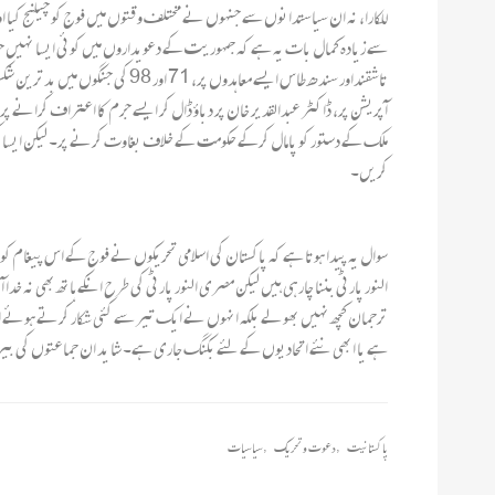
للکارا، نہ ان سیاستدانوں سے جنہوں نے مختلف وقتوں میں فوج کو چیلنج کیا
سے زیادہ کمال بات یہ ہے کہ جمہوریت کے دعویداروں میں کوئی ایسا نہیں جو 
آپریشن پر، ڈاکٹر عبدالقدیر خان پر دباؤ ڈال کر ایسے جرم کا اعتراف کرانے پر جو
ملک کے دستور کو پامال کرکے حکومت کے خلاف بغاوت کرنے پر۔ لیکن ایسا ک
کریں۔
سوال یہ پیدا ہوتا ہے کہ پاکستان کی اسلامی تحریکوں نے فوج کے اس پیغام کو سم
النور پارٹی بننا چارہی ہیں لیکن مصری النور پارٹی کی طرح انکے ہاتھ بھی نہ خد
ترجمان کچھ نہیں بھولے بلکہ انہوں نے ایک تیر سے کئی شکار کرتے ہوئے اسلامی
ہے یا ابھی نئے اتحادیوں کے لئے بکنگ جاری ہے۔ شا ید ان جماعتوں کی ب
پاکستانیت
,
دعوت و تحریک
,
سیاسیات