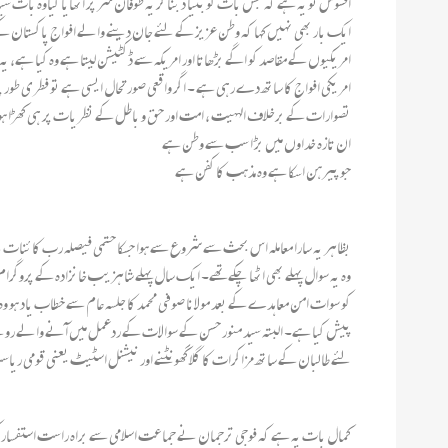
افسوس تو یہ ہے کہ جس بات کو بنیا د بنا کر یہ طوفان سر پر اٹھایا گیاوہ بات
ایک بار بھی نہیں کہا کہ وطن عزیز کے لئے جان دینے والے افواج پاکستان کے جو
امریکیوں کے مقاصد کو اگے بڑھاتا اور امریکہ سے ڈکٹیشن لیتا ہے وہ کیا ہے،
امریکی افواج کا ساتھ دے رہی ہے ۔ اگر واقعی صورتحال ایسی ہے تو فطری طور پ
تصوارات کے برخلاف الہہیت ، امت اور حق و باطل کے نظریات پر ہی کھڑا ہ
ان تازہ خداوں میں بڑ ا سب سے وطن ہے
جو پیرہن اسکا ہے وہ مذہب کا کفن ہے
بظاہر یہ سارا معاملہ اس بحث سے شروع سے ہوا جسکا حتمی فیصلہ رب کائنات ن
وہ یہ سوال پہلے بھی اٹھا چکےتھے۔ ایک سال پہلے شاہزیب خانزادہ کے پروگر
کو سوات امن معاہدے کے بعد مولانا صوفی محمد کا جلسہ عام سے خطاب یاد ہو 
پیش کیا ہے۔ البتہ سید منور حسن کے سوالات کے ردعمل میں آنے والے روئی
لئے طالبان کے ساتھ مزاکرات کا گلا گھونٹنے اور نیشنل اسٹیٹ یعنی قومی ریاس
کمال بات یہ ہے کہ فوجی ترجمان نے جماعت اسلامی سے براہ راست استفسار کرتے 