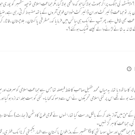
ٹھہ کی جنگ پر اگر جھوٹ بولا گیا جو کہ واقعی بولا گیا، مگر جماعت اسلامی تو چھہ ستمبر کو پوری ج
 تین بار تو جماعت ڈائیرکٹ اور ان ڈائیرکٹ خود ان فوجی آمروں کے ہاتھہ مضبوط کرتی رہی ہے، ضیا
ھی شامل ہے، پھر آپ نے ایک ہی سانس میں فرمایا کہ، مشرقی پاکستان ، بلوچستان ، فاٹا ، کراچی ا
ج کے شانہ بہ شانے لڑنے والے کیسے ٹھیک ہوگئے؟۔
اء کا ساتھ دیا تھا، یہ میاں محمد طفیل صاحب کا غلط فیصلہ تھا جس سے جماعت اسلامی کو صرف او
 جھوٹ بولے تھے اس پر کئی اسلامی تحریکوں نے اس سے دھوکہ کھایا۔ کئی کو بہت جلد اندازہ ہوگیا اور 
 کے حق میں آواز بلند کرکے بالکل درست کیا تھا، انہوں نے قومی فوج کا دشمن (بھارت) کے مقابل
کی، جماعت کا ہرگز نہیں۔
3۔ یہی معاملہ 1965 کا ہے۔ جماعت اسلامی،پاکستان کی تمام جماعتیں اور سول سوسائٹی کا 6 ستمبر کے روز افو