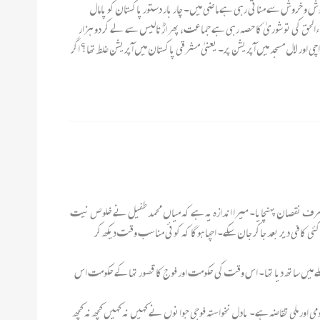
وش و خروش سے مناتی رہی ہے ماضی میں۔ چار بار دستور پاکستان کو پامال
ءالحق کی تو شوریٰ کا حصہ رہی ہے جماعت، پھر اڑتالیس سے لے کر دو ہزار
ور لال مسجد میں آپریشن پر۔ یعنیٰ مشرقی پاکستان میں آپریشن غلط تھا؟ اگر
ر صرف نقصان پہنچایا۔ میرا اندازہ یہ ہے کہ میاں محمد طفیل نے خلوص نیت
کئی کافی دیر بعد جاکر جان سکے۔ اچھا ہوگا کہ کوئی مناسب وقت دیکھ کر
ے میں ساتھ دیا تھا۔ اس وقت کی حکومت اور فوج کا قصور تھا کے حکومت اس
اج پاکستان سے اظہار یکجہتی کرنا ایک فطری، قومی اور ملی تقاضہ ہے۔ بادل نخواستہ فوجی جوانوں نے کہیں نہ کہیں کچھ نہ کچھ