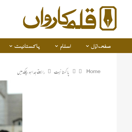
صفحہ اوّل
اسلام
پاکستانیت
Home
پاکستانیت
راستے جدا ہوچکے ہیں