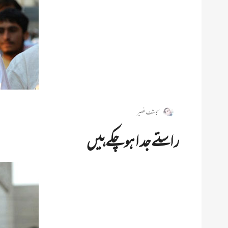
کاشف نصیر
راستے جدا ہوچکے ہیں