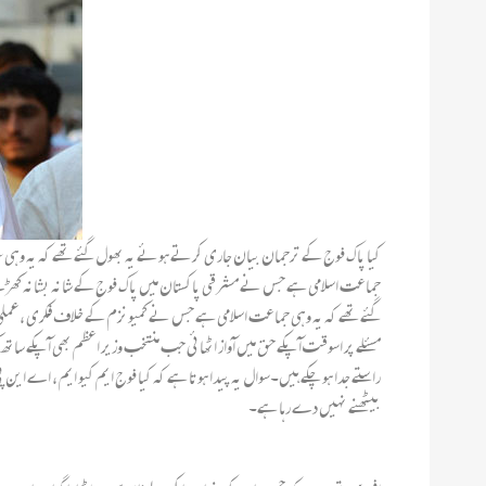
کیا پاک فوج کے ترجمان بیان جاری کرتے ہوئے یہ بھول گئے تھے کہ یہ وہی سید 
جماعت اسلامی ہے جس نے مشرقی پاکستان میں پاک فوج کے شانہ بشانہ کھڑے ہوکر 
گئے تھے کہ یہ وہی جماعت اسلامی ہے جس نے کمیونزم کے خلاف فکری ، عملی او
مسئلے پر اسوقت آپکے حق میں آواز اٹھائی جب منتخب وزیر اعظم بھی آپکے س
راستے جدا ہوچکے ہیں۔سوال یہ پیدا ہوتا ہے کہ کیا فوج ایم کیو ایم ، اے ای
بیٹھنے نہیں دے رہا ہے۔