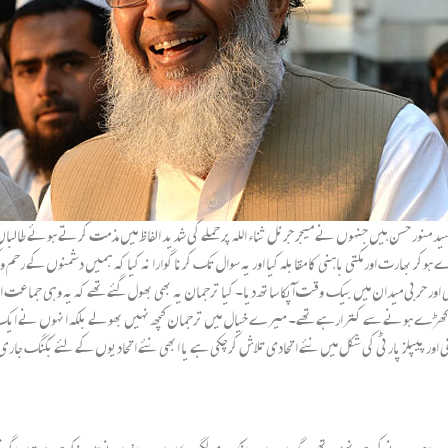
منور حسن ہیں جنہوں نے میجر جرنل ثناء اللہ پر حملے کی شدید الفاظ میں مذمت کرتے ہوئے طالبان کو
بھارت اور مکتی باہنی کا مقابلہ کیا اور یہ سوال تک کرنا گوارا نہ کیا کہ ہمیں دشمنوں کے رحم و 
ر حربی میدان میں بیک وقت آپکا ساتھ دیا۔ کیا ترجمان یہ بھی بھول گئے تھے کہ یہ وہی جماعت اس
اتھ کھڑے ہونے سے کترارہے تھے۔ میرے خیال میں ترجمان کچھ نہیں بھولے بلکہ انہوں نے ایک ت
ن پی اور پیپلز پارٹی کی شکل میں نئے اتحادی تلاش کرچکی ہے یا ابھی نئے اتحادیوں کے لئے بکنگ 