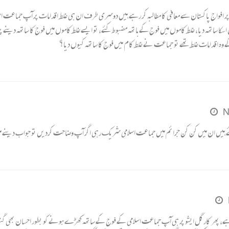
افواج پاکستان سے معافی کا مطالبہ کر رہے ہیں دوسری طرف ان ہی غلط اقدامات پر آپ جماعت اسلام
 ساتھہ دیا، غلط کاموں میں فوج کے ہاتھہ مضبوط کئے، تو ایسے غلط کاموں میں فوج کا ساتھہ دینے پر 
کے وہ اقدامات غلط تھے تو جماعت نے غلط کام میں فوج کا ساتھہ کیوں دیا؟
N
ئے ہیں ان میں کن کن جرائم میں جماعت اسلامی شریک رہی اگر آپ وضاحت کردیں تو جواب دینے م
ے، پھر کارگل ایشو پر ہی آپ جماعت اسلامی کے فوج کے ساتھہ کھڑے ہونے کو بطور احسان بھی گنوا