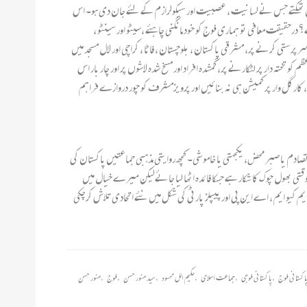
نہیں تھکتے جس نے لسانیت ، عصبیت اور سیکولرازم کے لئے جان دی ہو۔ اس
قیقت معافی تو ہماری فوج کو خود مانگنی چاہئے ،سیٹو اور سینٹو ،
 بدترین شکست پر، 65 کی جنگ سے متعلق جھوٹ بولنے پر،48 سے لیکر 2013 تک مختلف نجی فورسز کی سرپرستی کرنے پر، مشرقی پاکستان ، بلوچستان ، فاٹا ، کراچی اور لال مسجد میں
 تختہ دار پر لٹکارنے پر، گمشدہ افراد اور مسخ شدہ لاشوں پر اور چار بار اس
رگل وار پر کمیشن ہی نہ بنائیں اور پرویزمشرف کو چور دروازے فراہم
،تصادم یا صبر محض، یکجہتی یا خاموشی۔ کچھ روایتی مذہبی جماعتیں پاکستان کی
ن وقتی بھول چوک کا شکار ہے جسکا فائدہ اٹھا لیا جائےلیکن میرے خیال میں
 کیو ایم ، اے این پی اور پیپلز پارٹی کی شکل میں نئے اتحادی تلاش کرچکی
اکستانی فوج
,
پاکستانی فوجی
,
جماعت اسلامی
,
حکیم الل محسود
,
سید منور حسن
,
فوج
,
منور حسن