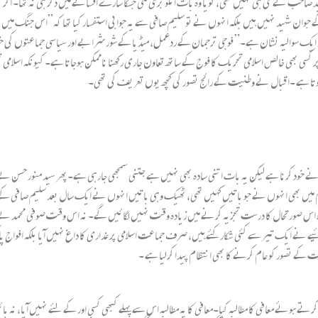
 سید صاحب نے کی ہی نہیں تھی، گویا وہ بات انکو بری لگی جسکا سارے افسانے میں ذکر ہی نہ تھا۔ اگ
ان شہید نہیں ہیں بلکہ انہوں نے تو سلیم صافی سے یہ جوابی استفسار کیا تھا کہ”اس جنگ میں لڑنے و
 یہ ایک سوالیہ نشان ہے۔” فوجی ترجمان کے ردعمل، میڈیا کے شور شرابے اور سیاسی جماعتوں کی خوش
ر کسی بھی خالص اسلامی تحریک کا فوج کے ساتھ تعاون جاری رکھنا ناممکن ہوجاتا ہے۔ کیونکہ اسلامی
وتا ہے ۔اقبال نے وطنیت کے رائج تصور کی کچھ یوں تعریف کی تھی۔
ے خود کرنا ہے لیکن یہ بات اتنی سادہ بھی نہیں ہے جتنی سمجھی جارہی ہے۔پھر سید منور حسن نے پہ
ام میں بھی انہوں نے جو باتیں کہیں تھی، ٹھیک وہی باتیں انہوں نے ایک سال بعد سلیم صافی کے 
وہ اس صورتحال کا درست تجزیہ کرنے میں زیادہ وقت نہیں لگائیں گے۔ نہ اس وقت صوفی محمد نے کو
ے نے ایک تیر سے کئی شکار کئے ہیں، صرف جماعت اسلامی پر غداری کا داغ نہیں آیا بلکہ افو
ت کے تصور کو عام کرنے کا بھی انتظام پیدا کرلیا ہے ۔
ہوئے معافی کا مطالبہ کیا۔معافی کا یہ مطالبہ اس سے پہلے کبھی کسی اور کے لئے نہیں آیا، نہ با