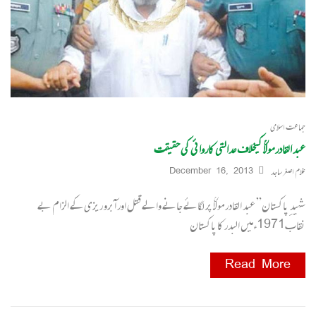
جماعت اسلامی
عبد القادر مولاؒ کیخلاف عدالتی کاروائی کی حقیقت
غلام اصغر ساجد
December 16, 2013
شہید ِ پاکستان” عبد القادر مولاؒ پر لگائے جانے والےقتل اور آبرو ریزی کے الزام بے
نقاب1971ءمیں البدر کا پاکستان
Read More