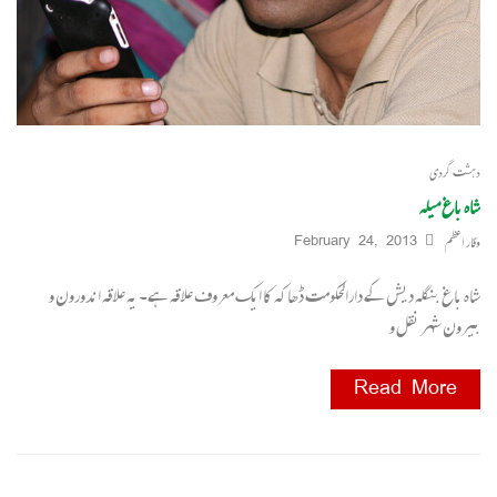
دہشت گردی
شاہ باغ میلہ
وقار اعظم
February 24, 2013
شاہ باغ بنگلہ دیش کے دارالحکومت ڈھاکہ کا ایک معروف علاقہ ہے۔ یہ علاقہ اندورون و
بیرون شہر نقل و
Read More