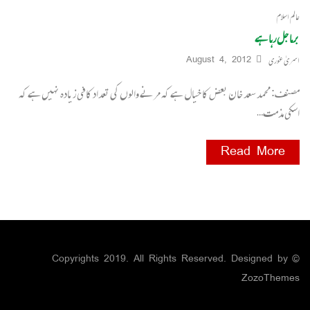
عالم اسلام
برما جل رہا ہے
اسریٰ غوری
August 4, 2012
مصنف: محمد سعد خان بعض کا خیال ہے کہ مرنے والوں کی تعداد کافی زیادہ نہیں ہے کہ
اسکی مذمت…
Read More
© Copyrights 2019. All Rights Reserved. Designed by
ZozoThemes