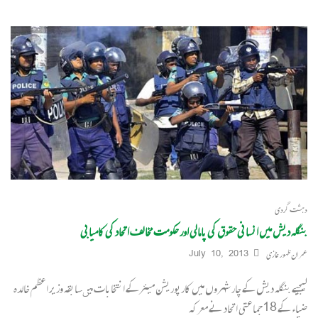
دہشت گردی
بنگلہ دیش میں انسانی حقوق کی پامالی اور حکومت مخالف اتحاد کی کامیابی
عمران ظہور غازی
July 10, 2013
لیجیے بنگلہ دیش کے چار شہروں میں کارپوریشن میئرکے انتخابات میںسابقہ وزیر اعظم خالدہ
ضیاء کے 18جماعتی اتحاد نے معرکہ