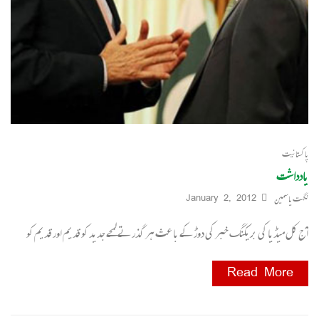
پاکستانیت
یادداشت
نگہت یاسمین
January 2, 2012
آج کل میڈیا کی بریکنگ خبر کی دوڑ کے با عث ہر گذرتے لمحے جدید کو قدیم اور قدیم کو
Read More