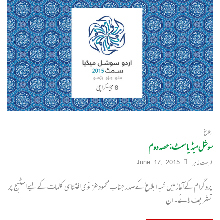
ابلاغ
سوشل میڈیا سمٹ: حصہ دوم
فرحت طاہر
June 17, 2015
پروگرام کے آغاز میں شبہ ابلاغ کے صدر جناب محمود غزنوی افتتاحی کلمات کے لیے اسٹیج پر
تشریف لائے۔ ان