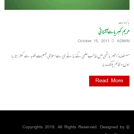
پاکستانیت
حریم کبریا سے آشنائی
October 15, 2011
ADMIN
مصنف: اطہر ہاشمی میں طالب علمی کے زمانے ہی سے اسلامی جمعیت طلبہ سے کتراتا رہا
ہوں۔ ظالم پکنک پر
Read More
© Copyrights 2019. All Rights Reserved. Designed by