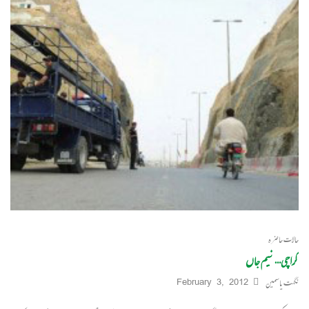
حالات حاضرہ
کراچی… نیم جاں
نگہت یاسمین
February 3, 2012