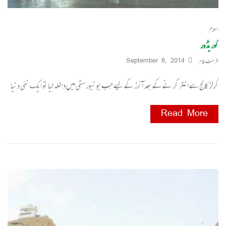
اسلام
کوریڈور
فرحت طاہر
September 8, 2014
گرلز کالج سے انٹر کر نے کے بعد آنرز کے لیے جب یونیورسٹی میں داخلہ لیا تو ایک نئی دنیا
Read More