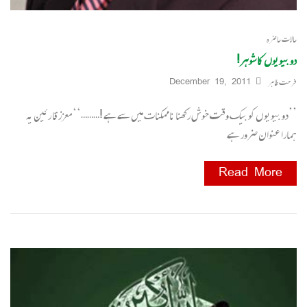
حالات حاضرہ
دو بیویوں کا شوہر!
فرحت طاہر
December 19, 2011
’’دو بیویوں کو بیک وقت خوش رکھنا ناممکنات میں سے ہے !………‘‘ معزز قا رئین یہ
ہمارا عنوان ضرور ہے
Read More