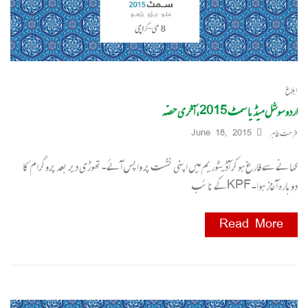
ابلاغ
اردو سوشل میڈیا سمٹ 2015، آخری حصّہ
فرحت طاہر
June 18, 2015
کھانے سے فارغ ہوکر آڈیٹوریم میں اپنی نشست پر واپس آئے۔تھوڑی دیر بعد پروگرام کا
دوبارہ آ غاز ہوا۔KPFکے نائب
Read More