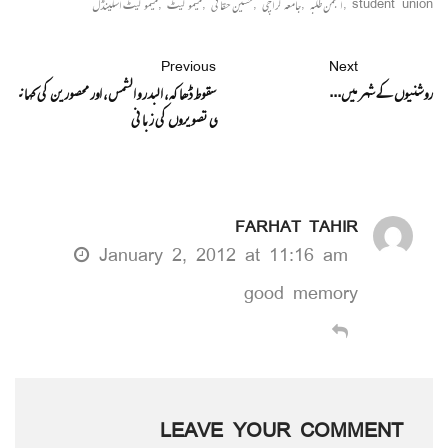
student union
,
انجمن طلبہ
,
جامعہ کراچی
,
حسین حقانی
,
میمو گیٹ
,
میمو گیٹ اسکینڈل
Previous
Next
روشنیوں کے شہر میں...
سقوط ڈھاکہ، البدر و الشمس، اور محصورین کی کہان
ی تصویروں کی زبانی
FARHAT TAHIR
January 2, 2012 at 11:16 am
good memory
LEAVE YOUR COMMENT