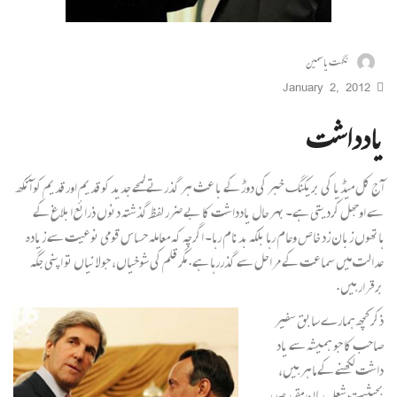
نگہت یاسمین
January 2, 2012
یادداشت
آج کل میڈیا کی بریکنگ خبر کی دوڑ کے با عث ہر گذرتے لمحے جدید کو قدیم اور قدیم کو آنکھ
سے اوجھل کردیتی ہے۔ بہرحال یادداشت کا بے ضرر لفظ گذشتہ دنوں ذرائع ابلاغ کے
ہاتھوں زبان زد خاص وعام رہا بلکہ بدنام رہا۔ اگرچہ کہ معاملہ حساس قومی نوعیت سے زیادہ
عدالت میں سماعت کے مراحل سے گذررہا ہے. مگر قلم کی شوخیاں، جولانیاں تو اپنی جگہ
برقرار ہیں.
ذکر کچھ ہمارے سابق سفیر
صاحب کا جو ہمیشہ سے یاد
داشت لکھنے کے ماہر ہیں،
بحیثیت شعلہ بیان مقرر صدر