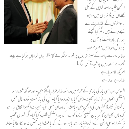
انجمن طلبہ جامعہ کراچی کے کئی
مجلے ان کی ڈائریوں میں موجود
یادداشتوں کے اقتباسات سے
سجے ہوئے ہیں۔ مگر کیا کیجئے
ہماری یادداشت کا جس پر
پُرجوش انداز میں معصوم طلبہ
وطالبات سے جامعہ کے سبزہ زاروں پر نعرے لگوانے کا منظر یوں نمایاں ہوگیا ہے جیسے
گہرے سمندر میں پوشیدہ آئس برگ!
امریکہ کا جو یار ہے
غدار ہے غدار ہے
افسوس اب اسی یار کی یاری کے جرم میں وہ خود غدار قرار پاگئے ہیں۔ اور جو گذشتہ ماہ جو
استعفٰی انھوں نے ازراہ تکلف پیش کیا یا بزور دلوایا گیا۔ اس کی بازگشت تو دو سال قبل
پاکستانی نژاد ڈاکٹروں کی انجمن میں مباحثہ کے دوران سنی گئی. حیرت انگیز اتفاق یہ ہے
کہ وہاں بھی ان کا گریبان کھینچ کر زدو کوب کے بعد استعفٰی طلب کیا گیا۔ مگر افسوس قضیہ
ڈاکٹر ایسوسی ایشن کے دائرہ اختیار سے باہر ہونے کے باعث ایسا ممکن نہ ہوسکا. غالبآ معاملہ