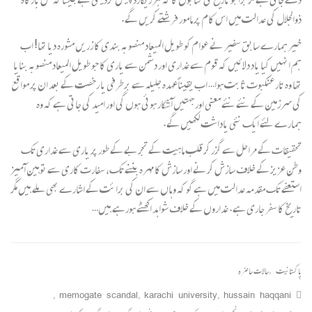
ذوالجلال کی عدالت میں اس کام پر مامور فرشتے کریں گے.
خیر ہمارے سابق سفیر نے عوام کو طویل المیعاد منصوبہ بندی کا زریں مشورہ دیا تھا! اب
ہم انہیں کیا یاد دلائیں کہ قوم سے غداری اور دشمن سے یاری کا جو طویل المیعاد منصوبہ بنایا
تھا وہ تارعنکبوت ثابت ہوا… اب یقیناًعہدہ جلیلہ سے برطرفی یا رخصت کے بعد ان پر مواقع
کی سرزمین کے نئے نئے معنی اور جہتیں آشکار ہوئی ہوں گی اور امید کی جاتی ہے کہ وہ
ہمارے لئے ایک نئی یاداشت لکھیں گے.
تحقیقات کے مراحل سے گزر کر قلب ماہیت کے تجربے کے طور پر یاری سے غداری تک
وطن عزیز کے خلاف سازش کرنے اور سازش کا مہرہ بننے تک، سفارت کاری سے توہین آمیز
استعفے تک مقدمہ عدالت میں ہے گو کہ وہاں سے ان کی برائت کے اشارے بھی ملے ہیں مگر
تاریخ کا سفر جاری ہے. غداروں کے خلاف شواہد اکھٹے ہورہے ہیں…
پاکستانیت
,
حالات حاضرہ
,
memogate scandal
,
karachi university
,
hussain haqqani