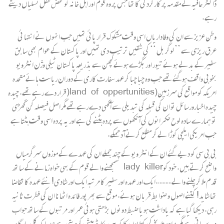
ڈاکٹر عافیہ کے مقدمہ پر کارکردگی کا تھا جس پر وہ قوم اور اہل خانہ کو محض طفل تسلیاں دیتے
رہے.
وطن عزیز سے ان کی وفاداریاں اسی وقت مشکوک قرار پائی تھیں جب انہوں نے انتہا ئی
عرق ریزی سے ’’ لوگر بل ‘‘ کی شقیں ترتیب دی تھیں اور پاکستان کے عوام بھی سابق
سفیر کے بدلے ہوئے تیور اور بگڑے ہوئے لچھن سے بذریعہ پاکستان ٹیلی وژن انٹرویو
بخوبی واقف ہوگئے تھے جب وہ چبا چبا کر عہد سفارت کاری کے دوران ریاست ہائے متحدہ
امریکہ کو مواقع کی سرزمین(land of oppertunities(قرار دے رہے تھے. چیدہ
چیدہ اخبارورسائل تو ان کی قبلہ کی تبدیلی سے آ گہی دے رہے تھے مگر اصل فیصلہ کن گھڑی
تو ہمارے سادہ لوح حکمرانوں کی آ نکھوں سے پردہ ہٹنے کی ہے اور یہ پردہ اسی وقت ہٹتا ہے
جب امریکی ایلچی کوڑا لے کر مطلع کرنے آ دھمکے.
بی بی سی کو دیے گئے ان کے انٹر ویو کے چند جملے ان کی عہدے کے موزوں سرگرمیاں
واضح کرتے ہیں. خود کوlady killer سمجھنے والے قوم کے بہی خواہ زمانے کے سا تھ
قدم ملا کر چلنے والے……….ایک اور عہدہ اور سفیر کا مرتبہ ایک اور شادی! نئے عہدہ کا تقاضا
تھا شاید! کتنے اصول و ضوابط قربان ہوئے. موقع سے بھرپور فائدہ اٹھانا ان کی فطرت ثانیہ
رہی. دیکھا گیا ہے کہ یاداشت ہو یا ضبط دونوں بڑھتی ہوئی عمر اور مرتبوں کے ساتھ جواب
دے جاتی ہے مگر برا ہو تاریخ کی کتابوں کا کہ ہر ریکارڈ پیش کردیتی ہے جیسا کہ کل بارگاہ