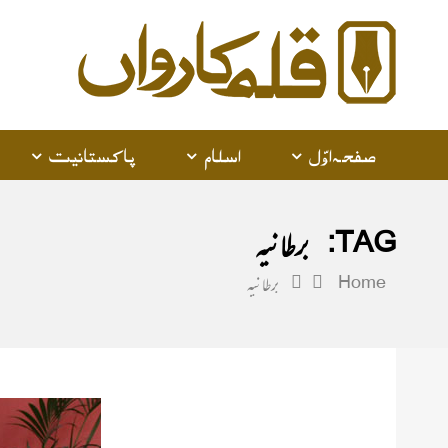
alam
arwan
صفحہ اوّل
اسلام
پاکستانیت
TAG:
برطانیہ
Home
برطانیہ