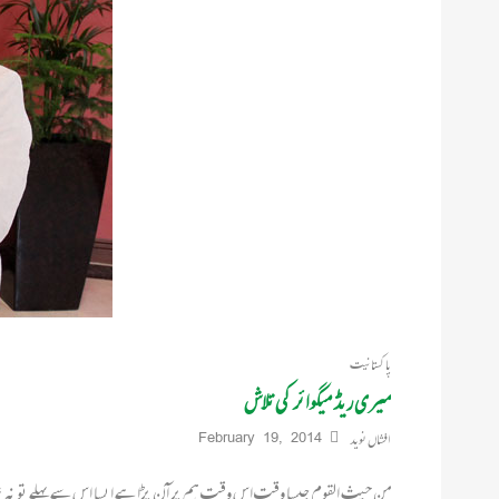
پاکستانیت
میری ریڈ میگوائر کی تلاش
افشاں نوید
February 19, 2014
من حیث القوم جیسا وقت اس وقت ہم پر آن پڑا ہے ایسا اس سے پہلے تو نہ 