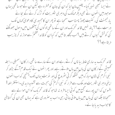
نے ایسا کبھی نہیںکیا ۔ چلیں مان لیا کہ ان کی جان کو خطرہ ہے لیکن ان کے جو ساتھی یہاں
موجود ہیں انھوں نے بھی دیگر ممالک کی دہری شہریت کو ترک کرنے کے بجائے
پارلیمنٹ کی رکنیت چھوڑنا مناسب سمجھا ہے تو پھر ان کا مجبوری کا دعویٰ کہاں تک
درست ہے؟؟ پتہ نہیں قائد تحریک اور ان کے ساتھی لوگوں کی آنکھوں میں دھول جھونکنے
کی کوشش کیوں کرتے ہیں؟ اب مجھے بتائیں کہ کیا ان کو قائد اعظم ؒ سے موازنہ کرنا زیب
دیتا ہے؟؟
قائد تحریک یہ ساری غلط بیاناں کرتے رہے اور ان کے سارے ساتھی ، ارکان اسمبلی ، رابطہ
کمیٹی کے ارکان ان کی ہاں میں ہاں ملاتے رہے، اور پھر انھوں نے ایک قدم آگے بڑھ کر
نبی اکرم کی شان مبارک میں گفتگو کرنی شروع کی اور نوبت یہاں تک پہنچی کہ اب انھوں
اپنی دہری شہریت اور ملک سے فرار کو نبی اکرم ؒ کی ہجرت سے تشبیہ دیدی۔استغفراللہ !
افسوس کہ اس پورے مجمع میں کوئی ایسا فرد نہ تھا جو کہ قائد تحریک کو اس حوالے سے
سمجھاتا بلکہ ان کی ہاں میں ہاں ملائی جاتی رہی۔ اب یہ ضروری ہے کہ یہاں بھی ان کی گستاخی
کا جواب دیدیا جائے۔