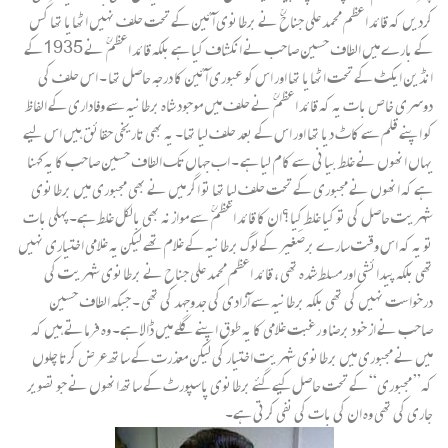
کردیں کہ قائد اعظم محمد علی جناحؒ نے برطانوی آئین کے تحت حلف نہیں اٹھایا تھا کس
کے بارے میں الطاف حسین صاحب نے انکشاف کیا ہے بلکہ قائد اعظم ؒ نے 1935کے
انڈین ایکٹ کے تحت اٹھایا تھا اور اس کو عبوری آئین کا درجہ حاصل تھا ۔ اس حلف کی
دوسری خاص بات یہ کہ قائد اعظم ؒ نے حلف میں موجود شاہ برطانیہ سے وفاداری کے الفاظ
کو اپنے قلم سے کاٹ دیا تھا اور اس کے بعد حلف لیا تھا۔ یہ بھی تاریخی حقائق ہیں اس لیے
یہاں انھوں نے غلط بیانی سے کام لیا ہے ۔ اب جہاں تک الطاف حسین صاحب کا یہ کہنا
ہے کہ انھوں نے مجبوری کے تحت حلف لیا تھا تو اگر میں نے بھی مجبوری میں برطانوی
شہریت حاصل کی تو کیا غلط کِیا؟ان کا قائد اعظم ؒ سے موازنہ بھی بالکل غلط ہے۔پہلی بات
تو یہ کہ اس وقت سارے برصغیر کے لوگ برطانیہ کے غلام تھے لیکن یہ غلامی اختیاری نہیں
تھی بلکہ پیدائشی اور مسلط شدہ تھی ، قائد اعظم محمد علی جناح نے برطانوی شہریت کی
درخواست نہیں کی تھی بلکہ برطانیہ سے آزادی کی جدوجہد کی تھی ۔ جبکہ الطاف حسین
صاحب نے از خود برضا و رغبت غلامی کا یہ طوق اپنے گلے میں ڈالا ہے۔ وہ فرماتے ہیں کہ
میں نے مجبوری میں برطانوی شہریت اختیار کی لیکن معذرت کے ساتھ عرض کرتا چلوں
کہ” مجبوری“ کے تحت حاصل کیے گئے برطانوی پاسپورٹ کے ساتھ انھوں نے جو تصویر
جاری کی تھی وہ ان کی بات کی نفی کرتی ہے۔