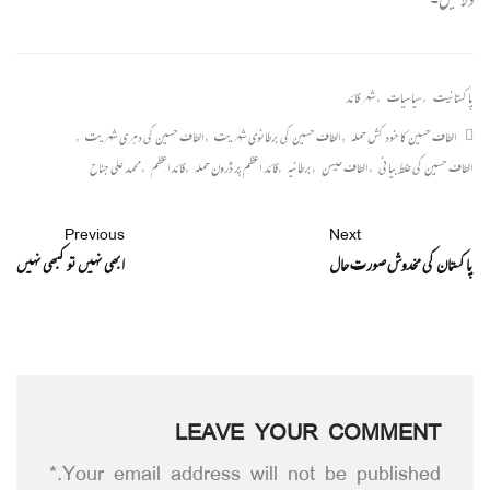
پاکستانیت
,
سیاسیات
,
شہر قائد
الطاف حسین کا خود کش حملہ
,
الطاف حسین کی برطانوی شہریت
,
الطاف حسین کی دہری شہریت
,
الطاف حسین کی غلط بیانی
,
الطاف حیسن
,
برطانیہ
,
قائد اعظم پر ڈرون حملہ
,
قائداعظم
,
محمد علی جناح
Previous
Next
پاکستان کی مخدوش صورت حال
ابھی نہیں تو کبھی نہیں
LEAVE YOUR COMMENT
Your email address will not be published.*