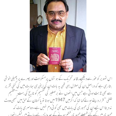
اس تصویر کو غور سے دیکھیے، قائد تحریک کے ہونٹوں پر مسکراہٹ اور چہرے پر پھیلی خوشی
بتا رہی ہے کہ دراصل ان کی منزل یہی تھی یہ بات ان کی اپنی ہی بھارت میں کی گئی تقریر
سے بھی ثابت ہوتی ہے جس میں انھوں نے بر صغیر کی تقسیم کو تاریخ کی بہت ”عظیم
غلطی “ قرار دیتے ہوئے کہا تھا کہ اگرمیں 1947 میں ہوتا تو پاکستان کے حق میں کبھی ووٹ
نہ دیتا اس لیے ان کی مجبوری کی بات میں بھی کوئی دم نہیں ہے۔ دوسری بات کہ
مجبوری میں کیے گئے فیصلے مجبوری ختم ہونے کے بعد واپس لیے جاتے ہیں لیکن انھوں