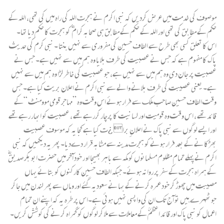
موصوف کی خدمت میں عرض کردیں کہ نبی اکرم نے ہجرت اللہ کی راہ میں کی تھی، اللہ کے
حکم کے مطابق کی تھی اور اللہ کے حکم کے مطابق ہی صحابہ کرام ؓ کو ہجرت کا حکم دیا تھا۔
اس کا تعلق کسی بھی طرح سے الطاف حسین کی مفروری سے نہیں بنتا ۔ نبی کرم کی حدیث
پاک کا مفہوم ہے کہ جس نے عصبیت کی طرف بلایا وہ ہم میں سے نہیں ہے۔ جس نے
عصبیت پر جان دی وہ ہم میں سے نہیں ہے، جو عصبیت کی خاطر لڑا وہ ہم میں سے نہیں
ہے۔ یعنی عصیبت کی طرف بلانے والے سے نبی اکرم نے اعلان بریت کیا ہے۔ جس
وقت الطاف حسین صاحب ملک سے فرار ہوئے اس وقت وہ ”مہاجر قومی موومنٹ “کے
قائد تھے ، اس وقت وہ قومیت اور لسانیت کا پرچار کررہے تھے ، عصبیت کو ابھار رہے تھے
اور ایسے لوگوں سے نبی پاک نے اعلانِ برا¿ت کیا ہے کجا یہ کہ موسوف عصبیت
بھڑکانے کے بعد فرار ہونے کو ہجرت مدینہ سے مشابہ قرار دےدیا۔ پھر یہ دیکھیں کہ نبی
اکرم نے پہلے تمام مظلوم مسلمانوں کو مکہ سے باہر بھیجا او ر خود آخر میں حضرت ابو بکر صدیق ؓ
کے ہمراہ ہجرت کے سفر پر روانہ ہوئے۔ جبکہ الطاف حسین کارکنوں کو بتائے یہاں
مصیبت میں چھوڑ کر خود عمرہ کرنے کے بہانے سعودیہ گئے اور وہاں سے پھر لندن میں جاکر
جو ٹھہرے ہیں تو آج تک ان کی واپسی نہیں ہوئی ہے۔اس پر طرہ یہ کہ اپنے ان تمام
اعمال کو نبی پاک اور قائد اعظمؒ کے معاملات سے ملا کر لوگوں کو گمراہ کرنے کی کوشش کریں۔