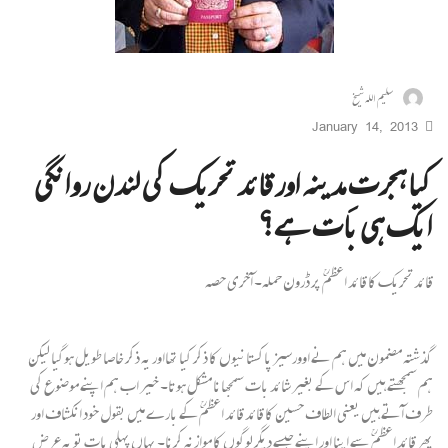
سلیم اللہ شیخ
January 14, 2013
کیا ہجرتِ مدینہ اور قائد تحریک کی لندن روانگی
ایک ہی بات ہے؟
قائد تحریک کا قائد اعظمؒ پر ڈرون حملہ۔ آخری حصہ
گذشتہ مضمون میں ہم نے اوورسیز پاکستانیوں کا ذکر کیا تھااور یہ ذکر خاصا طویل ہوگیا لیکن
ہم سمجھتے ہیں کہ اس کے بغیر شائد بات سمجھانا مشکل ہوتا۔ خیر اب ہم اپنے موضوع کی
طرف آتے ہیں یعنی الطاف حسین کا قائد قائد اعظمؒ کے بارے میں بقول خود انکشاف اور
پھر قائد اعظم ؒ سے اپنا اور اپنے جیسے دیگر لوگوں کا موازنہ کرنا۔ یہاں پہلی بات تو یہ عرض