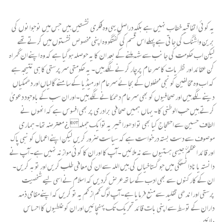
یہ کوئی اتفاقیہ خطاب نہیں ہے بلکہ دراصل یہی وہ فکری نشستیں ہیں جس میں نوجوانوں کی
برین واشنگ کی جاتی ہے پہلے اس قسم کی گفتگو وہ اپنی مخصوص نشستوں میں کرتے تھے
لیکن اب حکومت کی جانب سے شہہ ملنے کے بعد ان کا یہ حوصلہ ہوگیا ہے کہ وہ اپنے ان گمراہ
کن عقائد اور نظریات کا سر عام پرچار کرنے لگے ہیں۔ یہ حکومتی سرپرستی کا ہی نتیجہ ہے
کہ اب وہ مخالفین کو نجی محفلوں کے بجائے سرعام اور میڈیا کے سامنے گالیاں اور دھمکیاں
دینے لگے ہیں اور صحافیوں کو بھی سر عام دھمکانے لگے ہیں۔اور ان سب کے باوجود دعویٰ
کرتے ہیں حب الوطنی کا۔ یہاں ہمیں صحافی برادری پر بھی افسوس ہے کہ انھوں نے
الطاف حسین سے احتجاج کیا بھی تو ادھورا خیر یہ توایک جملہ¿ معترضہ تھا۔ ہماری
موصوف سے دست بستہ درخواست ہے کہ سیاست ضرور کریں لیکن اپنے اعمال کو نبی پاک
اور قائد اعظم ؒ جیسی ہستیوں سے نہ ملائیں ۔ آپ کا اور ان کا کوئی موازنہ نہیں ہے۔ آپ نے
دانستہ یا نادانستگی میں جو گستاخیاں کی ہیں اللہ سے ان کی معافی طلب کریں اور توبہ کریں۔
ان کے کارکنوں سے بھی ادب کے ساتھ عرض کردیں کہ اسلام نے اسی لیے شخصیت
پرستی اور اندھی تقلید سے منع فرمایا ہے۔ آپ لوگ کم از کم یہ تو کریں کہ اپنے مقامی ذمہ
داران کے توسط سے اپنی بات قائد تحریک تک پہنچائیں اور ان کو غلطیوں کا احساس
دلائیں۔