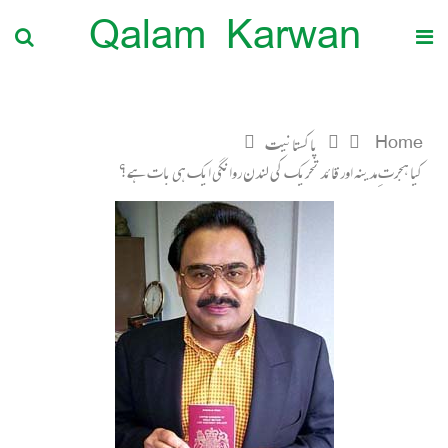
Qalam Karwan
Home
پاکستانیت
کیا ہجرتِ مدینہ اور قائد تحریک کی لندن روانگی ایک ہی بات ہے؟