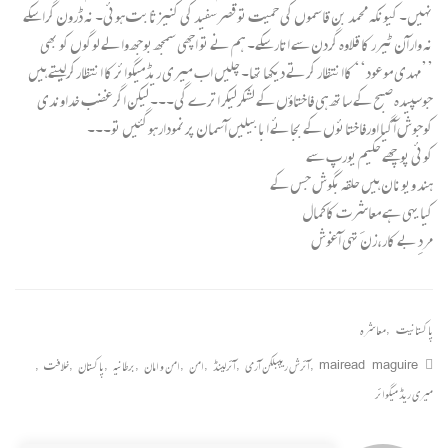
نہیں۔ کیونکہ محمد بن قاسموں کی حمیت توقصرسفید کی کنیزثابت ہوئی۔ نہ ڈرون گراسکے
نہ وارآن ٹیرر کا قلاوہ گردن سے اتارسکے۔ ہم نے تو اچھی سمجھ بوجھ والے لوگوں کو بھی
’’مہدی موعود‘‘ کاانتظار کرتے دیکھا تھا۔ چلیں اب میری ریڈمیگوائر کا انتظارکرلیتے ہیں
جوسپیدہ صبح کے ساتھ ہی فاختاؤں کے لشکرلیکر اترے گی۔۔۔ لیکن اگرغضب خداوندی
کوجوش آگیا اورفاختائوں کے بجائے ابابیلیں آسمان پرنمودارہوگئیں تو۔۔۔
کوئی پوچھے حکیم یورپ سے
ہند ویونان ہیں حلقہ بگوش جس کے
کیا یہی ہے معاشرت کاکمال
مردِ بے کار،زنَ تہی آغوش
پاکستانیت
,
معاشرہ
mairead maguire
,
آئرش ریپبلکن آرمی
,
آئرلینڈ
,
امن
,
امن و امان
,
برطانیہ
,
پاکستان
,
خلافت
,
میری ریڈ میگوائر