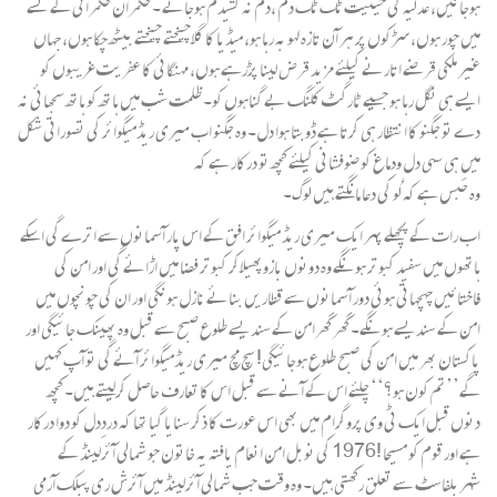
ہوجائیں، عدلیہ کی حیثیت ٹک ٹک دم ،دم نہ کشیدم ہوجائے ۔ حکمران حکمرانی کے نشے
میں چور ہوں، سڑکوں پر ہر آن تازہ لہو بہ رہا ہو، میڈیا کا گلاچیختے چیختے بیٹھ چکا ہوں، جہاں
غیر ملکی قرضے اتارنے کیلئے مزید قرض لینا پڑرہے ہوں، مہنگائی کا عفریت غریبوں کو
ایسے ہی نگل رہا ہو جسیے ٹارگٹ کلنگ بے گناہوں کو۔ ظلمت شب میں ہاتھ کو ہاتھ سجھائی نہ
دے تو جگنو کا انتظار ہی کرتا ہے ڈوبتا ہوا دل۔ وہ جگنو اب میری ریڈمیگوائر کی تصوراتی شکل
میں ہی سہی دل ودماغ کو ضوفشانی کیلئے کچھ تو درکار ہے کہ
وہ حَبس ہے کہ لُو کی دعا مانگتے ہیں لوگ۔
اب رات کے پچھلے پہر ایک میری ریڈ میگوائر افق کے اس پار آسمانوں سے اترے گی اسکے
ہاتھوں میں سفید کبوتر ہونگے وہ دونوں بازوپھیلاکر کبوتر فضا میں اڑائے گی اور امن کی
فاختائیں چہچہاتی ہوئی دور آسمانوں سے قطاریں بنائے نازل ہونگی اور ان کی چونچوں میں
امن کے سندیسے ہونگے۔ گھر گھرامن کے سندیسے طلوع صبح سے قبل وہ پھینک جائیگی اور
پاکستان بھر میں امن کی صبح طلوع ہوجائیگی! سچ مچ میری ریڈمیگوائر آئے گی تو آپ کہیں
گے’’تم کون ہو؟‘‘ چلئے اس کے آنے سے قبل اس کا تعارف حاصل کرلیتے ہیں۔ کچھ
دنوں قبل ایک ٹی وی پروگرام میں بھی اس عورت کا ذکر سنایا گیا تھا کہ دردِدل کو دوا درکار
ہے اور قوم کو مسیحا !1976 کی نوبل امن انعام یافتہ یہ خاتون جو شمالی آئرلینڈ کے
شہربلفاسٹ سے تعلق رکھتی ہیں۔ وہ وقت جب شمالی آئرلینڈ میں آئرش ری پبلک آرمی