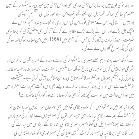
اوربرطانوی فوج میں برسہا برس لڑائی جاری تھی اور اس لڑائی میں میری ریڈمیگوائر کے تین
معصوم بھانجی بھانجہ لقمہ اجل بن گئے تھے تب اس نے عورتوں کی تنظیم ’’ویمن
فارپیس‘‘ بنائی۔ امن کے متلاشی لوگ امن کی اس دیوی کو نجات دہندہ سمجھ کر اس کے
پیچھے چل پڑے اور اس نے بڑے بڑے مظاہرے کرکے آئرش ری پبلکن آرمی کو برطانوی
حکومت سے مذاکرات پر آمادہ کرلیا جس کے نتیجے میں 1998ء میں امن معاہدہ ہوگیا اور لہو کی
لالی کی جگہ سرخ گلابوں نے لے لی۔
اب اگر قدامت پسند دینی حلقے میری ریڈمیگوائر کی نجات دہندہ کے طور پر قبول نہ کریں اور
شرعی جوازپیش کریں تو ہماری تاریخ تو ملکہ سبا بلقیس، حضرت عائشہ صدیقہ، رضیہ سلطانہ،
چاندبی بی، بیگم بھوپال اورمحترمہ فاطمہ جناح کی روشن مثالیں پیش کرتی ہے۔ حقیقت
توحقیقت ہے اس کوکوئی پسند کرے یا نہ کرے، ویسے بھی اس وقت ہم حالت اضطرار میں
ہیں اور اس حالت میں تو بہت کچھ ناجائز بھی جائز ہوجاتا ہے اور گوارا کیا جاسکتاہے!
پھر دنیا بھر میں عام قوانین کے علاوہ ہنگامی قوانین بھی بہرحال ہوتے ہیں اورپاکستان تو
9/11 کے بعد سے ہنگامی حالات ہیں ہی۔ عورتوں کی صلاحیتوں سے انکار کوئی مردِ ناداں
کرسکتاہے بھلا؟ اسرائیل کی گولڈامیئر، سری لنکا کی بندرانائکے، پڑوس میں بھارت کی
اندراگاندھی، برطانیہ کی مسزمارگریٹ تھیچر،فلپائن کی مسزکوری اکینو،ارجنٹائن کی