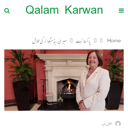
Qalam Karwan
Home
پاکستانیت
میری ریڈ میگوائر کی تلاش
افشاں نوید