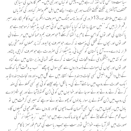
سیاست ودانش ٹاک شوز کررہے ہیں۔پیش گوئیاں ہورہی ہیں۔قلم کاروں کی سیاہی
مختلف آپشنز پر لکھتے لکھتے خشک ہورہی ہے۔ایسے میں اہل علم وہنر کیا دور کی کوڑیاں
لارہے ہیں ملاحظہ ہو۔13فروری کو روزنامہ جنگ میں معروف اینکر پرسن وکالم نگار حامد میر
رقم طراز ہیں کہ’’میں سوچ رہا تھا کہ کیا پاکستان میں کوئی
میری ریڈ میگوائر
موجود ہے جو
پاکستان کی عورتوں کو امن کے نام پر اکٹھا کرسکے؟ جو صرف بم دھماکوں میں مرنے والی
عورتوں اور بچوں کے قتل کی مذمت نہ کرے، جو صرف پولیو ورکرز پر حملوں کو وحشی پن
قرار نہ دے۔۔۔ آج پاکستان کو کسی مائی ریڈمیگوائر کی ضرورت ہے جو صرف کراچی، پشاور
اور کوئٹہ میں دہشتگردی کے واقعات کی مذمت نہ کرے بلکہ شمالی وزیرستان میں بے گناہ
عورتوں اور بچوں کی اموات کے ذمہ داروں سے بھی سوال پوچھے‘‘ اب یہ وقت آگیا کہ ملک
کے اہل دانش وبنیش کسی نجات دہندہ کے انتظار میں بے کل ہیں۔اور وہ نجات دہندہ شاید
ایک عورت کے روپ میں سامنے آئے گی۔ بالکل ایسے جیسے کوئی بچہ کسی کھلونے کی ضد
کرتے کرتے روتے ہوئے سو جائے اور خوابوں میں کوئی اڑن کھٹولا آجائے اور بچہ شہزادے
کی روپ میں اڑن کھٹولے پر سوار بادلوں کو چھوتے ہوئے سوچے کہ میری گرفت میں تو
بادل ہیں، بجلیاں ہیں، بس ابھی آسمان تک پہچوں گا اور تاروں سے آنکھ مچولی کھیلوں گا۔
اب قوم کے انوکھے لاڈلے کھیلن کو چاند مانگ رہے ہیں جو انہیں ’’ریڈ میگوائر‘‘کی
صورت میں نظرآرہا ہے۔ خواہش تو درست ہے جب ریاست کی تمام فورسز ناکام