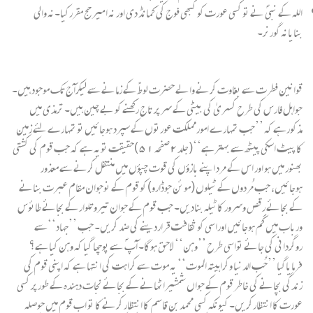
اللہ کے نبیؐ نے تو کسی عورت کو کبھی فوج کی کمانڈ دی اور نہ امیر حج مقررکیا۔نہ والی
بنایانہ گورنر۔
قوانین فطرت سے بغاوت کرنے والے حضرت لوطؑ کے زمانے سے لیکرآج تک موجود ہیں۔
جواہل فارس کی طرح کسریٰ کی بیٹی کے سرپر تاج رکھنے کو بے چین ہیں۔ ترمذی میں
مذکورہے کہ ’’جب تمہارے امورمملکت عورتوں کے سپرد ہوجائیں تو تمہارے لئے زمین
کا پیٹ اسکی پیٹھ سے بہترہے‘‘(جلد۲صفحہ ۵۱)حقیقت تویہ ہے کہ جب قوم کی کشتی
بھنور میں ہو اور اس کے مرد اپنے بازؤں کی قوت چپؤں میں منتقل کرنے سے معذور
ہوجائیں، جب مُردوں کے ٹیلوں (موئن جوڈارو) کو قوم کے نوجوان مقام عبرت بنانے
کے بجائے رقص وسرور کاٹیلہ بنادیں۔ جب قوم کے جوان تیروتلوار کے بجائے طائوس
ورباب میں گم ہوجائیں اوراسی کو ثقافت قراردینے کی ضد کریں۔ جب ’’جہاد‘‘سے
روگردانی کی جائے تواسی طرح ’’وہن‘‘ لاحق ہوگا۔ آپ ؐ سے پوچھا گیا کہ وہن کیا ہے؟
فرمایاگیا ’’حُب الدنیا وکراہیتہ الموت‘‘ یہ موت سے کراہت کی انتہا ہے کہ اپنی قوم کی
زندگی بچانے کی خاطر قوم کے جواں شمشیراٹھانے کے بجائے نجات دہندہ کے طورپر کسی
عورت کا انتظارکریں۔ کیونکہ کسی محمدبن قاسم کا انتظار کرنے کا تو اب قوم میں حوصلہ