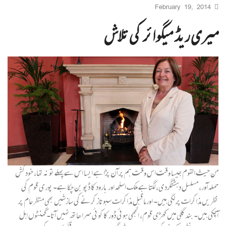
February 19, 2014
میری ریڈ میگوائر کی تلاش
من حیث القوم جیسا وقت اس وقت ہم پر آن پڑا ہے ایسا اس سے پہلے تو نہ تھا، خودکش
حملہ آور، مسلسل دہشتگردی، لگتا ہے ملک اسلحہ اور بارود کا ڈپو بن چکا ہے۔ پوری قوم کی
نظریں مذاکرات پر لگی ہیں۔ اور ماقبل مذاکرات سبوتاز کرنے کی سازشیں بھی منظرعام پر
آچکی ہیں۔ بندگلی میں کھڑی قوم، الجھی ہوئی ڈور کا کوئی سرا ھاتھ نہیں آتا۔گھنٹوں اہل