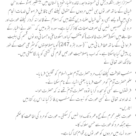
مسزازابیلا، بنگلہ دیش کی حسینہ واجد، خالدہ ضیاء خود پاکستان میں بینظیربھٹو نے روشن
خیالی کے ساتھ عورتوں ہی نہیں مردوں کے حقوق کیلئے بھی ناقابلِ فراموش خدمات انجام
دی ہیں! ویسے بھی روشن خیال علماء دین کہتے ہیں کہ اسلام نے قائدانہ کردار کیلئے عورت اور
مرد کی تحصیص نہیں کی صرف صفات کا ذکرکیا ہے۔ سورہ بقرہ میں کہ’’اللہ نے اغیار کے
مقابلے میں اسکو(حضرت طالوت)کو منتخب کیا اوراسکو دماغی وجسمانی دونوں قسم کی اہلیت
فراوانی کے ساتھ عطا فرمائی ہیں‘‘(سورہ بقرہ 247)گویا صلاحیتوں کوشرعی حجت کے طور
پر پیش کیا جاسکتا ہے ۔کہ اب باصلاحیت عورتیں قوم کی کشتی کو پارلگاسکتی ہیں۔
حالانکہ اللہ تعالیٰ نے
منصب خلافت کیلئے ایک مرد حضرت آدم علیہ السلام کو تخلیق فرمایا۔
علم حضرت آدم ؑ کو مر حمت فرمایا یعنی اشیاء کے نام سکھائے۔
فرشتوں سے کسی کوسجدہ کرایاتو وہ حضرت آدمؑ تھے نہ کہ حضرت حوا۔
نہ خداوند تعالیٰ نے کسی عورت کونبوت کے منصب پر فائز کیا نہ اس پرکتابیں
اتاریں۔
عورت بغیرمحرم کے حج وعمرہ تک ادا نہیں کرسکتی ۔عورت کو مرد کی اطاعت کاحکم
ہے جبکہ مردکوعورت سے حسن سلوک کا۔
سورہ نساء میں مردوں کو عورتوں پرقوام کہا گیاہے۔