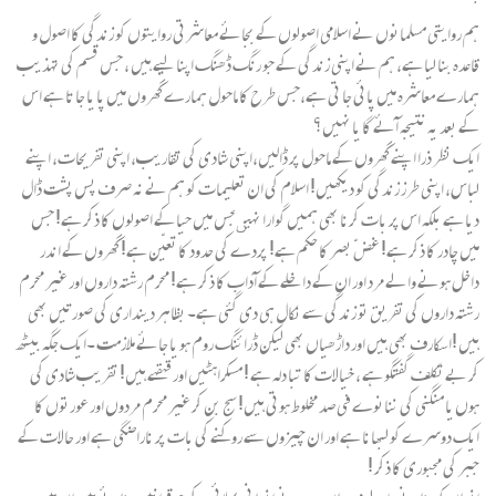
ہم روایتی مسلمانوں نے اسلامی اصولوں کے بجائے معاشرتی روایتوں کو زندگی کا اصول و
قاعدہ بنا لیا ہے، ہم نے اپنی زندگی کے جو رنگ ڈھنگ اپنا لیے ہیں ، جس قسم کی تہذیب
ہمارے معاشرہ میں پائی جا تی ہے،جس طرح کا ماحول ہمارے گھروں میں پا یا جا تا ہے اس
کے بعد یہ نتیجہ آئے گا یا نہیں؟
ایک نظر ذرا اپنے گھروں کے ماحول پر ڈالیں،اپنی شادی کی تقاریب، اپنی تفریحات، اپنے
لباس، اپنی طرز زندگی کو دیکھیں! اسلام کی ان تعلیمات کو ہم نے نہ صرف پس پشت ڈال
دیا ہے بلکہ اس پر بات کرنا بھی ہمیں گوارا نہیںجس میں حیا کے اصولوں کا ذکر ہے! جس
میں چادر کا ذکر ہے! غضّ بصر کا حکم ہے! پردے کی حدود کا تعیّن ہے! گھروں کے اندر
داخل ہونے والے مرد اور ان کے داخلے کے آداب کا ذکر ہے! محرم رشتہ داروں اور غیر محرم
رشتہ داروں کی تفریق تو زندگی سے نکال ہی دی گئی ہے۔ بظاہر دینداری کی صورتیں بھی
ہیں !اسکارف بھی ہیں اور داڑھیاں بھی لیکن ڈرائنگ روم ہو یا جائے ملازمت ۔ایک جگہ بیٹھ
کر بے تکلف گفتگو ہے ، خیالات کا تبا دلہ ہے ! مسکراہٹیں اور قہقہے ہیں! تقریب شادی کی
ہوں یا منگنی کی ننانوے فی صد مخلوط ہوتی ہیں! سج بن کر غیر محرم مردوں اور عورتوں کا
ایک دوسرے کو لبھانا ہے اور ان چیزوں سے روکنے کی بات پر ناراضگی ہے اور حالات کے
جبر کی مجبوری کا ذکر !