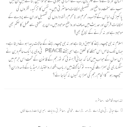
انسان کوبنا نے والے مہربان رب نے انسا نی بھلائی کے جوقوانین بنائے ہیں ان میں
سب سے سخت، واضح اور تفصیلی احکامات معاشرتی ہیں ۔نفس کا تز کیہ، نظروں کی
پاکیزگی، لباس کے آداب، محرم اور نا محرم رشتہ داروں کی تفصیل اور ان سے پردے کے
احکا ما ت قرآن اور حدیث میں صاف اور واضح موجود ہیں۔ ان پر سختی سے عمل کا حکم بھی
موجود ہے اور نہ کرنے کے نتائج بھی!
اسلام نہ ہی چپ رہنے کا سبق دیتا ہے اور نہ ہی چپ رہنے کے حالات پیدا ہونے دیتا ہے۔
جہاں تک خاص اس مسئلے کا تعلق ہے اسی ہفتے PEACE ٹی وی پر ایک عالم دین نے
اس سوال کے جواب میں کہا کہ بھائی! بہنوئی کو تو رجم کے قانون کے تحت اس جرم میں
سنگساری کی سزا ملے گی۔۔۔ تو کیا کہتے ہیں ارباب اقتدار و اختیار ار میڈیا کے ذمہ داران؟
“چپ رہو” کا انجام رجم کی سزا پر کیوں نہ کیا جائے؟
تہذیب و ثقافت
,
معاشرہ
بے حیائی
,
ٹی وی ڈرامے
,
ڈرامہ
,
ڈرامے
,
فحاشی
,
معاشرتی روایات
,
میری ذات ذرہ بے نشاں