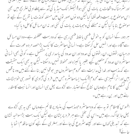
رہے ہیں۔ یہ آج پہلی بار نہیں ہے کہ قریبی رشتوں کے درمیان ہونے والے غیر اخلاقی
اور شرمناک واقعات پر بات کی گئی ہو! الیکٹرانک میڈیا کی آمد سے پہلے ادبی لٹریچر میں بھی
اس موضوع پر بہت دفعہ لکھا گیا لیکن دونوں صورتوں میں مسئلہ کو لذت یا تفریح کے لیے تو
موضوع بنایا گیا لیکن نہ مسئلے کی وجوہات پر بات کی گئی اور نہ ان مسائل کاحل دیا گیا۔
ہر دور کے انسان کو یہ خوش فہمی یا غلط فہمی رہی ہے کہ وہ بہت عقلمند ہے ۔وہ ان مسائل
سے آگا ہ ہے اور انہیں حل کرسکتا ہے۔انسانی معاشرت کا ایک بڑا حصہ مرد و عورت کے
درمیان رشتوں، ان رشتوں کی حدود اور ان حدود کی پاسداری پر مشتمل ہے ۔کوئی بھی انسانی
معاشرہ ان حدود کو متعین کیے بغیر پاکیزہ اور محفوظ نہیں رہ سکتا ۔لیکن یہ بھی ایک حقیقت
ہے کہ مذہب اور خدائی ہدایت سے محروم معاشروں میںجوقوانین بنائے گئے ہیں وہ ناقص
ہیں اور اثر انگیزی سے محروم!ایک ایسا معاشرہ جس میں فرد کی آزادی کا تصور ہی خواہشات
کی تسکین کا نام ہے وہاں نتائج کے اعتبار سے کڑوے پھل ہی انسان اور انسانیت کا مقدر
بنے ہیں اور بن رہے ہیں۔
افسوس کا مقام تو یہ ہے کہ وہ معاشرہ جو مذہب کی بنیاد پر قائم ہے وہاں بھی یہ ہی کڑوے
پھل جا بجا اگ رہے ہیں۔اس کی تلخی سے ہر فرد پریشان ہے لیکن ایک بہت بڑا سوالیہ نشان
ہے کہ تبدیلی کہاں سے اور کیسے شروع کی جائے اور بہتری کے لیے کون سا قدم اٹھا یا
جائے!