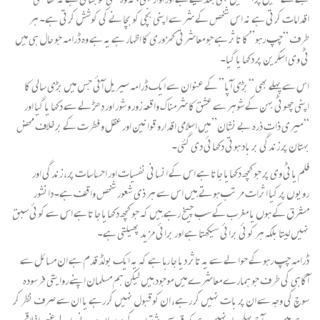
اقدامات کرتی ہے نہ اس شخص کے شر سے اپنی بچّی کو بچانے کی کوشش کرتی ہے۔ ہر
طرف “چپ رہو” کا تاثر ہے جو معاشرتی کمزوری کا اظہار ہے یہ ہے وہ ڈرامہ جو حال ہی میں
ٹی وی اسکرین پر دکھا یا گیا۔
اس سے پہلے بھی “بڑی آپا” کے عنوان سے ایک ڈرامہ سیریل آئی جس میں بڑی سالی کا
اپنی چھوٹی بہن کے شوہر سے عشق کا شرمناک واقعہ زور و شور اور دھڑلے سے دکھا یا گیا اور
“میری ذات ذرہ بے نشان” میں اسلامی اقدارو قوانین اور عقل و فطرت کے برخلاف محض
بہتان پر زندگی بر باد ہوتی دکھائی دی گئی۔
فلم یاٹی وی پر جو کچھ دکھایا جاتا ہے اس کے انسانی نفسیات اور احساسات پر، زندگی اور
رویوں پر کیا اثرات مرتب ہوتے ہیں اس سے ہر ذی شعور شخص واقف ہے۔دانشور
مشرق کے ہوں یا مغرب کے سب چیخ رہے ہیں کہ جو کچھ دکھایا جا تا ہے اس سے کوئی سبق
نہیں لیتا بلکہ ہر کوئی برائی سیکھتا ہے اور برائی مزید پھیلتی ہے۔
ڈرامہ چپ رہو کے حوالے سے یہ تاثر دیا جا رہا ہے کہ یہ ایک بولڈ قدم ہے ان مسائل سے
آگاہی کی طرف جو ہمارے معاشرے میں موجود ہیں لیکن ہم مسلمان اپنے روایتی فرسودہ
سوچ کی وجہ سے ان پر بات نہیں کر رہے، ان کوقبول نہیں کر رہے یا ان سے صرف نظر کر