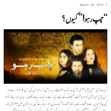
March 26, 2015
“چپ رہو!” کیوں؟
ایک ڈری سہمی چڑیا جیسی لڑکی اورایک خبیث، بد باطن مرد جو اس کی بہن کا شوہر ہے اور
اس چڑیا سی لڑکی کو ہر وقت جھپٹنے کے لیے تیار ہے۔ ایک بے وقوف بیوی جو اپنے شوہر
کی چالاکیوں سے واقف ہے یا نا واقف؟ ایک ماں جو نہ جانے کن اندیشوں میں مبتلا چڑیا اور
بلے کے کھیل پر آ نکھیں بھی بند کیے ہے اور آواز بھی! نہ وہ کسی کو بتاتی ہے نہ حفاظتی