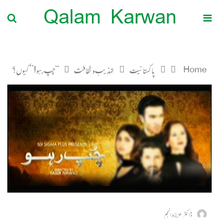
Qalam Karwan
Home
پاکستانیت
تہذیب و ثقافت
“چپ رہو!” کیوں؟
ڈاکٹر عزیزہ انجم