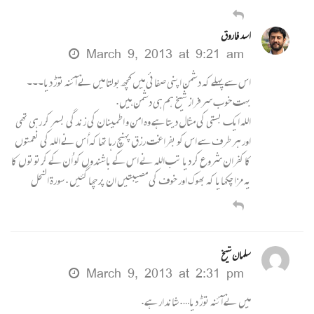
اسد فاروق
March 9, 2013 at 9:21 am
اس سے پہلے کہ دشمن اپنی صفائی میں کچھ بولتا میں نے آئنہ توڑ دیا۔۔۔
بہت خوب سرفراز شیخ ہم ہی دشمن ہیں.
اللہ ایک بستی کی مثال دیتا ہے وہ امن و اطمینان کی زندگی بسر کر رہی تھی
اور ہر طرف سے اس کو بفراغت رزق پہنچ رہا تھا کہ اُس نے اللہ کی نعمتوں
کا کفران شروع کر دیا تب اللہ نے اس کے باشندوں کو اُن کے کرتوتوں کا
یہ مزا چکھایا کہ بھوک اور خوف کی مصیبتیں ان پر چھا گئیں . سورة النحل
سلمان شیخ
March 9, 2013 at 2:31 pm
میں نے آئنہ توڑ دیا…. شاندار ہے.