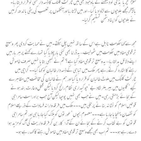
لنگڑا‘چریا‘ہڈی کو دیکھنے کے باوجود بھی میں ٹارگٹ کلنک کا ذمہ دار کسی کو قرار دیتا رہا۔
بالآخر مجھے بلوچوں سے لڑوا دیا گیا… اور میں لڑتا رہا اور آنکھوں پر تعصب کی پٹی باندھ کر میں
نے بلوچوں کو اپنا دشمن تسلیم کرلیا۔
مجھ سے کہا حکومت نااہل ہے اس کے ساتھ نہیں چل سکتے۔ میں نے حمایت کردی پھر وسیع
تر قومی مفاد میں حکومت میں شمولیت…یہ ڈراما بھی کئی بار چلایا گیا تمہارے کہنے پر ہر بار میں
اپنے دلائل بدلتا رہا… یہ وسیع تر قومی مفاد کیا ہے؟ تم نے کبھی بتایا نہیں صرف خاموش
رہنے کا اشارہ کرتے رہے پھر ملک میں تباہی کے ذمہ دار طالبان کو کہا گیا۔۔ کراچی میں
ٹارگٹ کلنگ میں ملوث طالبان کو قرار دیا گیا اور ہم نے طالبان کی مخالفت میں مظاہرے
کیے‘ گلیوں میں بیریئر لگادیے‘ چوکیداری نظام رائج کردیا لیکن قتل و غارت بند ہونے
کے بجائے بڑھتی رہی۔ میں نے جب بھی نہیں پوچھا لیکن آج جب براہ راست سامراجی
قوتیں اسلام کو نشانہ بنانے پر تلی ہیں۔۔۔ ملک میں فرقہ وارانہ فسادات کے ذریعے اسلام
کو نقصان پہنچایا جارہا ہے۔۔۔ معصوم بچوں‘ عورتوں کو ہلاک کیا جارہا ہی اور تم سامراجی
قوتوں کو بے نقاب کرنے کے بجائے ان کے آلۂ کار بن کر فرقہ واریت کی آگ کو مزید ہوا
دے رہے ہو۔۔۔ تم اب بھی مجھے وسیع تر قومی مفاد میں خاموش رہنے کا کہہ رہے ہو۔