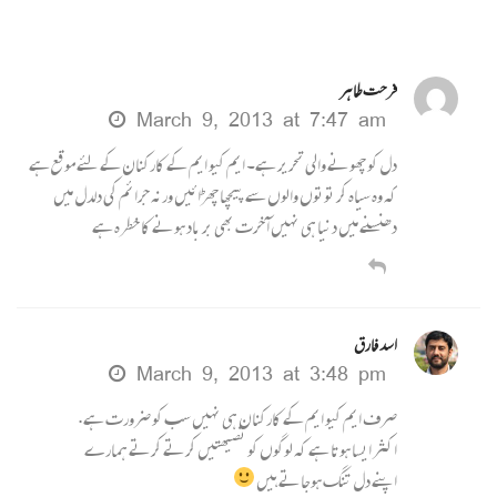
فرحت طاہر
March 9, 2013 at 7:47 am
دل کو چھونے والی تحریر ہے۔ ایم کیو ایم کے کارکنان کے لئے موقع ہے
کہ وہ سیاہ کر توتوں والوں سے پیچھا چھڑائیں ورنہ جرائم کی دلدل میں
دھنسنے میں دنیا ہی نہیں آ خرت بھی بر باد ہونے کا خطرہ ہے
اسد فارق
March 9, 2013 at 3:48 pm
صرف ایم کیو ایم کے کارکنان ہی نہیں سب کو ضرورت ہے.
اکثر ایسا ہوتا ہے کہ لوگوں کو نصیھتیں کرتے کرتے ہمارے
اپنے دل تنگ ہوجاتے ہیں