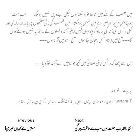
میں تعصب کے نشے میں اندھا تو ہوسکتا ہوں لیکن بے دین نہیں ہوسکتا۔۔۔ اب بہت
ہوچکا میں مزید اندھیرے میں نہیں رہ سکتا… میں تعصب کی پٹی آنکھوں پر باندھ کر اپنی اور
کئی لوگوں کی زندگی برباد کرچکا ہوں لیکن اپنی آئندہ نسلوں کے ساتھ یہ نہیں ہونے دوں
گا۔۔۔آج میں اپنا دشمن پہچان چکا ہوں… آج سے میں آزاد ہوں۔۔۔
اس سے پہلے کہ دشمن اپنی صفائی میں کچھ بولتا میں نے آئنہ توڑ دیا۔۔۔
سیاسیات
,
شہر قائد
Karachi
,
بلوچ
,
بھتہ خوری
,
پٹھان
,
پنجابی
,
ٹارگٹ کلنگ
,
سندھی
,
کراچی میں بدامنی
,
مہاجر
Previous
Next
انشاء اللہ اب جنت میں سب سے ملاقت ہوگی
منزل ہے کہا ں تیری!