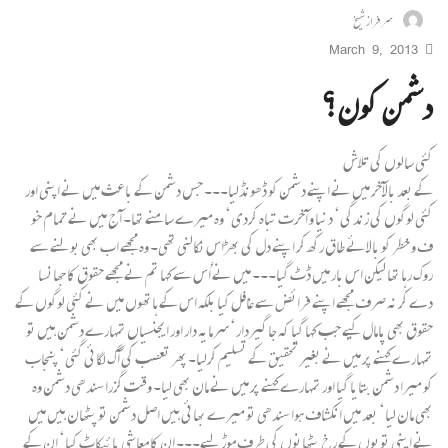
سرفراز شیخ
March 9, 2013
دشمن کون؟
کئی سالوں کی تلاش
کے بعد بالآخر میں نے اپنے دشمن کو ڈھونڈلیا۔۔۔ جس دشمن کے باعث میں نے اپنی اور
کئی لوگوں کی زندگی‘ دنیا و آخرت تباہ کردی‘ وہ میرے سامنے تھا۔ آج میں نے تمام خو
ف و خطر کو بالائے طاق رکھ کر اپنے دل کی بھڑاس نکالنی تھی۔ وہ مجھے اب بھی بولنے سے
روک رہا تھا لیکن اس بار میں ڈٹ گیا۔۔۔ میں نے اُس سے کہا تم نے مجھے حقوق کا جھانسا
دے کر نہ صرف مجھے اپنے فرائض سے غافل کیا بلکہ اس کے ہاتھوں میں نے کئی لوگوں کے
حقوق بھی پامال کیے جب کہا گیا کہ جاگیردار‘ سرمایہ دار اور ایجنسیاں تمہارے دشمن ہیں تو
تمہارے کہنے پر میں نے بغیر تحقیق کے تسلیم کرلیا۔ پھر تعصب کی آگ لگائی گئی‘ پنجاب
کو میرا دشمن بتایا گیا اور تمہارے کہنے پر میں نے مان بھی لیا۔ وقت گزرا سندھی دشمن وہ
بھی مان لیا‘ بعد میں انکشاف ہوا سندھی تو میرے بھائی ہیں اصل دشمن تو پٹھان ہیں میں
نے اپنی توپوں کے رخ پٹھانوں کی طرف موڑ لیے۔۔۔ ان کا معاشی بائیکاٹ کیا‘ ان کے