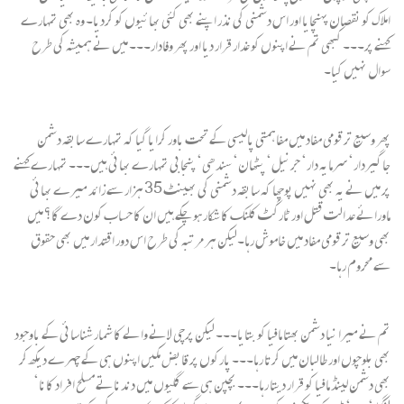
املاک کو نقصان پہنچایا اور اس دشمنی کی نذر اپنے بھی کئی بھائیوں کو کردیا۔ وہ بھی تمہارے
کہنے پر۔۔۔ کبھی تم نے اپنوں کو غدار قرار دیا اور پھر وفادار۔۔۔ میں نے ہمیشہ کی طرح
سوال نہیں کیا۔
پھر وسیع تر قومی مفاد میں مفاہمتی پالیسی کے تحت باور کرایا گیا کہ تمہارے سابقہ دشمن
جاگیردار‘ سرمایہ دار‘ جرنیل‘ پٹھان‘ سندھی‘ پنجابی تمہارے بھائی ہیں۔۔۔ تمہارے کہنے
پر میں نے یہ بھی نہیں پوچھا کہ سابقہ دشمنی کی بھینٹ 35 ہزار سے زائد میرے بھائی
ماورائے عدالت قتل اور ٹارگٹ کلنک کا شکار ہوچکے ہیں ان کا حساب کون دے گا؟ میں
بھی وسیع تر قومی مفاد میں خاموش رہا۔لیکن ہر مرتبہ کی طرح اس دور اقتدار میں بھی حقوق
سے محروم رہا۔
تم نے میرا نیا دشمن بھتا مافیا کو بتایا۔۔۔ لیکن پرچی لانے والے کا شمار شناسائی کے باوجود
بھی بلوچوں اور طالبان میں کرتا رہا۔۔۔ پارکوں پر قابض مکیں اپنوں ہی کے چہرے دیکھ کر
بھی دشمن لینڈ مافیا کو قرار دیتا رہا۔۔۔ بچپن ہی سے گلیوں میں دندناتے مسلح افراد کانا‘