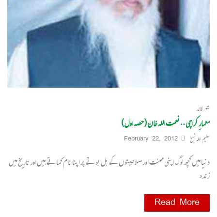
شہر قائد
معمارِ کراچی ..نعمت اللہ خان (حصہ اول)
سلیم اللہ شیخ
February 22, 2012
دنیا میں کچھ لوگ اپنی محنت اور صلاحیتوں کے بل بوتے پر اپنا نام کماتے ہیں اور تاریخ میں
زندہ
Read More