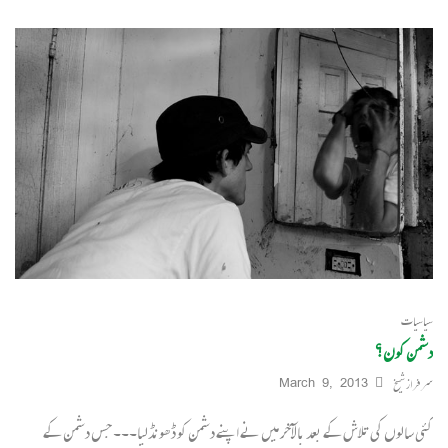
سیاسیات
دشمن کون؟
سرفراز شیخ
March 9, 2013
کئی سالوں کی تلاش کے بعد بالآخر میں نے اپنے دشمن کو ڈھونڈلیا۔۔۔ جس دشمن کے