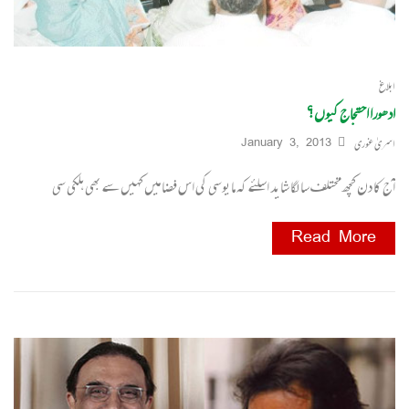
ابلاغ
ادھورا احتجاج کیوں؟
اسریٰ غوری
January 3, 2013
آج کا دن کچھ مختلف سا لگا شاید اسلئے کہ مایوسی کی اس فضا میں کہیں سے بھی ہلکی سی
Read More