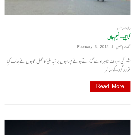
حالات حاضرہ
کراچی… نیم جاں
نگہت یاسمین
February 3, 2012
شہر کی معروف شاہراہ سے گذرتے ہوئے چوراہوں پر تبدیلی کا عمل نگاہوں نے جذب کیا
تو ارد گردکے مناظر
Read More