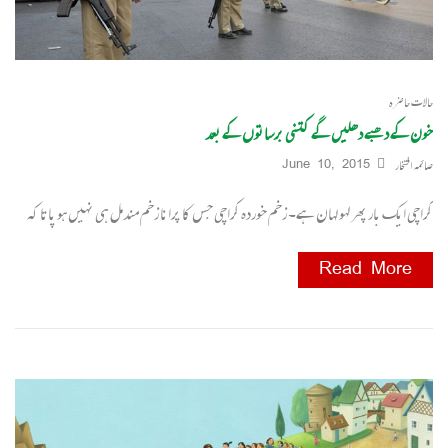
حالات حاضرہ
خون کے دھبے دھلیں گے کتنی برساتوں کے بعد
صائمہ افتخار
June 10, 2015
کراچی ایک بار پھر لہو لہان ہے۔ زخم خوردہ کراچی جس کا پرانا زخم مندمل ہی نہیں ہو پاتا کہ
Read More