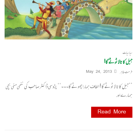
سیاسیات
جیل کا تالا ٹوٹے گا!
فرحت طاہر
May 24, 2013
’’جیل کا تا لا ٹوٹے گا ! الطاف ہمارا چھوٹے گا۔۔۔‘‘ پڑوسی ڈاکٹر صاحب کی ننھی منی بچی
ہمارے اور
Read More