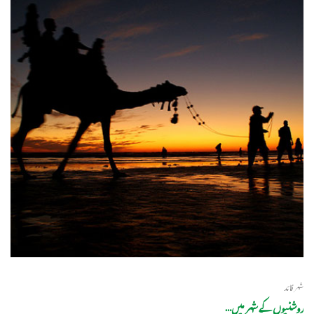
شہر قائد
روشنیوں کے شہر میں…