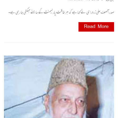
صدر آصف علی زردرا ی نے کہا ہے کہ ہر طاقت پارلیمنٹ کے سامنے جھکتی جا رہی ہے۔
Read More