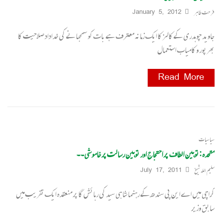
فرحت طاہر
January 5, 2012
جاوید چوہدری کے کالمز کا ایک زمانہ معترف ہے بات کو سمجھانے کی خداداد صلاحیت کا
بھرپور و کامیاب استعمال
Read More
سیاسیات
متحدہ :توہین الطاف پر احتجاج اور توہین رسالت پر خاموشی۔۔
سلیم اللہ شیخ
July 17, 2011
کراچی میں اے این پی سندھ کے رہنما شاہی سید کی رہائش گا پر منعقدہ ایک تقریب میں
سابق وزیر