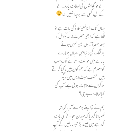
نے تو بگواشوں کی اوقات یاد دلانے
کے لیے کسی سے پوچھا نہیں تھا
جہاں تک شناختی کارڈ کی بات ہے تو
لگتا ہے کہ ابھی حضرت خامہ بگوش کو
جمعہ جمعہ آٹھ دن بھی نہیں ہوئے
بلاگنگ کی دنیا میں. میاں ہمارے
بارے میں تو الف سے ے تک سب
کو معلوم ہے کہ ہم کون ہیں، کیا کرتے
ہیں. مختلف میٹ اپس میں دیگر
بلاگران سے ملاقات ہوتی ہے. آپ کی
کیا اوقات ہے جی؟
ہم نے تو اپنے نام سے آپ کو اتنا
کھسیانا کردیا کہ میدان سجانے کی بات
کررہے ہیں جیسے بڑا تیر مارلیں گے آپ