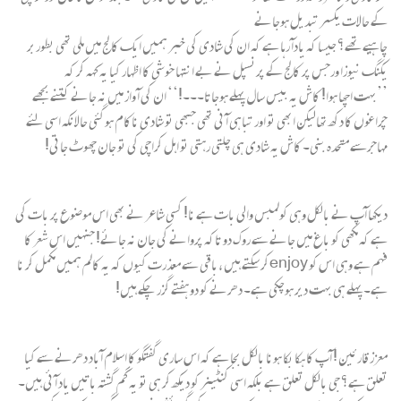
کے حالات یکسر تبدیل ہوجانے
چاہیے تھے؟ جیسا کہ یادآ رہا ہے کہ ان کی شادی کی خبر ہمیں ایک کالج میں ملی تھی بطوربر
یکنگ نیوزا ورجس پر کالج کے پرنسپل نے بے انتہا خوشی کا اظہار کیا یہ کہہ کر کہ
’’بہت اچھا ہوا! کاش یہ بیس سال پہلے ہوجاتا۔۔۔!‘‘ ان کی آ واز میں نہ جانے کتنے بجھے
چراغوں کا دکھ تھالیکن ابھی تو اور تباہی آ نی تھی جبھی تو شادی ناکام ہوگئی حالانکہ اسی لئے
مہاجرسے متحدہ بنی۔ کاش یہ شادی ہی چلتی رہتی تو اہل کراچی کی تو جان چھوٹ جاتی!
دیکھا آپ نے بالکل وہی کولمبس والی بات ہے نا! کسی شاعر نے بھی اس موضوع پر بات کی
ہے کہ مکھی کو باغ میں جانے سے روک دو تاکہ پروانے کی جان نہ جائے! جنہیں اس شعر کا
فہم ہے وہی اس کو enjoyکر سکتے ہیں ،باقی سے معذرت کیوں کہ یہ کالم ہمیں مکمل کر نا
ہے۔ پہلے ہی بہت دیر ہوچکی ہے۔ دھرنے کو دو ہفتے گزر چکے ہیں!
معزز قارئین ! آپ کا ہکا بکا ہونا بالکل بجا ہے کہ اس ساری گفتگو کا اسلام آباد دھرنے سے کیا
تعلق ہے؟ جی بالکل تعلق ہے بلکہ اسی کنٹینر کو دیکھ کر ہی تو یہ گم گشتہ باتیں یاد آ ئی ہیں۔