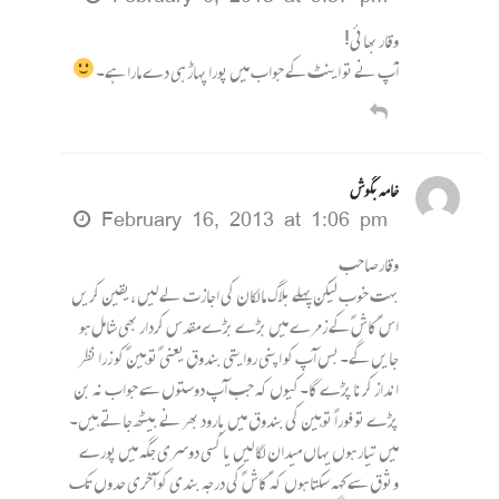
وقار بھائی!
آپ نے تو اینٹ کے جواب میں پورا پہاڑ ہی دے مارا ہے۔
خامہ بگوش
February 16, 2013 at 1:06 pm
وقار صاحب
بہت خوب لیکن پہلے بلاگ مالکان کی اجازت لے لیں ،یقین کریں
اس ًکاشً کے زمرے میں بڑے بڑے مقدس کردار بھی شامل ہو
جایں گے۔بس آپ کو اپنی روایتی بندوق یعنی ًتوہینً کو زرا نظر
انداز کرنا پڑے گا۔کیوں کہ جب آپ دوستوں سے جواب نہ بن
پڑے تو فوراً توہین کی بندوق میں بارود بھرنے بیٹھ جاتے ہیں۔
میں تیار ہوں یہاں میدان لگا لیں یا کسی دوسری جگہ میں پورے
وثوق سے کہہ سکتا ہوں کہ ًکاشً کی درجہ بندی کو آخری حدوں تک