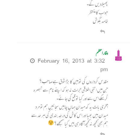
پھیلا دیں گے۔
جواب کا منتظر
خامہ بگوش
وقار اعظم
February 16, 2013 at 3:32
pm
مقدس کرداروں کی توہین کا بڑا شوق ہے صاحب؟
جن میں اتنی اخلاقی جرات نہ ہو کہ اپنے نام سے تبصرہ
کرسکے اس سے اور کیا توقع کی جائے۔
آخری بات یہ کہ میدان جہاں چاہیں سجائیں ہم تو مرد
میدان ہیں بھیا اور اس کاش کی درجہ بندی کی ہر حد سے
ہم بھی کچھ نہ کچھ آگاہ ہی ہیں کیا سمجھے؟