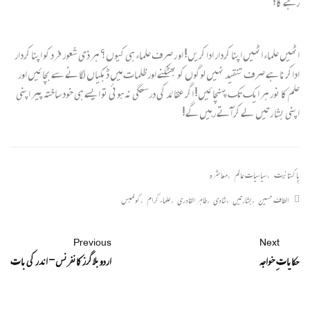
رہے گا!
اٹھیں علماء اٹھیں اپنا کردار ادا کریں! او ر صرف علماء ہی کیوں؟ ہر ذی شعور فرد کو اپنا کردار
اداکرنا ہے صرف تنقید نہیں لوگوں کو بھٹکنے اور ظلمات میں ڈبکیاں لگانے سے بچائیں اور
علم کا نور ہر ایک تک پہنچائیں! اگر عقائد کی درستگی نہ ہوئی تو ایسے ہی خود ساختہ پیر اپنی
اپنی بشا رتیں لے کر آتے رہیں گے!
پاکستانیت
,
سیاسیات عالم
,
معاشرہ
الطاف حسین
,
بشارتیں
,
شادی
,
طاہر القادری
,
علماء کرام
,
کولمبس
Previous
Next
حکایاتِ خواجہ
اردو بلاگرز کانفرنس - اندر کی بات