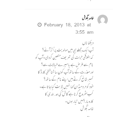
خامہ بگوش
February 18, 2013 at
3:55 am
دیکھا ناں
آپ ایک جملے ہی میں مولویت پر اُتر آئے؟
کہ اخلاقی جرات کی تعریف متعین کردی۔آپ کو
نام سے غرض ہے یا میرے خیالات سے؟
اور معذرت کے ساتھ آپ کون سا شناختی کارڈ کا
نمبر شائع کرتے ہیں اپنے نام کے ساتھ؟
خود کو مرد میڈان کہا نہیں ثابت کیا جاتا ہے۔
کب شروع کرنا ہے ًکاشً کی حد بندی کا
کاروبار؟ میں تیار ہوں۔
خامہ بگوش