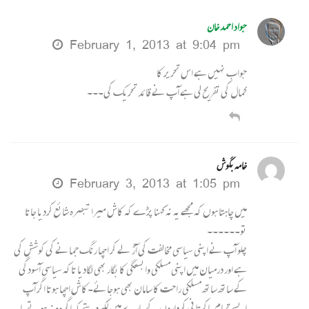
جواد احمد خان
February 1, 2013 at 9:04 pm
جواب نہیں ہے اس تحریر کا
کمال کی تفریح لی ہے آپ نے قائد تحریک کی۔۔۔
خامہ بگوش
February 3, 2013 at 1:05 pm
میں چاہتا ہوں کہ مجھے یہ نہ کہنا پڑے کہ کاش میرا تبصرہ شائع کردیا جاتا
تو۔۔۔۔۔۔
چلو آپ نے اپنی سیاسی مخالفت کی آڑ لے کر اچھا رنگ جمانے کی کوشش کی
ہے اور درمیان میں اپنی مسلکی وابستگی کا بگار بھی لگادیا تاکہ سیاسی آسودگی
کے ساتھ ساتھ مسلکی راحت کا سامان بھی ہوجائے۔کاش اچھا ہوتا اگر آپ
ایسے تمام پاکستانی کرداروں کے بارے میں لکھ دیتے کہ اگر وہ نہ ہوتے یا