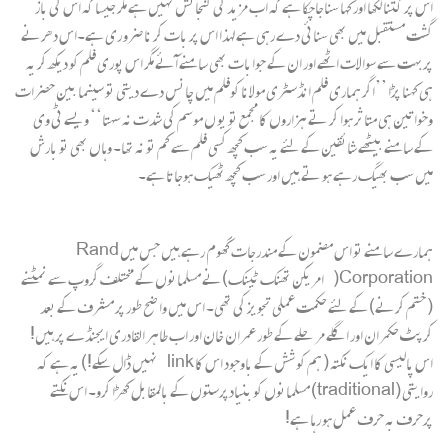
اس پر کتنا لکھا اور کہا سناجاچکا ہے کہ اب مزید کی گنجائش نہیں ہے مگر جیسا کہ اس کی باز
گشت مستقبل میں بھی سنائی دے رہی ہے لہذا اس پر بات کر نا ضرو ری ہے۔اس دھرنے
پربہت سے سوالات اٹھے اور ان کے جوابات بھی سامنے آئے مگر اس پوری فلم کو دیکھ کر یہ
ہی کہنا پڑا ’’اگر ہماری فلم انڈسٹری مولانا کوفلم میں چانس دے دیتی تو سینما بین حضرات
وخواتین ہی متاثر ہوا کر تے ہزاروں کا مجمع تو یو ں موسم کی شدت نہ سہتا‘‘ ویسے ٹی وی
کے سامنے بیٹھے شائقین کے لئے یہ سب کچھ کسی فلم سے کم تو نہ تھا۔ وہاں بھی تو بارش
میں سب بھیگ رہے ہو تے ہیں اور سب کچھ ٹھیک ہوجاتا ہے۔
ہمارے سامنے تو اس مضمون کے مندرجات گھوم رہے ہیں جس میں Rand
Corporation( امریکن تھنک ٹینک)نے مسلمانوں کے مختلف گروپ سے نمٹنے
( ختم کرنے) کے لئے حکمت عملی تجویز کی تھی۔ اس میں وا ضح طور پر مشرف کے بعد
کرپٹ حکمران اور اگلے مر حلے کے طور عمران خان اور اب طاہر القادری ایجنڈے پر ہیں!
اس پالیسی کا ایک نکتہ ( ہم کو شش کے باوجود اس کا link نہیں ڈال سکے!) یہ ہے کہ
روایتی (traditional) مسلمانوں کو بنیادپرستوں کے بالمقابل کھڑا کرو۔ اس نکتے
پرحرف بہ حرف عمل ہو رہا ہے!