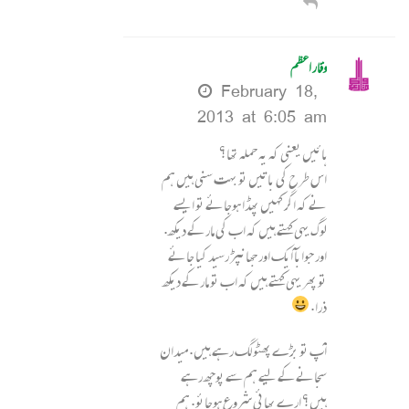
وقار اعظم
February 18,
2013 at 6:05 am
ہائیں یعنی کہ یہ حملہ تھا؟
اس طرح کی باتیں تو بہت سنی ہیں ہم
نے کہ اگر کہیں پھڈا ہوجائے تو ایسے
لوگ یہی کہتے ہیں کہ اب کی مار کے دیکھ.
اور جوابآ ایک اور جھانپڑ رسید کیا جائے
تو پھر یہی کہتے ہیں کہ اب تو مار کے دیکھ
ذرا.
آپ تو بڑے پھٹو لگ رہے ہیں. میدان
سجانے کے لیے ہم سے پوچھ رہے
ہیں؟ ارے بھائی شروع ہوجائو. ہم