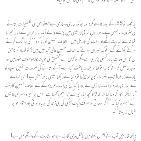
یہ قصہ تو 85ء کے بعد کا ہے مگر ہنوز چونکہ جاری و ساری ہے اسلئے اس کی تفصیلات بتانے
کی ضرورت نہیں ہے۔ ہوا یوں کہ بی فارمیسی میں پڑھنے والے ایک نو جوان کے اندر کچھ با
غیانہ سے خیالات اٹھے اور رات کی تاریکی میں’’الطاف حسین کو رہا کرو‘‘ کی چاکنگ کر تے
ہو ئے پکڑے گئے۔ لوگ حیران ہوئے کہ الطاف حسین حالی قید میں ہیں؟ تو طلباء کو ناحق
ان کا سن وفات یاد رکھنی پڑ رہی ہے۔مگر پولیس نے تحقیق کی تو پتہ چلا موصوف خود ہیں اور
توجہ حاصل کرنے کا یہ انوکھا طریقہ دریافت کیا ہے۔ آ گے بتانے کی ضرورت نہیں سب کو
یاد ہے ذرا ذرا! جب شہرت کا چاند چڑھا تو دنیا نے دیکھا کیسی نادر ہستی ہے! اسی حوالے
سے ہماری والدہ کو ایک خاتون نے بتایا کہ ان کی ایک عزیزہ کے لئے الطاف حسین کا رشتہ
آ یا تھا مگر انکار کر دیا گیا تھا کہ لڑکا کچھ لیڈری کے جرا ثیم رکھتا ہے۔ اس پر کسی دوسری خاتون
نے تبصرہ کیا کہ ’’اگر ہوجاتی تو صرف ایک لڑکی کی ہی زندگی بر باد ہو تی پورا شہر تو یر
غمال نہ بنتا‘‘۔
دیکھا قارئین آپ نے؟ اس جملے میں بالکل وہی کاٹ ہے جو بشارت کے واقعے میں ہے!