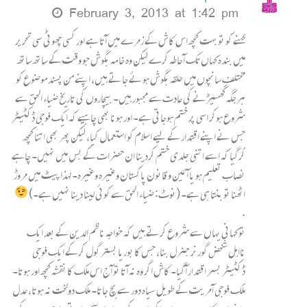
February 3, 2013 at 1:42 pm
کہنے کو تو بہت کچھ اس کاش کے زمرے میں آتا ہے اور کسی چھوٹی سی تحریر
میں بندہ کہاں تک آحاطہ کرے لیکن وہ خامہ بگوش جو وقت کے ساتھ ساتھ
مختلف سانچوں میں حلقہ بگوش ہوئے جاتے ہیں، اپنے من پسند موضوع کو
ہرجگہ گھسیڑنے کی عادت سے مجبور ہیں۔ بیچاروں کی تاریخ ضیاء الحق سے
شروع ہوکر اسی پر ختم ہوجاتی ہے۔ اور ہونا بھی چاہیے کہ ایک فوجی ڈکٹیٹر
جس نے اپنے اقتدار کے لیے اسلام کو استعمال کیا، لیکن پھر بھی اتنا کچھ
کرگیا کہ اسے اتنی جلدی ختم کردینا ان حضرات کے بس میں نہیں۔ چاہے
نصاب تعلیم ہو یا آئین و قانون پاکستان وغیرہ وغیرہ۔ لہذا پیٹ میں مروڑ
اٹھنا تو بنتا ہی ہے۔ (نوٹ: ضیاء الحق سے کوئی لینا دینا نہیں ہے۔)
.
تو کہانی یہاں سے شروع کرتے ہیں کہ خواجہ ناظم الدین کے بعد ایک
نااہل شخض گورنر جنرل بنا، جس کا بوریا بستر گول کرکے ایک فوجی
ڈکٹیٹر بسر اقتدار آگیا۔ کاش اگر وہ نہ آتا تو آج اس ملک کا نقشہ کچھ اور ہوتا۔
ملک فوجی آمریت کے طویل سیاہ دور سے بچ جاتا۔ ملک دولخت نہ ہوتا، عدل