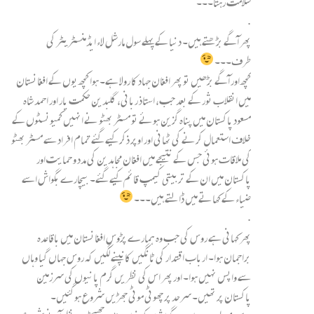
سلامت رہتا۔۔۔
.
پھر آگے بڑھتے ہیں۔ دنیا کے پہلے سول مارشل لاء ایڈمنسٹریٹر کی
طرف۔۔۔
کچھ اور آگے بڑھیں تو پھر افغان جہاد کا رولا ہے۔ ہوا کچھ یوں کے افغانستان
میں انقلاب ثور کے بعد جب، استاذ ربانی، گلبدین حکمت یار اور احمد شاہ
مسعود پاکستان میں پناہ گزین ہوئے تو مسٹر بھٹو نے انہیں کمیونسٹوں کے
خلاف استعمال کرنے کی ٹھانی اور اوپر ذکر کیے گئے تمام افراد سے مسٹر بھٹو
کی ملاقات ہوئی جس کے نتیجے میں افغان مجاہدین کی مدد و حمایت اور
پاکستان میں ان کے تربیتی کیمپ قائم کیے گئے۔ بیچارے بگواش اسے
ضیاء کے کھاتے میں ڈالتے ہیں۔۔۔
.
پھر کہانی ہے روس کی جب وہ ہمارے پڑوس افغانستان میں باقاعدہ
براجمان ہوا۔ ارباب اقتدار کی ٹانگیں کانپنے لگیں کہ روس جہاں گیا وہاں
سے واپس نہیں ہوا۔ اور پھر اس کی نظریں گرم پانیوں کی سرزمین
پاکستان پر تھیں۔ سرحد پر چھوٹی موٹی جھڑیں شروع ہوگئیں۔