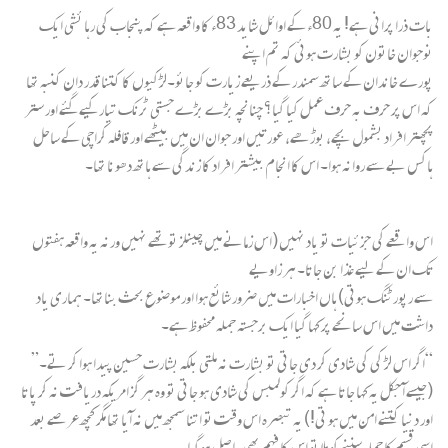
بات ذرا پرانی ہے! یہ 80ء کے اوائل شاید 83ء کا واقعہ ہے کہ پنجاب کی رہا ئشی ایک
نوجوان خاتون کو بشارت ہوئی کہ تم اپنے
پورے خاندان کے ساتھ سمندر کے ذریعے زیارت کو جائو۔لڑکیوں کا کتنا قدر دان کنبہ تھا
کہ اس پر حرف بہ حرف عمل کیا گیا؟ چنانچہ بڑے بڑے جستی ٹرنک تیار کیے گئے اور ستر
پچھتر افراد بشمول بچے، بوڑھے، عورتیں اور جوان ان میں بیٹھے اور قافلہ کراچی کے ساحل
ہاکس بے سے روانہ ہوا۔ اس کا انجام بیشتر افراد کا زندگی سے ہاتھ دھونا تھا۔
اس واقعے کی جزئیات تو یاد نہیں (اس زمانے میں چینلز تو تھے نہیں ورنہ یہ واقعہ ہفتوں
تک ان کے لیے غذا بن جاتا۔ ہر زاویے
سے رپورٹنگ ہوتی) ہاں اخبارات میں ضرور شائع ہوا اور موضوع بحث بناتھا۔ ہماری یاد
داشت میں اس سانحے پر کہا گیا ایک برجستہ جملہ محفوظ ہے۔
“اگر اس لڑ کی کی شادی کر دی جاتی تو بشارت نہ ملتی بلکہ بشارت حسین پیدا ہوا کر تے۔”
(جیسے آ جکل یہ کہا جاتا ہے کہ اگر کولمبس کی شادی ہو جاتی تو وہ ہر گز امریکہ دریافت نہ کر پاتا
اور دنیا کتنے امن میں ہو تی!) یہ تبصرہ اس وقت تو اتنا سمجھ میں نہ آیا تھا مگر کچھ عر صے بعد
اسی قسم کا جملہ سننے کو ملا تو اس کا فہم بھی حا صل ہوگیا۔