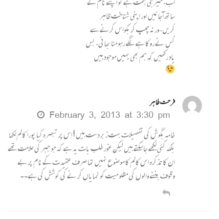
اب. خیر جی ہمت ہے تو اپنے نام کے
ساتھ آجائیں اور اپنی شناخت ظاہر
کریں. ورنہ چھپ کر بکواس کرنے سے
کس نے روکا ہے لگے رہو منا بھائی. بس
یاد رکھیں کہ ہم بھی یہیں موجود ہیں
فرحت طاہر
February 3, 2013 at 3:30 pm
خامہ بگوش کی تفصیلات بہت زبر دست ہیں ! اس پر تبصرہ کیا پورا کالم لکھا
بلکہ کئی لکھے جاسکتے ہیں لیکن غور طلب بات یہ ہے کہ جو جبر کی علامت تھے
ان کا تذکرہ اس کالم کا موضوع نہیں تھا صرف عقیدت کے نام پر بے
وقوف بننے والوں کی مظلو میت کو نمایاں کر نے کی کوشش کی ہے۔۔