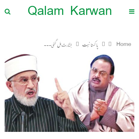
Qalam Karwan
Home
پاکستانیت
بشارت مل گئی۔۔۔