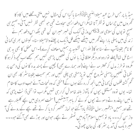
میڈیا پر جس طرح عید میلاد النبیﷺ منایا گیا اس کی مثال نہیں ملتی۔ محلے میں اکا دکا
گھروں میں چرا غاں تونظر آ تا تھا مگر اس دفعہ ایسی سجاوٹ تھی جو کبھی نظر نہیں آ ئی۔صبح ہی
صبح توپوں کی سلامی اور 63من وزنی کیک کی خبر حیران کن تھی بلکہ اس دفعہ ہم نے
زندگی میں پہلی باراپنے گھر میں بیٹھے بیٹھے فل ڈیک پر چلنے والا میلاد سنا۔گیتوں بھری کہانی
کا نام یقیناآپ نے سنا ہوگا( اﷲ اس تشبیہ پر ہمیں معاف کرے)۔ اس محفل کا بھی یہ ہی
اسٹائل تھا! پہلے تو اردو اور دیگر علاقائی زبا نوں کی نعتیں پڑ ھی گئیں ہم سمجھے اب کچھ ذکر ہوگا
مگر وہ تو طرزبدل کر محتر مہ نے اپنے (اور ہمارے بھی) بچپن کے پسندیدہ گانوں کی دھن پر
نغماتی نعتیں پڑھنی شروع کیں تو پڑ ھتی ہی چلی گئیں اور ہم سمیت یقینا شر کاء بھی ان
گم گشتہ فلموں کی کہانی میں الجھ کر رہ گئے ہوں گے! حتٰی کہ وہ لمحات آئے جب ادب کا مقا م
تھا۔ یوں تو وہ مستقل بچوں کو باآواز بلند خا موش کرا رہی تھیں مگر اب تو اتنی ڈا نٹ پڑی کہ
مائیں اپنے روتے دھوتے بچوں کو لے کر باہر آ بیٹھیں! سخت سردی میں بچے کلبلا رہے
تھے اور ہمیں پیغمبر رسول ﷺ یاد آ گئے جو نماز مختصر کر دیا کر تے تھے بچے کے رونے کی آ
واز سن کر۔۔۔یاد تو ہمیں اسلام آباد میں ٹھٹھر تے بچے ، جوان اور بو ڑھے بھی آ گئے جو۔۔۔
خیر دیگ کی آ مد پر شر کاء کی جان چھوٹی۔