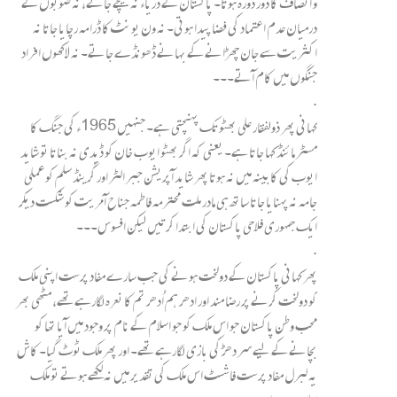
و انصاف کا دور دورہ ہوتا۔ پاکستان کے دریاء نہ بیچے جاتے، نہ صوبوں کے
درمیان عدم اعتماد کی فضا پیدا ہوتی۔ نہ ون یونٹ کا ڈرامہ رچایا جاتا نہ
اکثریت سے جان چھڑانے کے بہانے ڈھونڈے جاتے۔ نہ لاکھوں افراد
جنگوں میں کام آتے۔۔۔
.
کہانی پھر ذولفقار علی بھٹو تک پہنچتی ہے۔ جنہیں 1965ء کی جنگ کا
مسٹر مائنڈ کہا جاتا ہے۔ یعنی کہ اگر بھٹو ایوب خان کو ڈیدی نہ بناتا تو شاید
ایوب کی کابینہ میں نہ ہوتا پھر شاید آپریشن جبر الٹر اور گرینڈ سلم کو عملی
جامہ نہ پہنایا جاتا ساتھ ہی مادر ملت محترمہ فاطمہ جناح آمریت کو شکست دیکر
ایک جمہوری فلاحی پاکستان کی ابتدا کرتیں لیکن افسوس۔۔۔
.
پھر کہانی پاکستان کے دولخت ہونے کی جب سارے مفاد پرست اپنی ملک
کو دولخت کرنے پر رضا مند اور ادھر ہم اُدھر تم کا نعرہ لگارہے تھے، مٹھی بھر
محب وطن پاکستان جو اس ملک کو جو اسلام کے نام پر وجود میں آیا تھا کو
بچانے کے لیے سر دھڑ کی بازی لگارہے تھے۔ اور پھر ملک ٹوٹ گیا۔ کاش
یہ لبرل مفاد پرست فاشسٹ اس ملک کی تقدیر میں نہ لکھے ہوتے تو ملک