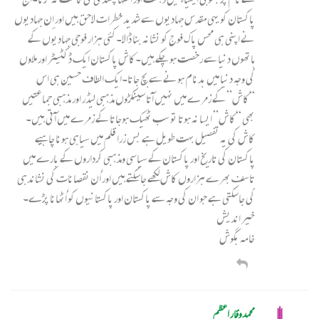
پاکستان کو یہی مقدس جہادیوں سے شدید خطرات لاحق ہیں اور اِن جہادیوں
نے اپنی ہی محس پاک فوج کو نشانہ بنا ڈالا۔کئی ہزار فوجی جہادیوں کے
ہاتھوں دنیا سے رخصت ہوچکے ہیں۔کاش پاکستان ایک ڈکٹیٹر اور ملاوں
کی وجہ دنیا میں بدنام ہونے سے بچ جاتا۔ایک الطاف حسین ہی اس
“کاش” کے زمرے میں نہیں آتا سینکڑوں مذہبی لیڈر اور مذہبی جماعتیں
بھی “کاش” ایسا نہ ہوتا تو سب ٹھیک ہوجاتا کے زمرے میں آتی ہیں۔
کاش کی یہ تفصیل بہت طویل ہے بس زرا قلم میں سیاہی ہونا چاہیے
پاکستان کی تاریخ اور پاکستان کے سیاسی ومذہبی کرداروں کے بارے میں
تاسف بھرے ہزاروں کاش لکھے جاسکتے ہیں اور اُن نقصانات کی نشاندہی
کی جاسکتی ہے جو ان کی وجہ سے پاکستان اور پاکستانیوں کو اُٹھانا پڑے۔
خیر اندیش
خامہ بگوش
محمد وقار اعظم