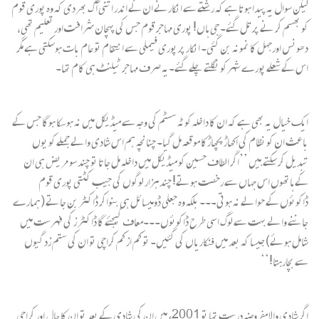
لیکن سوال یہ پیدا ہوتا ہے کہ رشتے سے انکارنے ان کے اندر اتنی آ گ بھردی کہ وہ پوری قوم
کو بھسم کر نے پر تل گئے۔ جی ہاں! پوری مہاجر قوم جس کی پہچان شرافت اور تعلیم تھی،
دھونس اورجہل کا نمونہ بن گئی۔ انکار پر پوری فیملی سے انتقام تو عام بات ہوسکتی ہے مگر
اس کے شعلے پورے شہرکو نگلتے چلے گئے۔یہ صرف مہاجر ٹیلنٹ ہی کام تھا۔
ایک خیال یہ بھی ہے کہ ان کا داخلہ کوٹہ سسٹم کی وجہ سے میڈیکل میں نہ ہوسکا ہوگا جس کے
باعث ان کو نظام کی اکھاڑ پچھاڑکا موقعہ مل گیا۔ چنانچہ ہم اس شادی والے جملے کو یوں
تبدیل کر سکتے ہیں ’’اگر الطاف حسین کو میڈیکل میں داخلہ مل جاتا تو چند سو مریض ہی ان
کے ہاتھوں اس جہاں سے رخصت ہوتے! چندہزار لوگوں کی جیب کٹتی پوری قوم
ڈاکوئوں کے حوالے نہ ہوتی۔۔۔ بلکہ وہ جعلی ڈومیسائل ہی بنواکر ڈاکٹر بن جاتے (ہمارے
جاننے والے بہت سے لوگ اسی طرح ڈاکوئوں۔۔۔معاف کیجئے گا ڈاکٹر ز کی فہرست میں
شامل ہوئے) جیسا کہ بعد میں فنکاریاں کی گئیں۔ تو کم از کم کراچی تو ان کی ستم زد گیوں
سے بچارہتا!‘‘
اگر شادی والا مفروضہ درست تھا تو 2001ء میں ان کی شادی کے بعد تو ان کا حال اور کراچی