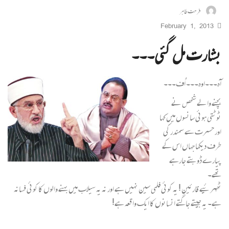
فرحت طاہر
February 1, 2013
بشارت مل گئی۔۔۔
آہ۔۔۔اوہ۔۔۔ اُف۔۔۔
بچنے والے شخص نے
ٹوٹتی ہوئی سانسوں میں کہا
اور حسرت سے سمندر کی
طرف دیکھا جہاں اس کے
پیارے ڈوبتے جارہے
تھے۔
ٹھہر ئیے قارئین ! یہ کوئی فلمی سین نہیں ہے اور نہ یہ سیلاب میں بہنے والوں کا کوئی فسانہ
ہے۔ یہ جیتے جاگتے انسانوں کا ایک واقعہ ہے!