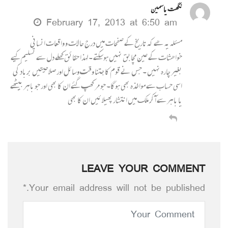
نگھت یاسمین
February 17, 2013 at 6:50 am
مسئلہ یہ ھے کہ تاریخ کے صفحات میں درج حالات و واقعات انسانی
خواھشات کے عین مچابق نہیں ہوسکتے ۔ لہذا حقائق کھلے دل سے تسلیم کیے
بغیر چارہ نہیں ۔ جس نے قوم کا جتنا وقت وسائل اور صلاحیتیں برباد کی
اسی حساب سے مواخذہ بھی ہوگا۔ جو مر کھپ گئے ان کا بھی اور جو باہر بیٹھے
یا باہر سے آ کر ملک میں انتشار پھیلا ئیں ان کا بھی
LEAVE YOUR COMMENT
Your email address will not be published.*