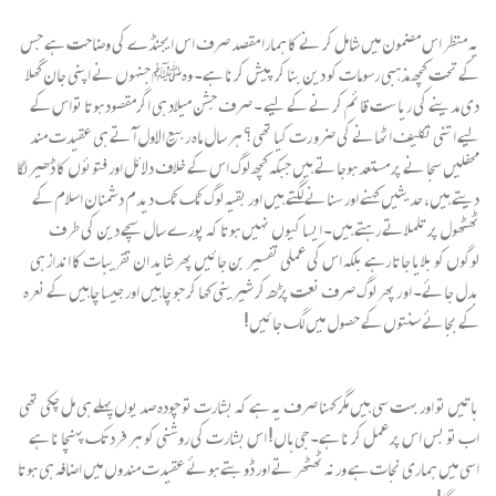
یہ منظر اس مضمون میں شامل کر نے کا ہمارا مقصد صرف اس ایجنڈے کی وضاحت ہے جس
کے تحت کچھ مذہبی رسومات کو دین بنا کر پیش کرنا ہے۔ وہﷺ جنہوں نے اپنی جان گھلا
دی مدینے کی ریا ست قائم کر نے کے لیے ۔ صرف جشن میلاد ہی اگرمقصود ہوتا تواس کے
لیے اتنی تکلیف اٹھانے کی ضرو رت کیا تھی؟ ہر سال ماہ ربیع الاول آ تے ہی عقیدت مند
محفلیں سجا نے پر مستعد ہوجاتے ہیں جبکہ کچھ لوگ اس کے خلاف دلائل اور فتوئوں کا ڈھیر لگا
دیتے ہیں، حدیثیں کہنے اور سنانے لگتے ہیں اور بقیہ لوگ ٹک ٹک دیدم دشمنان اسلام کے
ٹھٹھول پر تلملاتے رہتے ہیں۔ ایسا کیوں نہیں ہوتا کہ پورے سال سچے دین کی طرف
لوگوں کو بلایا جاتا رہے بلکہ اس کی عملی تفسیر بن جائیں پھر شاید ان تقریبات کا انداز ہی
بدل جائے۔ او ر پھر لوگ صرف نعت پڑھ کر شیرینی کھا کر جو چاہیں اور جیسا چاہیں کے نعرہ
کے بجائے سنتوں کے حصول میں لگ جائیں!
باتیں تو اور بہت سی ہیں مگر کہنا صرف یہ ہے کہ بشارت تو چودہ صد یوں پہلے ہی مل چکی تھی
اب تو بس اس پر عمل کر نا ہے۔ جی ہاں! اس بشارت کی روشنی کو ہر فرد تک پہنچا نا ہے
اسی میں ہماری نجات ہے ورنہ ٹھٹھر تے اور ڈو بتے ہوئے عقیدت مندوں میں اضافہ ہی ہوتا