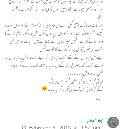
دوسری طرف ہمارے بگواشوں کو خواب میں چھیچڑے نظر آنے شروع
ہوگئے۔ یعنی بیچارے پشاور میں سرخ ڈولی اتارنے کے خواب دیکھنے
لگے۔
پھر بات جہاد تک پہنچ گئی۔ اب ان قادیانی برانڈ اسلام کے متوالوں کو جہاد
کیسے ہضم ہوسکتا ہے؟ اور تو اور ان بیچاروں کو آج کل جہاد کو بدنام کرنے کا
درد ستانے لگا ہے۔ لیکن خیر کہانی آگے بڑھاتے ہیں۔ بات ہورہی تھی
خواب کی سُرخ ڈولی پشاور اُتارنے کا خواب لیکن۔۔۔
ایسے میں مجاہدین نے انکے خواب چور چور کردیے۔ اے کاش یہ مجاہدین نہ
ہوتے تو اب تک سرخ ریچھ کے زیر سایہ یہ طبقہ خوب مزے کررہا ہوتا
لیکن اے کاش۔۔۔۔۔۔۔
کہانی کچھ لمبی ہوگئی لیکن ختم نہیں ہوئی۔
آگے کی کہانی بھی آئے گی فکر نہ کریں۔۔۔
جواد احمد خان
February 6, 2013 at 9:57 pm