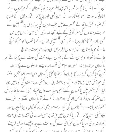
اُن کے ساتھ ایسا کچھ واقعہ یا اتفاق پہلے ہوجاتا تو پاکستان کے ہزاروں بے
گناہ لوگ موت سے ہمکنار ہونے سے وقتی طور پر بچ جاتے۔ مثال کے طور پر
اگر ضیا ء الحق ساٹھ کے عشرے میں جب اردن کی پہاڑیوں پر فلسطین کے
حریت پسندوں کی سرکوبی کے لیے تعینات کی گئی امن فورس میں ہی
کسی حادثے کا شکار ہوجاتے یا کسی فلسطینی فدائی کے ہاتھوں انجام کو پہنچ
جاتے تو پاکستان کے ہزاروں افراد اِن کی وجہ سے موت سے بچ
جاتے،لاتعداد نوجوان نشے کے ہاتھوں بے وقت کی موت سے بچ جاتے اور
پاکستان فرقہ وارانہ، نسلی اور علاقائی تعصبات جیسے عارضوں سے بچ جاتا۔
لیکن کیا کریں کرنا خدا کا ایسا ہوا کہ ضیاالحق پاکستان میں امیرالمومنین بننے
کی خواہش میں ایسا مبتلا ہوا کہ پورا خطہ ہی بے امنی اور دہشت کی گود میں چلا
گیا۔اگر ستتر میں پاکستان کے مذہبی سیاست دان ضیاء الحق کے ساتھ سازش
میں شریک ہوکر مارشل لاء کی راہ ہموار نہ کرتے تو پاکستان کتنے امراض سے
محفوظ ہوجاتا۔بے گناہوں کی ایک بہت بڑی تعداد کوڑوں ،پھانسیوں اور
جلاوطنی سے بچ جاتے۔پاکستان میں فرقہ پرستی اور لسانی تضادات کی فضاء
ہموار نہ ہوتی اور پاکستان سی آئی اے کی دولت سے جہاد جیسے اسلامی فریضے
کے نام پر جنوبی ایشیاء میں دہشت اور انتہا پسندی کی کاشت نہ کرتا۔آج