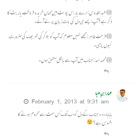
@عبدالقدوس: ارے یار اس پوسٹ میں کہاں خرید و فروخت یا ریٹ کا
ذکر ہے؟ آپ ایسے ہی دل کی بات زبان پر لے آئے۔
@فرحت طاہر: مجھے نہیں معلوم کہ آپ کو بلاگر کی تعریف کی ضرورت
کیوں پڑی۔
@محمد اسد: جناب میں آپ سے بالکل متفق ہوں۔
عمار ابنِ ضیا
February 1, 2013 at 9:31 am
ہاہاہا۔۔۔ جناب کے دل کو اب تک اُس سمٹ سے محروم ہونے کا
افسوس ہے؟