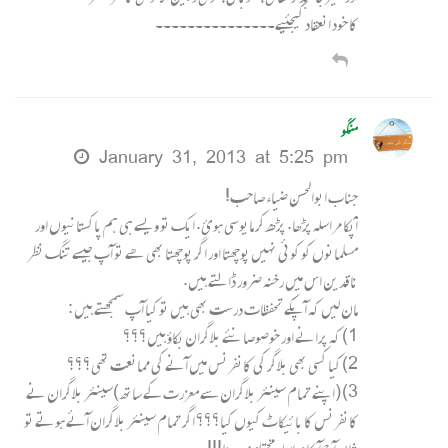
کا خود انعقاد کیجئیے۔۔۔۔۔۔۔۔۔۔۔۔۔۔۔
منگو
January 31, 2013 at 5:25 pm
جناب ابوالحسن ضیاء صاحب!
آپکا مراسلہ پڑھا. پڑھ کر مایوسی ہوئ. ایک تو ویسے ہی ہم پاکستانیوں اور
مسلمانوں کو کوئی نہیں پوچھتا اور اگر پوچھتا بھی ھے تو آپ جیسے تنگ نظر
ناقدین اس میں رخنہ ضرور ڈالتے ہیں.
مان لیں کہ آپکے تحفظات درست بھی ہیں تو کیا آپ سمجھتے ہیں :
1) کہ پرانے اور خوصوصا نئے بلاگران بکاؤ ہیں؟؟؟
2) کیا کسی بھی بلاگر کی کانفرنس میں آنے کی ممانعت تھی؟؟؟
3) (اپنے تمام سینئر بلاگران سے معزرت کے ساتھ )سینئر بلاگران نے
کانفرنس کا بائیکاٹ کیوں کیا؟؟؟ اگر تمام سینئر بلاگران آئے ہوتے تو