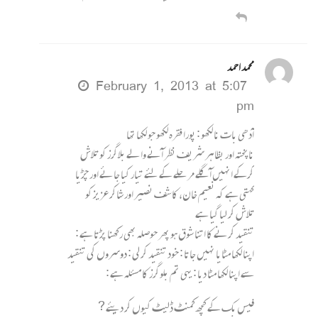
محمد احمد
February 1, 2013 at 5:07
pm
آدھی بات نا لکھو : پورا فقرہ لکھو جو لکھا تھا
ناپختہ اور بظاہر شریف نظر آنے والے بلاگرز کو تلاش
کرکے انہیں آگلے مرحلے کے لئے تیار کیا جائے اور چڑیا
کہتی ہے کہ نعیم خان، کاشف نصیر اور شاکر عزیز کو
تلاش کر لیا گیا ہے
تنقید کرنے کا اتنا شوق ہو پھر حوصلہ بھی رکھنا پڑتا ہے :
اپنا لکھا مٹایا نہیں جاتا : خود تنقید کر لی : دوسروں کی تنقید
سے اپنا لکھا مٹا دیا : یہی تم بلوگرز کا مسئلہ ہے :
فیس بک کے کچھ کمنٹ ڈلیٹ کیوں کر دیئے ?