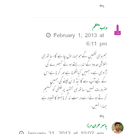
ویب منتظم
February 1, 2013 at
6:11 pm
ہم وہی لکھیں گے جو ہمارا دل چاہے گا. ساتھ ہی
اخلاقی حدود کے اندر رہتے ہوئے تبصرے کی
آزادی ہے۔ ہمیں کیا لکھنا ہے اور کرنا ہے اس
کے لیے آپ سے گائیڈ لائن لینے کی ہمیں
ضرورت نہیں. ساتھ ہی تنقید پر غلطی کو تسلیم
کرتے ہوئے اسے درست نہ کرنا جُہلا کا شیوہ ہے
ہمارا نہیں.
یاسر عمران مرزا
January 31, 2013 at 10:02 am