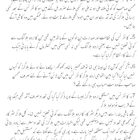
محسن صاحب کو کوئی ملالہ ملی ہو نہ ملی ہو کئی ملالے ضرور مل گئے ہیں سو کانفرنس کے بعد کئی
برساتی بلاگرز کی آمد آمد ہے اور ان میں جو واقعی ملالے ثابت ہوئے، ممکن ہیں وہ کافی آگے
جائیں۔
5۔ کانفرنس کی نظامت اور صدارت ان لوگوں کے ہاتھ میں تھی جن کا اردو بلاگنگ سے
کوئی تعلق نہیں ہے یعنی اردو بلاگنگ کسی نہ کسی معنی میں کنٹرول کرنے یا ہائی جیک
کرنے کا انتظام کرلیا گیا ہے۔
6۔ آگر کسی کو آن لائن لینا ہی تھا تو فہدکہیر یا خاور کھوکھر ایسے مانے ہوئے بلاگرز کو کیوں
نہیں لیا گیا؟ کیا بین القوامی اردو بلاگر کانفرنس میں آن لائن آنے کے لئے صرف محسن
صاحب کے دوست احباب ہی رہ گئے تھے؟
7۔ کانفرنس میں مستقل اردو بلاگرز جیسا کے اوپر ذکر کیا گیا کی تعداد صرف آٹھ تھی جبکہ چار
کے قریب نو مولود بلاگر
تھے باقی پندرا سے بیس دیگر شرکاء کا اردو بلاگنگ سے کوئی تعلق نہیں تھا۔ کل ملا کر شرکاء
کی مجموعی تعداد تیس سے پینتیس تھی لیکن اخبارات میں بلاگرز کی تعداد ستر سے زیادہ بتائی
گئی ہے جو کہ خود ایک مضحکہ خیز بات ہے۔ پوری کوریج سے لگتا ہے کہ مستقبل میں
پروفیشنل صحافیوں کو اردو بلاگنگ کی تربیت دے کر بلاگرز کے سامنے لا کھڑا کیا جائے گا۔