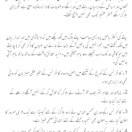
محلوں اور مسائل کے درمیان رہتے ہیں اور انکے موضوعات کا دائرہ جتنا وسیع ہے انگریزی
بلاگرز اسکے عشر عشیر تک بھی نہیں پہنچ سکتے۔
پتے کی اکثر باتیں پردیسی صاحب اپنے بلاگ میں لکھ چکے ہیں کہ دانا آدمی ہیں اور انداز بیان
میں ملکہ رکھتے ہیں، ہم انہیں کی باتیں آگے بڑھاتے ہوئے ان بلیوں کا ذکر بھی کرنا چاہتے
ہیں جو کافی حد تک اب تھیلے سے باہر آچکی ہیں۔ مزید حقائق وقت کے ساتھ ساتھ باہر آتی
جائیں گی۔
1۔ کانفرنس کے کوریج کے نتیجے میں اصل واہ واہ کانفرنس کے غیر ملکی میزبان کو ہونی
تھی اور ایسا ہی ہوا۔
2۔ ناپختہ اور بظاہر شریف نظر آنے والے بلاگرز کو تلاش کرکے انہیں آگلے مرحلے کے
لئے تیار کیا جائے۔
3۔ کانفرنس کے دوران محسن عباس نے اردو بلاگرز کے لئے کینیڈا سے ایک فری سرور کا
اعلان کیا ہے، یہ اعلان بھی سنجیدہ طبقے کے لئے انتہائی معنی خیز ہے۔
4۔ کانفرنس کے دوران اور ہوٹل کے کمروں میں ملالہ یوسف ذئی کا ذکر بھی چلتا رہا ہے،