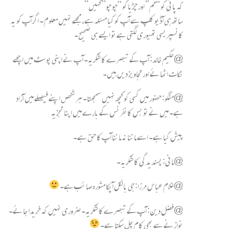
کہ پانی کو “مم” اور چڑیا کو “چو چو” کہیں”
ساتھ ہی آڈیو کلپ سے آپ کو کیا مسئلہ ہے، مجھے نہیں معلوم۔ اگر آپ کو یہ
کانسپریسی تھیوری لگتی ہے تو ایسے ہی صحیح۔
@حکیم خالد: آپ کے تبصرے کا شکریہ۔ آپ نے اپنی پوسٹ میں اچھے
نکات اٹھائے اور تجاویز دیں ہیں۔
@منگو: حضور میں کسی کو کچھ نہیں سمجھتا۔ ہر شخص اپنے فیصلے میں آزاد
ہے۔ میں نے تو بس کانفرنس کے بارے میں اپنا تجزیہ
پیش کیا ہے۔ اسے ماننا نہ ماننا آپ کا حق ہے۔
@مانی: پسندیدگی کا شکریہ۔
@غلام عباس مرزا: جی بالکل آپکا مشورہ صائب ہے۔
@فضل دین: آپ کے تبصرے کا شکریہ۔ ضروری نہیں کہ خریدا جائے۔
نوازنے سے بھی کام چل سکتا ہے۔