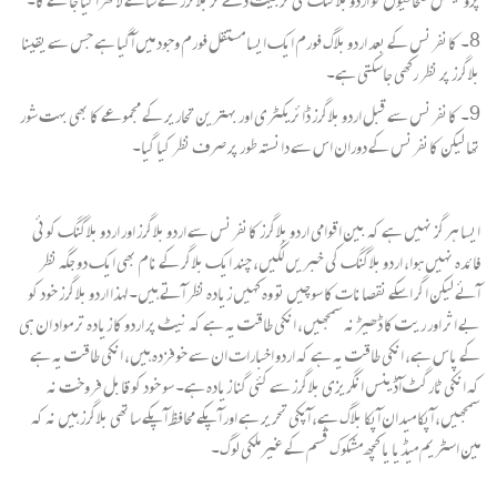
8۔ کانفرنس کے بعد اردو بلاگ فورم ایک ایسا مستقل فورم وجود میں آگیا ہے جس سے یقینا
بلاگرز پر نظر رکھی جاسکتی ہے۔
9۔ کانفرنس سے قبل اردو بلاگرز ڈائریکٹری اور بہترین تحاریر کے مجموعے کا بھی بہت شور
تھا لیکن کانفرنس کے دوران اس سے دانستہ طور پر صرف نظر کیا گیا۔
ایسا ہرگز نہیں ہے کہ بین اقوامی اردو بلاگرز کانفرنس سے اردو بلاگرز اور اردو بلاگنگ کوئی
فائدہ نہیں ہوا، اردو بلاگنگ کی خبریں لگیں، چند ایک بلاگر کے نام بھی ایک دو جگہ نظر
آئے لیکن اگر اسکے نقصانات کا سوچیں تو وہ کہیں زیادہ نظر آتے ہیں۔ لہذا اردو بلاگرز خود کو
بے اثر اور ریت کا ڈھیڑ نہ سمجھیں، انکی طاقت یہ ہے کہ نیٹ پر اردو کا زیادہ تر مواد ان ہی
کے پاس ہے، انکی طاقت یہ ہے کہ اردو اخبارات ان سے خوفزدہ ہیں، انکی طاقت یہ ہے
کہ انکی ٹارگٹ آڈینس انگریزی بلاگرز سے کئی گنا زیادہ ہے۔ سو خود کو قابل فروخت نہ
سمجھیں، آپکا میدان آپکا بلاگ ہے، آپکی تحریر ہے اور آپکے محافظ آپکے ساتھی بلاگرز ہیں نہ کہ
مین اسٹریم میڈیا یا کچھ مشکوک قسم کے غیرملکی لوگ۔