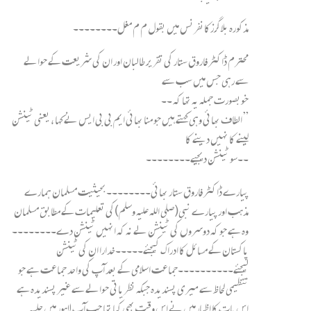
مذکورہ بلاگرزکانفرنس میں بقول م م مغل۔۔۔۔۔۔۔۔
محترم ڈاکٹر فاروق ستار کی تقریر طالبان اور ان کی شریعت کے حوالے
سے رہی جس میں سب سے
خوبصورت جملہ یہ تھا کہ ۔۔
” الطاف بھائی وہی کہتے ہیں جو منا بھائی ایم بی بی ایس نے کہا ، یعنی ٹینشن
لینے کا نہیں دینے کا
۔۔سو ٹینشن دیجیے۔۔۔۔۔۔۔۔
پیارے ڈاکٹر فاروق ستار بھائی۔۔۔۔۔۔۔۔بحیثیت مسلمان ہمارے
مذہب اور پیارے نبی(صلی اللہ علیہ وسلم)کی تعلیمات کے مطابق مسلمان
وہ ہے جو کہ دوسروں کی ٹینشن لے نہ کہ انہیں ٹینشن دے۔۔۔۔۔۔۔۔
پاکستان کے مسائل کا ادراک کیجئے۔۔۔۔۔خدارا ان کی ٹینشن
لیجئے۔۔۔۔۔۔۔۔۔۔جماعت اسلامی کے بعد آپ کی واحد جماعت ہے جو
تنظیمی لحاظ سے میری پسندیدہ جبکہ نظریاتی حوالے سے غیر پسندیدہ ہے
اس بات کا اظہارمیں نے اس وقت بھی کیا تھا جب آپ لاہور میں جلسہ