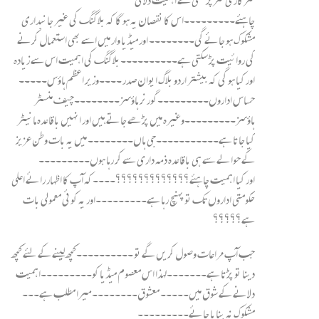
چاہئے۔۔۔۔۔۔۔۔۔اس کا نقصان یہ ہو گا کہ بلاگنگ کی غیر جانبداری
مشکوک ہو جائے گی۔۔۔۔۔۔۔۔ اور میڈیا وار میں اسے بھی استعمال کرنے
کی روائیت پڑ سکتی ہے۔۔۔۔۔۔۔۔۔۔بلاگنگ کی اہمیت اس سے زیادہ
اور کیا ہو گی کہ بیشتر اردو بلاگ ایوان صدر ۔۔۔۔وزیر اعظم ہاؤس۔۔۔۔۔
حساس اداروں۔۔۔۔۔۔۔۔۔گورنر ہاؤسز۔۔۔۔۔۔۔۔چیف منسٹر
ہاؤسز۔۔۔۔۔۔۔۔۔وغیرہ میں پڑھے جاتے ہیں اور انہیں باقاعدہ مانیٹر
کیا جاتا ہے۔۔۔۔۔۔۔۔۔۔۔جی ہاں۔۔۔۔۔۔۔۔ میں یہ بات وطن عزیز
کے حوالے سے ہی باقاعدہ ذمہ داری سے کر رہا ہوں۔۔۔۔۔۔۔۔۔
اور کیا اہمیت چاہئے؟؟؟؟؟؟؟؟؟؟؟؟؟۔۔۔۔کہ آپ کا اظہار رائے اعلی
حکومتی اداروں تک تو پہنچ رہا ہے۔۔۔۔۔۔۔۔۔اور یہ کوئی معمولی بات
ہے؟؟؟؟؟
جب آپ مراعات وصول کریں گے تو ۔۔۔۔۔۔۔۔۔۔کچھ لینے کے لئے کچھ
دینا تو پڑتا ہے۔۔۔۔۔۔۔لہذا اس معصوم میڈیا کو۔۔۔۔۔۔۔۔۔اہمیت
دلانے کے شوق میں۔۔۔۔۔ معشوق۔۔۔۔۔۔۔۔میرا مطلب ہے۔۔۔
مشکوک نہ بنایا جائے۔۔۔۔۔۔۔۔۔