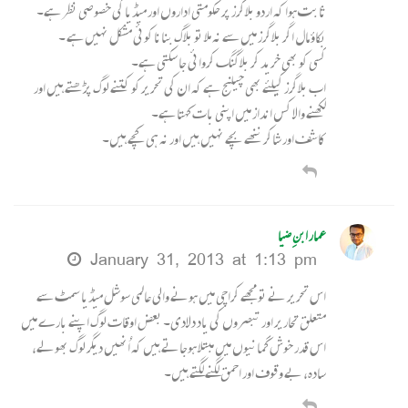
ثابت ہوا کہ اردو بلاگرز پر حکومتی اداروں اور میڈیا کی خصوصی نظر ہے۔
بکاؤ مال اگر بلاگرز میں سے نہ ملا تو بلاگ بنانا کوئی مشکل نہیں ہے ۔
کسی کو بھی خرید کر بلاگنگ کروائی جا سکتی ہے۔
اب بلاگرز کیلئے بھی چیلنج ہے کہ ان کی تحریر کو کتنے لوگ پڑھتے ہیں اور
لکھنے والا کس انداز میں اپنی بات کہتا ہے۔
کاشف اور شاکر ننھے بچے نہیں ہیں اور نہ ہی کچے ہیں۔
عمار ابنِ ضیا
January 31, 2013 at 1:13 pm
اس تحریر نے تو مجھے کراچی میں ہونے والی عالمی سوشل میڈیا سمٹ سے
متعلق تحاریر اور تبصروں کی یاد دلادی۔ بعض اوقات لوگ اپنے بارے میں
اس قدر خوش گمانیوں میں مبتلا ہوجاتے ہیں کہ اُنھیں دیگر لوگ بھولے،
سادہ، بے وقوف اور احمق لگنے لگتے ہیں۔