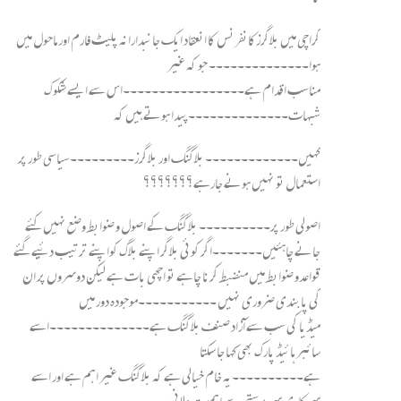
کراچی میں بلاگرزکانفرنس کا انعقاد ایک جانبدارانہ پلیٹ فارم اور ماحول میں
ہوا۔۔۔۔۔۔۔۔۔۔۔۔۔۔ جو کہ غیر
مناسب اقدام ہے۔۔۔۔۔۔۔۔۔۔۔۔۔۔۔۔۔اس سے ایسے شکوک
شبہات۔۔۔۔۔۔۔۔۔۔۔۔۔۔پیدا ہوتے ہیں کہ
کہیں۔۔۔۔۔۔۔۔۔۔۔۔۔ بلاگنگ اور بلاگرز۔۔۔۔۔۔۔۔۔سیاسی طور پر
استعمال تو نہیں ہونے جارہے؟؟؟؟؟؟؟
اصولی طور پر۔۔۔۔۔۔۔۔۔۔ بلاگنگ کے اصول و ضوابط وضع نہیں کئے
جانے چاہئیں۔۔۔۔۔۔۔اگر کوئی بلاگر اپنے بلاگ کواپنے ترتیب دئیے گئے
قواعدو ضوابط میں منضبط کرنا چاہے تو اچھی بات ہے لیکن دوسروں پر ان
کی پابندی ضروری نہیں ۔۔۔۔۔۔۔۔۔۔۔موجودہ دور میں
میڈیا کی سب سے آزاد صنف بلاگنگ ہے۔۔۔۔۔۔۔۔۔۔۔۔۔۔اسے
سائبر ہائیڈ پارک بھی کہا جا سکتا
ہے۔۔۔۔۔۔۔۔۔۔یہ خام خیالی ہے کہ بلاگنگ غیر اہم ہے اور اسے
سرکاری سرپرستی سے اہمیت دلانی