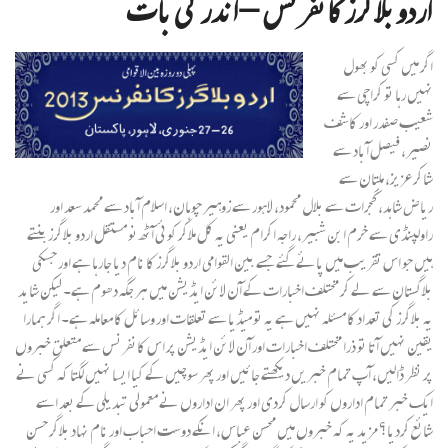
اردو بلاگرز کانفرنس – اندر کی بات
اگر میں کسی کو بھول
نہیں رہا تو کراچی سے
شعیب صفدر اور کاشف
نصیر، فیصل آباد سے
شاکر عزیز، ملتان سے
ریاض شاہد، گجرات سے بلال محمود، لاہور سے زوہیر چوہان، اسلام آباد سے محمد سعد اور
راولپنڈی سے خرم ابن شبیر، راجہ اکرام یعنی یہ کل ملاکر کوئی آٹھ نو مستقل اردو بلاگرز بنتے
ہیں جو اس تقریب میں پائے گئے جسے بین القوامی اردو بلاگرز کا نام دیا جارہا ہے اور جسکی
بلاگستان سے لے کر مختلف اخبارات کے آن لائن ایڈیشن میں ہر جگہ دھوم ہے۔ لیکن شاید
یہ بلاگرز کی تعداد کا مسئلہ نہیں ہے یہ تو میڈیا سے تعلقات اور وسائل کا معاملہ ہے۔ اگر ہمارا
یقین نہیں آتا تو ذرا مختلف اخبارات اور آن لائن ایڈیشن پر اس کانفرنس سے متعلق خبروں
پر نظر ڈالیں، آپ تمام خبریں دیکھتے جائیں اور پھر سوچیں کے کیا ایسا نہیں لگتا کہ کسی نے
ایک خبر تمام اداروں کو ارسال کردی اور پھر ان اداروں نے معمولی تبدیلی کے بعد اسے
شائع کردیا؟ مزید یہ کہ خبروں میں محسن عباس، انکے دوست احباب اور نام نہاد بلاگر حسن