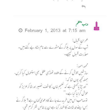
ویب منتظم
February 1, 2013 at 7:15 am
عمران اقبال:
آپ کے سوال پر بلاگر کے مشورے سے نام ہٹادیے گئے ہیں۔
معذرت قبول کیجیے۔
محمد احمد:
سازشیں تلاش کرنے کے علاوہ تھوڑی عقل بھی استعمال کیا کریں.
جملہ کچھ یوں تھا کہ:
“اور چڑیا کہتی ہے کہ نعیم خان، کاشف نصیر اور شاکر عزیز کو
تلاش کر لیا گیا ہے۔”
تو صاحب اس میں خریدے جانے کا دعویّ کہاں ہے؟ بلاگر نے
بس اپنے خدشات کا اظہار کیا ہے ان پر خاص نظر کرم تھی.