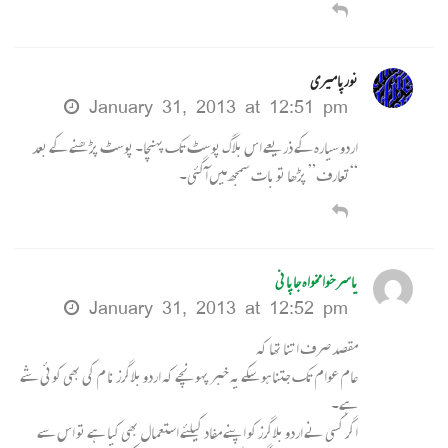
نورپامیری
January 31, 2013 at 12:51 pm
اردو سیارہ کے ذریعے اس بلاگ پوسٹ تک پہنچا۔ پوسٹ پڑھنے کے بعد
“تعارف” پڑھا تو بات سمجھ میں آگئی۔
یاسرخوامخواہ جاپانی
January 31, 2013 at 12:52 pm
مقصد صرف اتنا تھا کہ
عام عوام تک جتنا ہو سکے یہ خبر پہونچے کہ اردو بلاگرز نا م کی بھی کوئی شے
ہے۔
اگر کسی نے اردو بلاگرز کو اپنے مفاد کیلئے استعمال بھی کیا ہے تو اس سے