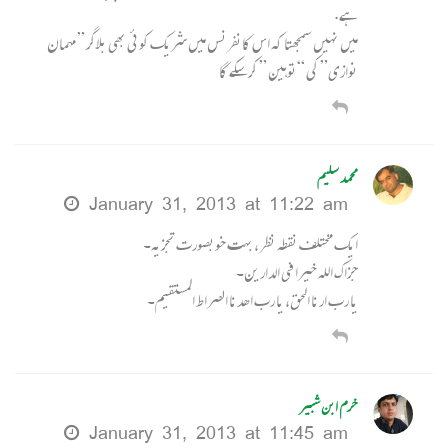
ہے.
میں نہیں سمجھتا کہ اس کانفرنس میں شریک کوئی بھی بلاگر ” مہمان
نوازی” کی “توہین ” کرسکے گا
محمد سلیم
January 31, 2013 at 11:22 am
ایک مختلف نقطہ نظر، بہت خوبصورت تجزیہ۔
جزاک اللہ خیرا فی الدارین۔
یا رب ارنا الحق، یا رب اھدنا الصراط المستقیم۔
خرم ابن شبیر
January 31, 2013 at 11:45 am