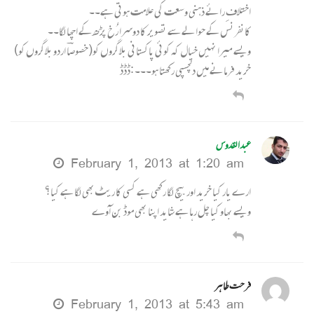
اختلافِ رائے ذہنی وسعت کی علامت ہوتی ہے۔۔
کانفرنس کے حوالے سے تصویر کا دوسرا رُخ پڑھ کے اچھا لگا۔۔
ویسے میرا نہیں خیال کہ کوئی پاکستانی بلاگروں کو(خصوصاؔ اردو بلاگروں کو)
خرید فرمانے میں دلچسپی رکھتا ہو۔۔۔ :ڈڈڈ
عبدالقدوس
February 1, 2013 at 1:20 am
ارے یار کیا خرید اور بیچ لگا رکھی ہے کسی کا ریٹ بھی لگا ہے کیا؟
ویسے بھاو کیا چل رہا ہے شاید اپنا بھی موڈ بن آوے
فرحت طاہر
February 1, 2013 at 5:43 am