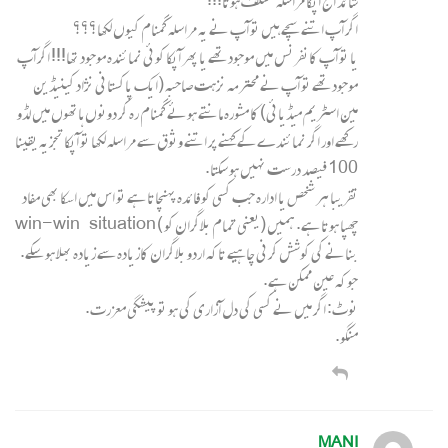
شائد آج آپکا مراسلہ مختلف ہوتا!!!
اگر آپ اتنے سچے ہیں تو آپ نے یہ مراسلہ گمنام کیوں لکھا؟؟؟
یا تو آپ کانفرنس میں موجود تھے یا پھر آپکا کوئی نمائندہ موجود تھا!!! اگر آپ
موجود تھے تو آپ نے محترمہ نزہت صاحبہ (ایک پاکستانی نژاد کینیڈین
مین اسٹریم میڈیائی) کا مشورہ مانتے ہوئے گمنام رہ کر دونوں ہاتھوں میں لڈو
رکھے اور اگر نمائندے کے کہنےپر اتنے وثوق سے مراسلہ لکھا تو آپکا تجزیہ یقینا
100 فیصد درست نہیں ہو سکتا.
تقریبا ہر شخص یا ادارہ جب کسی کو فائدہ پہنچاتا ہے تو اس میں اسکا بھی مفاد
چھپا ہوتا ہے. ہمیں (یعنی تمام بلاگران کو ) win-win situation
بنانے کی کوشش کرنی چاہیے تاکہ اردو بلاگران کازیادہ سے زیادہ بھلا ہو سکے.
جوکہ عین ممکن ہے.
نوٹ: اگر میں نے کسی کی دل آزاری کی ہو تو پیشگی معزرت.
منگو.
MANI