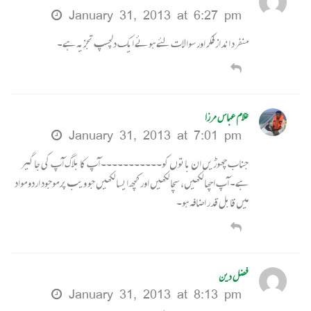
January 31, 2013 at 6:27 pm
منفرد انداز فکر اور سوالات لئے ہوئے ایک دلچسپ تجزیہ ہے۔
غلام عباس مرزا
January 31, 2013 at 7:01 pm
جناب چھوڑیں ان باتوں کو۔۔۔۔۔۔۔۔۔۔۔ آپ کا بلاگ آپ کی جاگیر
ہے۔ آپ اچھا لکھیں، سچا لکھیں اور کچھ ایسا لکھیں جو ویب پر موجود اردو مواد
میں قابل قدر اضافہ ہو۔
فضل دین
January 31, 2013 at 8:13 pm