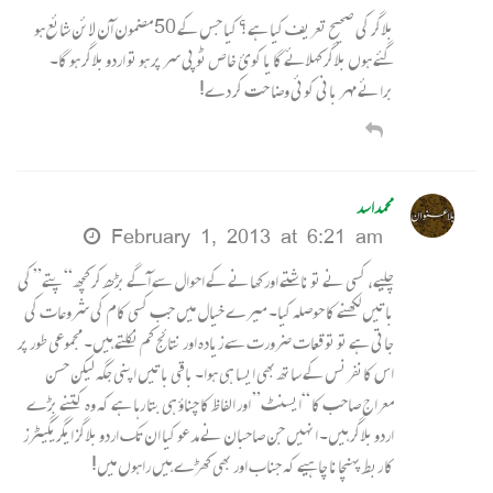
بلاگر کی صحیح تعریف کیا ہے؟ کیا جس کے 50 مضمون آن لائن شائع ہو
گئے ہوں بلاگر کہلائے گا یا کوئ خاص ٹو پی سر پر ہو تو اردو بلاگر ہو گا۔
برائے مہر بانی کوئی وضا حت کر دے!
محمداسد
February 1, 2013 at 6:21 am
چلیے، کسی نے تو ناشتے اور کھانے کے احوال سے آگے بڑھ کر کچھ “پتے” کی
باتیں لکھنے کا حوصلہ کیا۔ میرے خیال میں جب کسی کام کی شروعات کی
جاتی ہے تو توقعات ضرورت سے زیادہ اور نتائج کم نکلتے ہیں۔ مجموعی طور پر
اس کانفرنس کے ساتھ بھی ایسا ہی ہوا۔ باقی باتیں اپنی جگہ لیکن حسن
معراج صاحب کا “ایسنٹ” اور الفاظ کا چناؤ ہی بتا رہا ہے کہ وہ کتنے بڑے
اردو بلاگر ہیں۔ انہیں جن صاحبان نے مدعو کیا ان تک اردو بلاگز ایگریگیٹرز
کا ربط پہنچانا چاہیے کہ جناب اور بھی کھڑے ہیں راہوں میں!