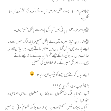
@نور پامیری: بہت عقل مند ہیں آپ۔ بلاگ کو رونق بخشنے پر آپ کا
شکریہ۔
@یاسر خواہ مخواہ جاپانی: میں آپ کی بات سے بالکل متفق ہوں۔
@عمار ابن ضیا: حضرت آپ نے بالکل صحیح فرمایا۔ لوگ بعض اوقات
اپنے بارے میں خوش گمانیوں میں مبتلا ہوجاتے ہیں۔ پھر سیاسی قادری
صاحب ہوں کہ بلاگی۔ انکے یچھے فخر و انسبات کے ساتھ چلے جاتے
ہیں۔۔۔ امریکی سفیر کے ساتھ ملاقاتوں کی تفصیل
ایسے بیان کرتے ہیں جیسے کوئی میدان مارلیا ہو۔
@شعیب صفدر: گواچی مج؟؟؟
آپ نے شاید بلاگ بند آنکھوں سے پڑھا ہے۔ مضمون سے اس اقتباس پر
غور فرمائیے:
“ایک چیز وہ نہیں سمجھتے اور وہ یہ ہے کہ اردو بلاگرز بلعموم کوئی بچے نہیں