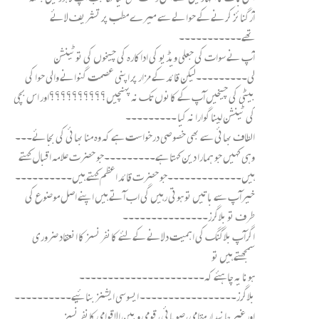
آرگنائز کرنے کے حوالے سے میرے مطب پر تشریف لائے
تھے۔۔۔۔۔۔۔۔۔۔۔
آپ نے سوات کی جعلی ویڈیو کی اداکارہ کی چیخوں کی توٹینشن
لی۔۔۔۔۔۔۔۔۔لیکن قائد کے مزار پر اپنی عصمت گنوانے والی حوا کی
بیٹی کی چیخیں آپ کے کانوں تک نہ پہنچیں؟؟؟؟؟؟؟؟؟؟اور اس بچی
کی ٹینشن لینا گوارا نہ کیا ۔۔۔۔۔۔۔۔۔
الطاف بھائی سے بھی خصوصی درخواست ہے کہ وہ منا بھائی کی بجائے۔۔۔
وہی کہیں جو ہمارا دین کہتا ہے۔۔۔۔۔۔۔۔۔جو حضرت علامہ اقبال کہتے
ہیں۔۔۔۔۔۔۔۔۔۔۔۔۔جو حضرت قائد اعظم کہتے ہیں۔۔۔۔۔۔۔۔۔۔
خیرآپ سے باتیں تو ہوتی رہیں گی اب آتے ہیں اپنے اصل موضوع کی
طرف تو بلاگرز۔۔۔۔۔۔۔۔۔۔۔۔۔۔۔
اگرآپ بلاگنگ کی اہمیت دلانے کےلئے کانفرنسز کا انعقاد ضروری
سمجھتے ہیں تو
ہونا یہ چاہئے کہ۔۔۔۔۔۔۔۔۔۔۔۔۔۔۔۔۔۔۔۔۔۔
بلاگرز۔۔۔۔۔۔۔۔۔۔۔۔۔۔۔۔۔ ایسوسی ایشنز بنائیے۔۔۔۔۔۔۔۔۔۔
اورغیر جانبدار مقامی،صوبائی، قومی و بین الاقوامی کانفرنسز