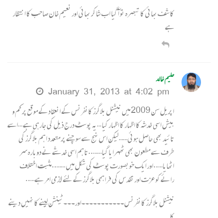
کاشف بھائی کا تبصرہ تو آ گیا اب شاکر بھائی اور نعیم خان صاحب کا انتظار
ہے
حکیم خالد
January 31, 2013 at 4:02 pm
اپریل سن 2009 میں نیشنل بلاگرز کانفرنس کے انعقاد کے موقع پر کم و
بیش اسی خدشہ کا اظہار کا اظہار کیا …یہ پوسٹ درج ذیل کی جارہی ہے …اسے
تائید بھی حاصل ہوئی……لیکن اس نہج سے سوچنے پر متعدد اہم بلاگرز کی
طرف سے مطعون بھی ٹھہرایا گیا……..تاہم اسی خدشے نے دوبارہ سر
اٹھایا…..اور ایک خوبصورت پوسٹ کی شکل میں ……..مثبت اختلاف
رائے کو عزت اور تقدس کی فراہمی بلاگرز کے لئے لازمی امر ہے…..
نیشنل بلاگرز کانفرنس۔۔۔۔۔۔۔۔۔۔۔اور۔۔۔ٹینشن لینے کا نہیں دینے
کا