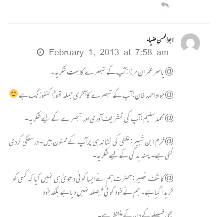
ابوالحسن ضیاء
February 1, 2013 at 7:58 am
@یاسر عمران مرزا: آپ کے تبصرے کا بہت شکریہ۔
@جواد احمد خان: آپ کے تبصرے کا آخری جملہ تھوڑا کنفوزنگ ہے
@محمد سلیم: آپ کی تشریف آوری اور تبصرے کے لیے شکریہ۔
@خرم ابن شبیر: غلطی کی نشاندہی پر آپ کے ممنون ہیں۔ درستگی کردی
گئی ہے۔ پسندیدگی کے لیے شکریہ۔
@کاشف نصیر: حضرت ہم نے ایسا کوئی دعویٰ ہی نہیں کیا کہ کسی کو
خریدا گیا ہے۔ ہم نے خود کوئی فیصلہ نہیں دیا ہے بلکہ خود
بھی فیصلے کے دن کے منتظر ہے۔