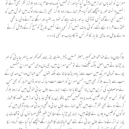
معراج کو نمایاں انداز میں پیش کیا گیا اور اگر کہیں ایک دو مقام پر اردو بلاگرز نظر بھی آئے تو
انہیں دانستہ طور پر پیچھے رکھا گیا۔ مگر ہمارے اردو بلاگرز بھی بڑے سادہ لوگ ہیں خوش ہیں کہ
انہیں کسی نے گھانس تو ڈالی، یہ اور بات ہے کہ خود یہ رضیہ اور انکے نہ آنے والی ساتھی
غنڈے قرار دئیے گئے، کوئی بات نہیں اگر کسی نے انہیں تاریخ کو مسخ کرکے پیش کرنے
والے جاہل اور عامی بتایا، کانفرنس تو کامیاب ہوگئی نا۔۔۔
بلاگستان والے خوامخوا فہد کہیر، جعفر حسین، ڈفر، عنیقہ ناز، خاور کھوکھر اور یاسر جاپانی کو سر
پر چڑھاتے ہیں اصل بلاگ لکھنے والے تو حسن معراج ہیں، جی ہاں وہی حسن معراج جنہیں
پورے شمالی امریکہ میں سب سے زیادہ پڑھا جاتا ہے بلکہ بقول محسن عباس وہ اس صدی کے
سب سے بڑے بلاگر بھی ہیں۔ حسن معراج کو بہت بہت مبارک ہو اور ڈان اخبار کو بھی جس
نے موصوف کی ٹرین میں اپنا انجن لگایا ہوا ہے۔ ہمارے بلال بھائی خوش ہیں کہ اردو بلاگر
کانفرنس ہوگئی اور فیس بک پر وہ کہیں کہیں ناقدین پر کافی جذباتی انداز میں غصہ کا اظہار
کرتے ہوئے بھی نظر آرہے ہیں لیکن ہمارے بلال بھائی واقعی دیہاتی اور سادہ آدمی ہیں کہ
لوگوں کو فیس ویلو پر لے لیتے ہیں۔ ہماری چڑیا کے مطابق غیر ملکی مہمانوں کی توقعات پر
پورا نہ اترنے والے بلال بھائی کے لئے جن خیالات کا اظہار انکے پیچھے کیا گیا ہے اگر وہ اسکا