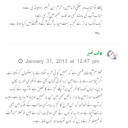
پہلے تو جناب درستگی فرما لیں۔ خرم ابن شبیر راولپنڈی سے۔
جناب آپ کی بات کسی حد تک سمجھ میں آ رہی ہے۔
ایک الگ انداز سے تجزیہ بہت اچھا رہا آگے آگے دیکھتے ہیں کیا ہوتا ہے۔
کاشف نصیر
January 31, 2013 at 12:47 pm
محترم آپکو غلط فہمی ہے کہ ہمیں کوئی خرید سکتا ہے یا استعمال کرسکتا ہے،
اگر آپکا ہمارے بارے میں ایسا کوئی گمان بھی ہے تو فوری طور پر نکال
دیں۔ جہاں تک کانفرنس پر آپکے تجزئے کا تعلق ہے تو آپ نے ایک
مختلف انداز میں جاندار باتیں کہی ہیں جن پر ہمیں سوچنا ضرور چاہئے۔جیسا
کہ آپ نے خود کہا کہ اس طرح کا تجزیہ پردیسی صاحب کے بلاگ میں بھی
سامنے آچکا ہے اور مزید لوگوں نے بھی سوالات اٹھائے ہیں تو محترم وقت
کو فیصلہ کرنے دیں کہ کون ٹھیک اور کون غلط ہے۔