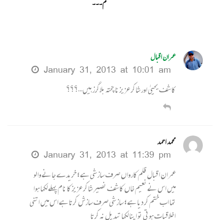
م۔۔۔
عمران اقبال
January 31, 2013 at 10:01 am
کاشف یحییٰ اور شاکر عزیز ناپختہ بلاگرز ہیں…؟؟؟
محمد احمد
January 31, 2013 at 11:39 pm
عمران اقبال قلم کارواں صرف سازشی ہے ؛ خریدے جانے والو
میں اس نے نعیم خاں کاشف نصیر شاکر عزیز کا نام پہلے لکھا ہوا
تھا اب ختم کر دیا ہے ؛ سازشی صرف سازش کرتا ہے اس میں اتنی
اخلاقیات ہوتی تو اپنا لکھا تبدیل نہ کرتا