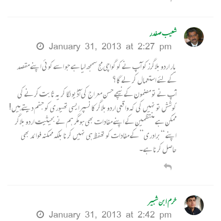
شعیب صفدر
January 31, 2013 at 2:27 pm
یار اردو بلاگرز کو آپ نے کو گواچی مج سمجھ لیا ہے جو اسے کوئی اپنے مقصد
کے لئے استعمال کر لے گا؟
آپ نے تو مضمون کے نیچے حسن معراج کی آڈیو لگا کر یہ ثابت کرنے کی
کوشش تو نہیں کی کہ واقعی اردو بلاگر کانسپرایسی تھیوری کو جنم دیتے ہیں!
ممکن ہے منتظمین کے اپنے مفادات بھی ہو مگر ہم نے بحیثیت اردو بلاگر
اپنے “برادری” کے مفادات کو تھفظ ہی نہیں کرنا بلکہ ممکنہ فوائد بھی
حاصل کرنا ہے۔
خرم ابن شبیر
January 31, 2013 at 2:42 pm