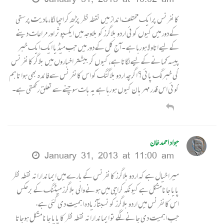
کانفرنس پر ایک مختلف انداز میں نقطہ نظر پڑھ کر اچھا لگا، مادیت پرستی
کے دور میں کیوں کوئی اردو بلاگرز کو بلاوجہ میں ایکسپوثر اور مراعات دینے
کے لیے اتاولا ہو رہا ہے ۔ آج کل کے دور میں جب میڈیا ایک ایک خبر
پیسہ کمانے کے لیے لگاتا ہے، کیوں کر بیشتر اخباروں میں بلاگر کانفرنس
کی خبر لگ پائی؟ اگرچہ اردو بلاگنگ کو اس کانفرنس سے فائدہ بھی ہوا تاہم
کوئی اس قدر مہربان کیوں ہو رہا ہے یہ بات سوچنے سے تعلق رکھتی ہے۔
جواد احمد خان
January 31, 2013 at 11:00 am
میرا خیال ہے کہ اردو بلاگرز کانفرنس کے بارے میں ایماندارانہ نقطہ نظر
پایا جانا مشکل ہے کیونکہ کراچی میں ہونے والی بلاگرز میٹنگ کے برعکس
اس کانفرنس میں اردو بلاگرز کو نسبتآ زیادہ اہمیت دی گئی ہے.
جب اہمیت دی جانے لگے تو ایماندارانہ نقطہ نظر کا پایا جانا مشکل ہوجاتا