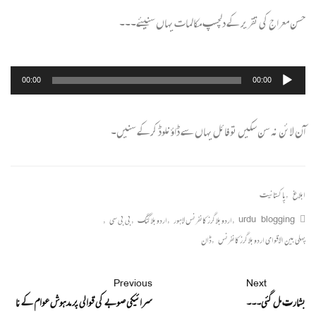
حسن معراج کی تقریر کے دلچسپ مکالمات یہاں سنیئے۔۔۔
Audio
00:00
00:00
Player
آن لائن نہ سن سکیں تو فائل
یہاں سے ڈاؤنلوڈ
کرکے سنیں۔
ابلاغ
,
پاکستانیت
urdu blogging
,
اردو بلاگرز کانفرنس لاہور
,
اردو بلاگنگ
,
بی بی سی
,
پہلی بین الاقوامی اردو بلاگرز کانفرنس
,
ڈان
Previous
Next
بشارت مل گئی۔۔۔
سرائیکی صوبے کی قوالی پر مدہوش عوام کے نا