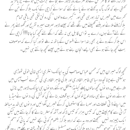
ادارک رکھتے تو کانفرنس کے دوسرے روز لاہور کے بجائے گجرات میں ہوتے۔ چڑیا مزید
کہتی ہے کہ لوگ باگ یہ کہتے ہوئے پائے گئے کہ سوائے کراچی کے ایک بلاگر کے جن کے
کمرے میں خبریں تیار ہورہی تھی اور “کیمرے والوں” کی رونق لگی تھی باقی تمام
بلاگرزملنے ملانے اور ہنسے کھیلنے میں لگے تھے کہ جیسے لاہور صرف سیر و تفریح اور گھومنے پھرنے
کے لئے آئے ہوں، ارے یہ تو اس قابل ہی نہ تھے کہ انکے لئے کچھ کیا جاتا!!! کراچی کے
اس بلاگر کے روئے پر بھی بندا سوائے افسوس کے ہاتھ نہ ملے تو اور کیا کرے کہ موصوف
بہت کچھ جانتے ہوئے بھی ایسے انجان بنے ہوئے ہیں جیسے کچھ جانتے ہی نہیں۔
کچھ لوگ حیران ہیں کہ محسن عباس صاحب کی یہ اچانک انٹری ایسی خالی خولی تھوڑی
ہوسکتی ہے چنانچہ وہ سیاسی طاہر القادری اور بلاگی طاہر القادری کی شجرے نسب آپس میں
ملارہے ہیں، دونوں کچھ سالوں پہلے کینیڈا منتقل ہوگئے، دونوں ہی اچانک لاہور میں نازل
ہوئے، دونوں نے ہی سادہ لوح لوگوں کو بیوقوف بنانے کی کوشش کی، دنوں نے میڈیا
میں اپنے ذاتی تعلقات اور سرمائے کا استعمال کرکے خبریں لگوائیں اور دنوں ہی شدید مبالغہ
آرائی سے کام لیتے ہیں کہ تیس ہزار کو تیس لاکھ اور آٹھ کو ستر بنانے کا گر جانتے ہیں لیکن
ایک چیز وہ نہیں سمجھتے اور وہ یہ ہے کہ اردو بلاگرز بلعموم کوئی بچے نہیں کہ پانی کو “مم”
اور چڑیا کو “چو چو” کہیں۔ اردو بلاگرز ایک جہد مسلسل سے گزر کر کافی پختہ ہوچکے ہیں، وہ گلی