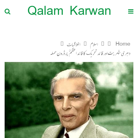
Qalam Karwan
Home
اسلام
اخلاقیات
دہری شہریت اور قائد تحریک کا قائد اعظم ؒ پر ڈرون حملہ