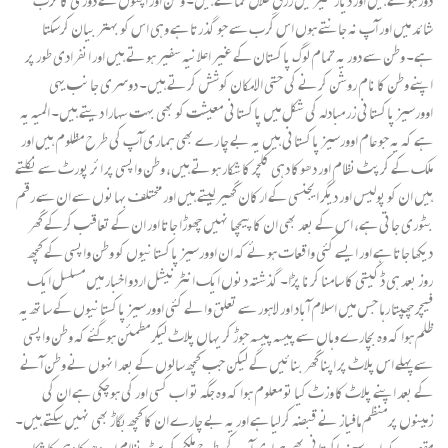
شائد میں اور آپ نہ جانتے ہوں اس کرب سے جو گذرتا ہے وہی اس کو بہتر بیان کرسکتا
ہے۔ وطن سے دور یہ تمام لوگ پاکستان کے غیر اعلانیہ سفیر ہوتے ہیں اور انفرادی طور پر
اپنے وطن کا نام روشن کرنے کی حتی الامکان کوشش کرتے ہیں۔ دوسری جانب یہی
اوورسیز پاکستانی زر مبادلہ کی شکل میں پاکستانی معیشت کو بھی بہت سہارا دیتے ہیں۔ المیہ یہ
ہے کہ یہ جو عام اوورسیز پاکستانی ہیں یہ بے چا رے بھی ہماری آپ کی طرح مظلوم ہیں اور
ملک کے کرپٹ نظام اور دھوکا دہی کلچر کا شکار ہوتے ہیں، وطن واپسی پر ائر پورٹ سے نکلتے
ہیں ان کو پولیس اور دیگر ایجنسی کے ارکان گھیر لیتے ہیں اور مختلف بہانوں سے ان سے رقم
بٹوری جاتی ہے، اس کے بعد بھی ان کا پیچھا نہیں چھوڑا جاتا اور ان کے تعاقب کرکے گھر
دیکھا جاتا ہے اور ایسے کئی واقعات ہوئے کہ ان اوورسیز پاکستانیوں کو وطن واپسی کے کچھ
روز بعد ہی ڈکیتی کا سامنا کرنا پڑا۔ گذشتہ دنوں ایک انٹرنیشل اردو اخبار میں مسلسل ایک
فیچر چھپتا رہا جس میں اسلام آباد اور لاہور سے تعلق والے کئی اوورسیز پاکستانیوں کے ساتھ یہ
ظلم ہوا کہ وہ بچارے وہاں سے پیسہ پیسہ جوڑ کر یہاں پلاٹ لیکر مطمئن ہوگئے کہ وطن واپسی
سے پہلے اس پلاٹ پر اپنا گھر بنائیں گے لیکن جب کچھ سالوں کے بعد انہوں نے وطن آنے
کے بعد اپنے پلاٹ کا وزٹ کیا تو معلوم ہوا کہ وہ جگہ تو اب کسی اور کی ہوچکی ہے ان کی
زمینوں پر منظم مافیاز نے قبضہ کرلیا ہے اور یہ بے چارے ان کا کچھ بگاڑ بھی نہیں سکتے ہیں۔
مقصد یہ کہ اوورسیز پاکستانی بھی ہماری آپ کی طرح ملکی کرپٹ نظام اور دھوکا دہی کا شکار