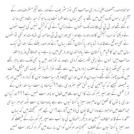
موجودہ صدر آصف علی زرداری صاحب بھی نواز شریف کے دور سے لیکر مشرف دور کے
آخری برسوں تک جیل میں تھے یہ بھی یہاں سے ضمانت پر رہا ہوکرسیدھے دبئی روانہ
ہوگئے تھے اور بی بی کی وفات تک انھوں نے واپس آنے کی کوشش نہیں کی جب انھوں
نے دیکھا کہ اب الیکشن کا دور دورہ ہے اور اسی دوران بی بی صاحبہ کی شہادت ہوگئی تو انھوں
نے بھی موقع سے فائدہ اٹھایا اور پاکستان آگئے ، یہاں آنے اور صدر بننے کے ابتدائی ایک
سال میں ان کا قیام پاکستان سے زیادہ لندن اور دبئی میں رہا ہے۔یہ جو وفاقی وزیر داخلہ
صاحب ہیں انہوں نے اپنی شہریت کردی ہے ورنہ نواز دور میں یہ بھی ملک سے باہر تھے
اور یہ بھی ملکہ برطانیہ کے حلف برداروں میں سے تھے۔نواز شہباز شریف بھی مشکل وقت
میں ملک چھوڑگئے تھے۔اب ان لوگوں اور ان جیسے دیگر سیاست دانوں کا کردار دیکھیں اور پھر
یہ فیصلہ کیجیے کہ کیا آئین کی یہ شق غیر ضروری ہے؟؟ کیا مفاد پرست سیاستدانوں کے
طرز عمل کے بعد سپریم کورٹ کا اس معاملے میں فعال ہونا درست نہیں ہے؟؟؟ اور کیا ان
ساری باتوں کا تعلق ان عام اوورسیز پاکستانیوں سے ہے یا وہ مفاد پرست ٹولہ جو ہر سیاسی
جماعت میں موجود ہے وہ اس قانون کی ذد میں آتا ہے؟ اس لیے ہم سمجھتے ہیں کہ یہاں
متحدہ کے قائد الطاف حسین اور دیگر رہنماؤں کی جانب سے سپریم کورٹ کے فیصلے کو
اوورسیز پاکستانیوں کے خلاف سمجھنا اور لوگوں کو اس بارے میں گمراہ کرنا درست نہیں