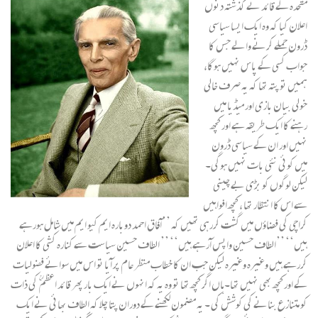
متحدہ کے قائد نے گذشتہ دنوں
اعلان کیا کہ وہ ایک ایسا سیاسی
ڈرون حملے کرنے والے جس کا
جواب کسی کے پاس نہیں ہوگا،
ہمیں تو پتہ تھا کہ یہ صرف خالی
خولی بیان بازی اور میڈیا میں
رہنے کا ایک طریقہ ہے اور کچھ
نہیں اور ان کے سیاسی ڈرون
میں کوئی نئی بات نہیں ہوگی۔
لیکن لوگوں کو بڑی بے چینی
سے اس کا انتظار تھا ، کچھ افواہیں
کراچی کی فضاؤں میں گشت کررہی تھیں کہ ’’آفاق احمد دوبارہ ایم کیو ایم میں شامل ہورہے
ہیں‘‘ ’’الطاف حسین واپس آرہے ہیں‘‘ ’’ الطاف حسین سیاست سے کنارہ کشی کا اعلان
کررہے ہیں وغیرہ وغیرہ لیکن جب ان کا خطاب منظر عام پر آیا تو اس میں سوائے فضولیات
کے اور کچھ بھی نہیں تھا۔ہاں اگر کچھ تھا تو وہ یہ کہ انہوں نے ایک بار پھر قائد اعظم ؒ کی ذات
کو متنازع بنانے کی کوشش کی ۔ یہ مضمون لکھنے کے دوران پتا چلا کہ الطاف بھائی نے ایک