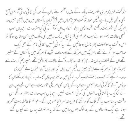
شوکت عزیز دہری شہریت ، ملک کے وزیر اعظم بنے ، ان کے دور کی لگائی ہوئی آگ میں آج
بھی وطن جل رہا ہے لیکن خود شوکت عزیز کہا ں ہیں؟؟کیا وہ پاکستان میں ہیں؟ جی نہیں وہ
امریکہ کی شہریت رکھتے تھے واپس چلے گئے اب ان کو آنے کی کیا ضرورت ہے ہاں جب
کبھی حالات بہتر ہونے جب عوام کی قربانیاں رنگ لائیں گی، ملک میں امن و امان ہوگا تو
اس وقت یہ موصوف پھر نازل ہوجائیں گے۔ یہ کوئی حسین حقانی نام کے بھی ایک
صاحب ہوا کرتے تھے ، امریکہ میں امریکہ کے اوہ معاف کیجیے گا امریکہ میں پاکستان کے سفیر
تھے ان کے خلاف یہاں غداری کا مقدمہ چلا، وہ آئے حالات ناموافق تھے ، سپریم کورٹ سے
جھوٹ بولا کہ امریکہ سے اپنی چیزیں لیکر بس یوں گیا اور یوں آیا، انھوں نے تحریری
وعدے کیے کہ جب عدالت طلب کرے گی میں حاضر ہوجاؤں گا۔ اب کئی ماہ ہوگئے ان کا
واپس آنے کا کوئی ارداہ نہیں ہے ان کے پاس بھی امریکی شہریت ہے اس لیے اب ان
کے نزدیک پاکستانی عدالتوں کی کوئی اہمیت نہیں ہے ہاں جب حالات بہترہونگے اس
وقت یہ صاحب یہ آکر ملک کو لوٹنے کا فریضہ سر انجام دیں گے۔ عوام کا حافظہ بہت کمزور
ہوتا ہے ایک دو سالوں کے بعد لوگ بھول جائیں کے کہ یہ موصوف یہاں سے کیوں گئے
تھے۔