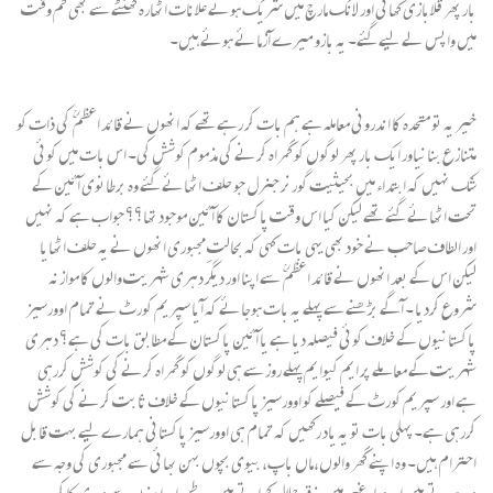
بار پھر قلابازی کھائی اور لانگ مارچ میں شریک ہونے علانات اٹھارہ گھنٹے سے بھی کم وقت
میں واپس لے لیے گئے۔ یہ بازو میرے آزمائے ہوئے ہیں۔
خیر یہ تو متحدہ کا اندرونی معاملہ ہے ہم بات کر رہے تھے کہ انھوں نے قائد اعظم ؒ کی ذات کو
متنازع بنانیاور ایک بار پھر لوگوں کو گمراہ کرنے کی مذموم کوشش کی۔ اس بات میں کوئی
شک نہیں کہ ابتداء میں بحیثیت گورنر جنرل جو حلف اٹھائے گئے وہ برطانوی آئین کے
تحت اٹھائے گئے تھے لیکن کیا اس وقت پاکستان کا آئین موجود تھا؟؟ جواب ہے کہ نہیں
اور الطاف صاحب نے خود بھی یہی بات کہی کہ بحالتِ مجبوری انھوں نے یہ حلف اٹھایا
لیکن اس کے بعد انھوں نے قائد اعظم ؒ سے اپنا اور دیگر دہری شہریت والوں کا موازنہ
شروع کردیا ۔ آگے بڑھنے سے پہلے یہ بات ہوجائے کہ آیا سپریم کورٹ نے تمام اوورسیز
پاکستانیوں کے خلاف کوئی فیصلہ دیا ہے یا آئین پاکستان کے مطابق بات کی ہے؟ دہری
شہریت کے معاملے پر ایم کیوایم پہلے روز سے ہی لوگوں کو گمراہ کرنے کی کوشش کررہی
ہے اور سپریم کورٹ کے فیصلے کو اوورسیز پاکستانیوں کے خلاف ثابت کرنے کی کوشش
کررہی ہے۔ پہلی بات تو یہ یاد رکھیں کہ تمام ہی اوورسیز پاکستانی ہمارے لیے بہت قابل
احترام ہیں۔ وہ اپنے گھر والوں،ماں باپ، بیوی بچوں بہن بھائی سے مجبوری کی وجہ سے
دور ہوتے ہیں اور دیار غیر میں رزقِ حلال کماتے ہیں۔ وطن اور اپنوں سے دوری کا کرب