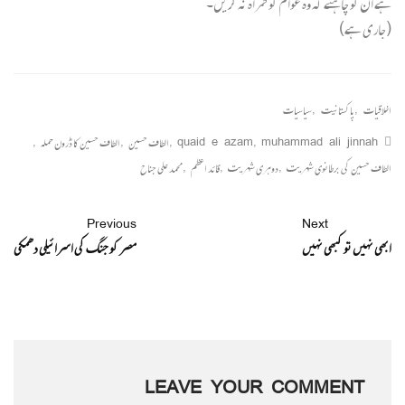
ہے ان کو چاہئے کہ وہ عوام کو گمراہ نہ کریں۔
(جاری ہے)
اخلاقیات
,
پاکستانیت
,
سیاسیات
muhammad ali jinnah
,
quaid e azam
,
الطاف حسین
,
الطاف حسین کا ڈرون حملہ
,
الطاف حسین کی برطانوی شہریت
,
دوہری شہریت
,
قائد اعظم
,
محمد علی جناح
Previous
Next
ابھی نہیں تو کبھی نہیں
مصر کو جنگ کی اسرائیلی دھمکی
LEAVE YOUR COMMENT