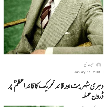
سلیم اللہ شیخ
January 11, 2013
دہری شہریت اور قائد تحریک کا قائد اعظم ؒ پر
ڈرون حملہ