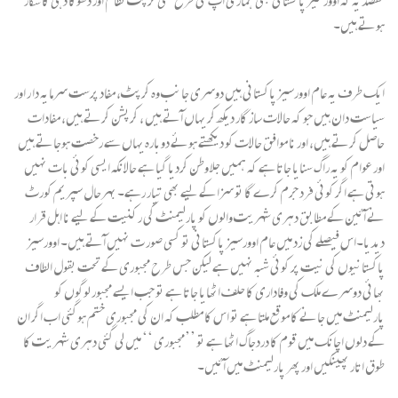
ہوتے ہیں۔
ایک طرف یہ عام اوورسیز پاکستانی ہیں دوسری جانب وہ کرپٹ، مفاد پرست سرمایہ دا ر اور
سیاست دان ہیں جو کہ حالات ساز گار دیکھ کر یہاں آتے ہیں ، کرپشن کرتے ہیں، مفادات
حاصل کرتے ہیں، اور نا موافق حالات کو دیکھتے ہوئے دوبارہ یہاں سے رخصت ہوجاتے ہیں
اور عوام کو یہ راگ سنایا جاتا ہے کہ ہمیں جلا وطن کردیا گیا ہے حالانکہ ایسی کوئی بات نہیں
ہوتی ہے اگر کوئی فرد جرم کرے گا تو سزا کے لیے بھی تیار رہے۔ بہرحال سپریم کورٹ
نے آئین کے مطابق دہری شہریت والوں کو پارلیمنٹ کی رکنیت کے لیے نا اہل قرار
دیدیا۔اس فیصلے کی زد میں عام اوورسیز پاکستانی تو کسی صور ت نہیں آتے ہیں۔ اوورسیز
پاکستانیوں کی نیت پر کوئی شبہ نہیں ہے لیکن جس طرح مجبوری کے تحت بقول الطاف
بھائی دوسرے ملک کی وفاداری کا حلف اٹھایا جاتا ہے تو جب ایسے مجبور لوگوں کو
پارلیمنٹ میں جانے کا موقع ملتا ہے تو اس کا مطلب کہ ان کی مجبوری ختم ہوگئی اب اگر ان
کے دلوں اچانک میں قوم کا دردجاگ اٹھا ہے تو ’’مجبوری ‘‘ میں لی گئی دہری شہریت کا
طوق اتار پھینکیں اور پھر پارلیمنٹ میں آئیں۔