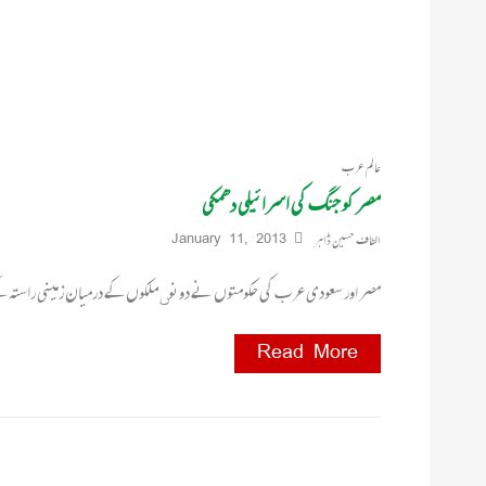
عالم عرب
مصر کو جنگ کی اسرائیلی دھمکی
الطاف حسین ڈاہر
January 11, 2013
مصر اور سعودی عرب کی حکومتوں نے دونوںملکوں کے درمیان زمینی راستہ کے
Read More