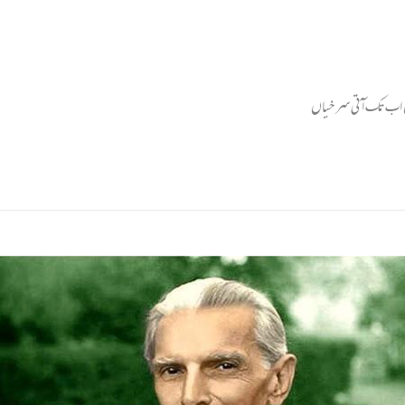
یں اب تک آتی سر خیاں