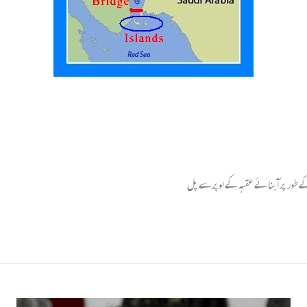
 طور پر آبنائے عقبہ کے اوپرسے پل