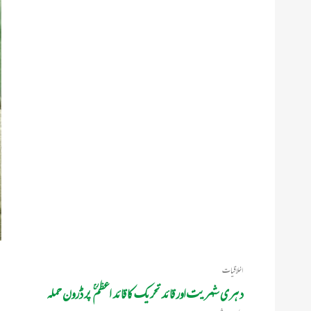
اخلاقیات
دہری شہریت اور قائد تحریک کا قائد اعظم ؒ پر ڈرون حملہ