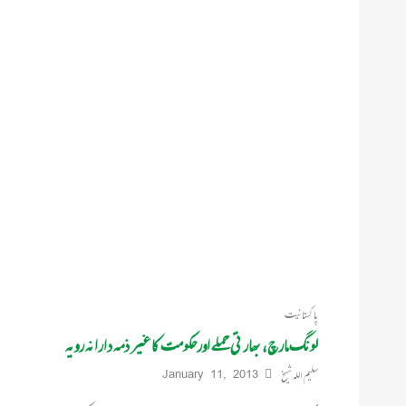
پاکستانیت
لونگ مارچ، بھارتی حملے اورحکومت کا غیر ذمہ دارانہ رویہ
سلیم اللہ شیخ
January 11, 2013