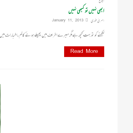
ابلاغ
ابھی نہیں تو کبھی نہیں
اسریٰ غوری
January 11, 2013
لکھنے کو تو بہت کچھ ہے مگر میرے اطراف میں پھیلے ہوئے کالم ،اخبارات م
Read More