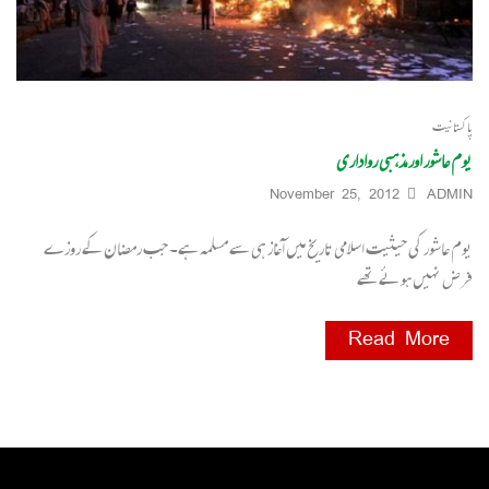
پاکستانیت
یوم عاشور اور مذہبی رواداری
November 25, 2012
ADMIN
یوم عاشور کی حیثیت اسلامی تاریخ میں آغاز ہی سے مسلمہ ہے۔ جب رمضان کے روزے
فرض نہیں ہوئے تھے
Read More