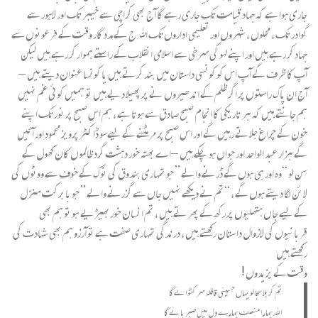
جاری ہوا ہے کہ جہاد قیامت تک جاری رہے گا آج بھی کراچی سے خیبر تک اور لاہور سے
گوادر تک ، محلوں ، شہروں اور تعلیمی اداروں تک الله ج کے مدد گار وقت کے فرعونوں سے
جہاد کر رہے ہیں اور اپنے لہو کی سرخی سے اسلامی انقلاب کے راستے ہموار کر رہے ہیں لیکن
آپ کا ظرف کے آپ اس کو کونسی داستان میں بند کرتے ہیں یا کونسا عنوان دیتے ہیں –
آج ان پاک راستوں پر اگر ظلم کے اندھیروں نے پر پھیلا دیے ہیں تو ہمیں کوئی غم نہیں
ہم جانتے ہیں کہ ہر تاریکی کا انجام صبح صادق سے ہوتا ہے ، ہم اس صبح پر نور تک اپنے
خون کے چراغ جلاتے رہیں گے اور اس صبح پر مر مٹنے کے لیےسو ڈاکٹر پرویز محمود اور آئیں
گے ہزار عبد الواحد اور جواں ہو چکے ہیں – اے بھتہ خور دہشت گرد ظالموں کان کھول کے
سن لو “وہ اور ہی ہوں گے ڈرنے والے ” جو تمہاری بندوق کی نوک کے خوف سے ووٹوں کی
لائن لگا دیتے ہوں گے ، “تم نے دیکھے نہیں جاں سے گزرنے والے ” جو بابرکت منزل
کے لیے جاں ہتھلیوں پر رکھ کے پھرتے ہیں ، تم انسان خوربھیڑیے ہو تو ہم بھی
قربانیوں کی لازوال داستان رکھتے ہیں ، درندگی تمہاری صفت ہے تو آرزو ہم بھی شہادت کی
رکھتے ہیں
وقت کے یزیدوں !
تم کربلا سجا لو یہاں حسینی قافلہ سر کٹوائے گا
الله ہمارا منصف ہمارے دل میں صبر پائے گا