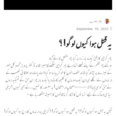
غلام اصغر ساجد
September 19, 2012
یہ قتل ہوا کیوں لوگو ! ؟
پھرکراچی کا افق ایک بار زرد پر گیا پھر مقتل خانے آباد
ہو گئے پھر ظلم نےاپنے شعلے اٹھا دیے پھر کراچی سلگنے لگا میرا قائد ڈاکٹر پرویز محمود کل جبر
کے نیزے پر چڑھ گیا شائد لطف خون کا خوگر پیاسا ہو گیا ذات پات اور علاقائی تعصب کے
درندوں نے اگلے ہی دن ایک اور ماں کا کلیجہ کاٹ دیا ایک بار پھر ان حق کے ٹھیکیداروں
نے حق کو ہی چبا ڈالا ——– امتحاں در امتحاں ! یہ سلسلہ رکا نہیں، رکےبھی کیوں ؟اپنی
سیاسی دھاک کے لیے انسانوں کا شکار کرنا ظالموں کا ہمیشہ مشغلہ رہا ہے –
لیکن یہ جہل ہوا کیوں لوگو ! ؟ یہ قتل ہوا کیوں لوگو ! ؟ کراچی پر درندوں کا راج ہوا کیوں لوگو !