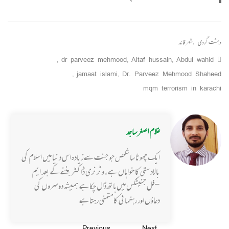
دہشت گردی
,
شہر قائد
,
dr parveez mehmood
,
Altaf hussain
,
Abdul wahid
,
jamaat islami
,
Dr. Parveez Mehmood Shaheed
mqm terrorism in karachi
غلام اصغر ساجد
ایک چھوٹا سا شخص جو جنت سے زیادہ اس دنیا میں اسلام کی
بالادستی کا خواہاں ہے ، وٹرنری ڈاکٹر بننے کے بعد ایم
-فل جنیٹکس میں ہاتھ ڈال چکا ہے ہمیشہ دوسروں کی
دعاؤں اور رہنمائی کا متمنی رہتا ہے
Previous
Next