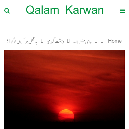
Qalam Karwan
Home
عالمی منظرنامہ
دہشت گردی
یہ قتل ہوا کیوں لوگو ! ؟