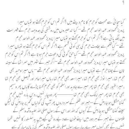
؟
کیا سچائی سے محبت کو جرم کا نام دیتے ہیں ؟ اگر تم اس کو جرم کہتے ہو توہاں میرا
پرویزمحمود اور عبد الواحد مجرم تھے- کیا اندھیروں میں روشنی کی جدوجہد جرم کے فہرست
میں جگہ پاتی ہے ؟ اگر تم اس کو جرم کہتے ہو توہاں میرا پرویزمحمود اور عبد الواحد مجرم
تھے- کیا ظلم سے بغاوت جرم کی ہی کوئی قسم ہے ؟ اگر تم اس کو جرم کہتے ہو توہاں میرا
پرویزمحمود اور عبد الواحد مجرم تھے- کیا حق گوئی کی دعوت جرم ہوتا ہے ؟ اگر تم اس کو جرم
کہتے ہو توہاں میرا پرویزمحمود اور عبد الواحد مجرم تھے- اگر جبر کے شہر میں سر اٹھا کے سینہ
تان کے چلنا جرم ہے توہاں میرا پرویزمحمود اور عبد الواحد مجرم تھے- ہاں میرا وحید بھی
مجرم تھا ، میرا نواز بھی مجرم تھا ، میرا سعد بھی مجرم تھا ، ہاں میرا عامر اور فیصل بھی مجرم تھا
، میرا غیور بھی مجرم تھا پھر میرے جاوید اور اسلم کو بھی مجرم کہنا پڑے گا ہاں پھر وسیم
بھی مجرم تھا پھر میرا مالک بھی مجرم تھا ——— پھر دو چار نہیں ، دس بارہ نہیں مجرم
گننا مشکل ہو جایئں گے – جبر اور ظلم کے سرداروں پھر آپ کی گولیاں کم پر جایئں گی لیکن
سینے گننا مشکل ہو جایئں گے کیوں کہ الله اور اس کے رسول صلی الله علیہ وآلہ وسلم کے
غلاموں نے جبر کے ہر دور میں اپنے خون سے دیے روشن کیے ہیں یہ سلسلہ رکا نہیں تھما
نہیں رکے بھی کیوں میرے پیارے رسول صلی الله علیہ وآلہ وسلم کی زبان مبارکہ سے