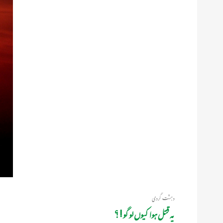
دہشت گردی
یہ قتل ہوا کیوں لوگو ! ؟