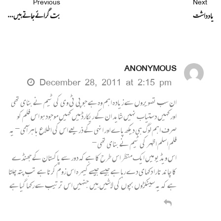
Previous
Next
یادداشت
بت گرائے جاتے ہیں...
ANONYMOUS
December 28, 2011 at 2:15 pm
ان سب تصویروں سے زیادہ اہم وہ ہے جو پی ٹی وی کی ٹیم نے بنای تھی
اور کہیں دستیاب نہیں شاید ان کے ریکارڈ میں کہیں موجود ہو اس فلم کو
صرف اہم لوگ ہی دیکھ پاے اور انہی کے ذریعے اس کی اطلاع باہر آی- یہ
فلم اسلم اظہر کی ٹیم نے بنای تھی-
اس ویڈیو میں ایک منظر اس طرح کا ہے کہ دور سے پاکستان کے جھنڈے
کا چاند تارا دکھای دے رہا ہے جیسے جیسے کیمرہ اس زوم کرتا ہے تب پتہ چلتا
ہے کہ یہ سینکڑوں بچوں کی لاشیں ہیں جنہیں اس ترتیب سے رکھا گیا ہے