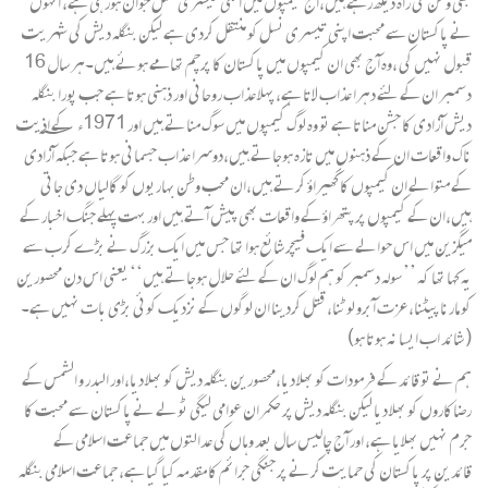
بھی وطن کی راہ دیکھ رہے ہیں،آج کیمپوں میں انکی تیسری نسل جوان ہورہی ہے، انہوں
نے پاکستان سے محبت اپنی تیسری نسل کو منتقل کردی ہے لیکن بنگلہ دیش کی شہریت
قبول نہیں کی ،وہ آج بھی ان کیمپوں میں پاکستان کا پرچم تھامے ہوئے ہیں۔ہر سال 16
دسمبر ان کے لئے دہرا عذاب لاتا ہے، پہلا عذاب روحانی اور ذہنی ہوتا ہے جب پورا بنگلہ
دیش آزادی کا جشن مناتا ہے تو وہ لوگ کیمپوں میں سوگ مناتے ہیں اور 1971ء ؁ کے اذیت
ناک واقعات ان کے ذہنوں میں تازہ ہوجاتے ہیں،دوسرا عذاب جسمانی ہوتا ہے جبکہ آزادی
کے متوالے ان کیمپوں کا گھیراؤ کرتے ہیں،ان محب وطن بہاریوں کو گالیاں دی جاتی
ہیں،ان کے کیمپوں پر پتھراؤ کے واقعات بھی پیش آتے ہیں اور بہت پہلے جنگ اخبار کے
میگزین میں اس حوالے سے ایک فیچر شائع ہوا تھا جس میں ایک بزرگ نے بڑے کرب سے
یہ کہا تھا کہ ’’ سولہ دسمبر کو ہم لوگ ان کے لئے حلا ل ہوجاتے ہیں‘‘ یعنی اس دن محصورین
کو مارنا پیٹنا، عزت آبرو لوٹنا، قتل کردینا ان لوگوں کے نزدیک کوئی بڑی بات نہیں ہے۔
( شائد اب ایسا نہ ہوتا ہو)
ہم نے تو قائد کے فرمودات کو بھلا دیا،محصورین بنگلہ دیش کو بھلا دیا،اور البدر و الشمس کے
رضاکاروں کو بھلا دیا لیکن بنگلہ دیش پر حکمران عوامی لیگی ٹولے نے پاکستان سے محبت کا
جرم نہیں بھلایا ہے، اور آج چالیس سال بعد وہاں کی عدالتوں میں جماعت اسلامی کے
قائدین پر پاکستان کی حمایت کرنے پر جنگی جرائم کا مقدمہ کیا گیا ہے، جماعت اسلامی بنگلہ