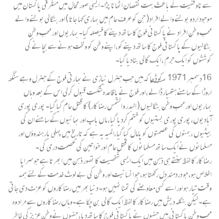
سے ناوقفیت کے باعث بہت نقصان اٹھانا پڑا۔ ایسی صورتحال میں مشرقی پاکستان میں
موجود اردو بولنے والے افراد( جن کو عرف عام میں بہاری کہا جاتا ) اور بنگالی بولنے والے
محب وطن افراد نے پاکستانی فوج کا ساتھ دینے کا فیصلہ کیا۔ بہاریوں اور محب وطن
بنگالیوں کے پاکستانی فوج کا ساتھ دینے کو،اپنے وطن کو و لخت ہونے سے بچانے کی
کوششوں کو ایک جرم ،ایک گالی بنادیا گیا۔
16دسمبر 1971 ؁ء کو ڈھاکہ میں جب جنرل نیازی نے بھارتی فوج کے جنرل وجے سنگھ
اروڑا کے سامنے ہتھیار ڈالے ،اور فوج نے باقاعدہ شکست قبول کرلی اس کے بعد وہاں
بہاریوں اور محب وطن بنگالیوں ( البدر و الشمس رضا کار) کا قتل عام کیا گیا۔ پوری پوری
آبادیوں،پوری پوری بستیوں کو ختم کردیا گیا، ماں باپ اور بھائیوں کے سامنے ان کی
بیٹیوں ،بہنوں کی عصمتوں کو پامال کیا گیا،المیہ یہ ہے کہ تاریخ میں پہلی بار ہندوؤں اور
مسلمانوں نے ایک ساتھ مسلمانوں کا قتل عام اور خواتین کی عصمت دری کی ۔
رضا کار کا لفظ سنتے ہی ذہن میں ایک ایسی شخصیت کا تصور ذہن میں ابھرتا ہے جو سراپا
اخلاص ہو،جو دردمند دل رکھتا ہو،جو انسانیت اور وطن کی بے لوث خدمت کے لئے ہمہ
وقت تیار ہو اور اسے کسی معاوضے کی تمنا نہیں ہو۔ دنیا بھر میں رضا کاروں کو عزت دی جاتی
ہے۔ لیکن بنگلہ دیش میں رضا کار کا لفظ ایک گالی بن چکا ہے۔وہاں رضا کاروں سے مراد وہ
محب وطن پاکستانی ہیں جنہوں نے پاکستانی فوج کا ساتھ دیا،جنہوں نے وطن عزیز کی خاطر