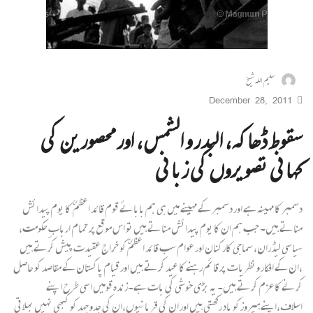
سلیم اللہ شیخ
December 28, 2011
سقوط ڈھاکہ، البدر و الشمس، اور محصورین کی
کہانی تصویروں کی زبانی
دسمبر کا مہینہ ہے اور دسمبر کے مہینے میں ہی ہم بابائے قوم قائد اعظم ؒ کا یوم پیدائش
مناتے ہیں۔ جب ہم ان کا یوم پیدائش مناتے ہیں تو اس موقع پر تمام اربابِ حکومت،
سیاسی لیڈران، سماجی کارکنان اور عوام سب قائد اعظمؒ کو خراج عقیدت پیش کرتے ہیں
،ان کے افکار و نظریات پر قائم رہنے کا عید کرتے ہیں اور قیام پاکستان کے مقاصد کو حاصل
کرنے کا عزم کرتے ہیں۔ یہ بڑی خوشی کی بات ہے۔زندہ قومیں اسی طرح اپنے
اسلاف،اپنے ہیروز کو یاد رکھتی ہیں اور ان کی قربانیوں،ان کی جدو جہد کو کبھی نہیں بھلاتی