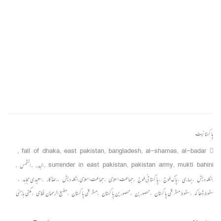
پاکستانیت
,
fall of dhaka
,
east pakistan
,
bangladesh
,
al-shamas
,
al-badar
mukti bahini
,
pakistan army
,
surrender in east pakistan
,
البدر
,
الشمس
,
بنگلہ دیش
,
بہاری
,
پاک فوج
,
پاکستانی فوج
,
جماعت اسلامی
,
جماعت اسلامی بنگلہ دیش
,
رضاکار
,
سعیدی مجاہد
,
سقوط ڈھاکہ
,
سقوط مشرقی پاکستان
,
محصورین
,
محصورین پاکستان
,
مشرقی پاکستان
,
مطیع الرحمان نظامی
,
مکتی باہنی