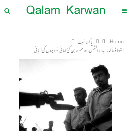
Qalam Karwan
Home
پاکستانیت
سقوط ڈھاکہ، البدر و الشمس، اور محصورین کی کہانی تصویروں کی زبانی