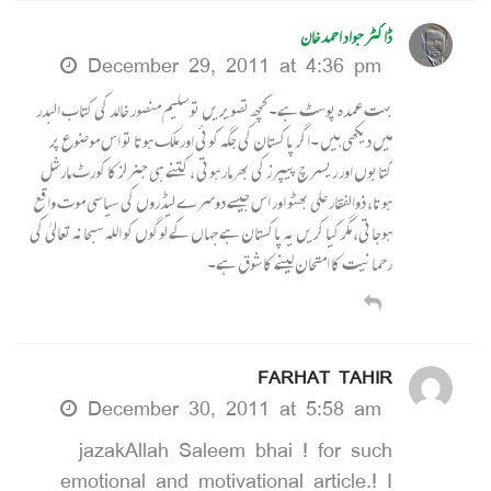
ڈاکٹر جواد احمد خان
December 29, 2011 at 4:36 pm
بہت عمدہ پوسٹ ہے۔ کچھ تصویریں تو سلیم منصور خالد کی کتاب البدر
میں دیکھی ہیں ۔اگر پاکستان کی جگہ کوئی اور ملک ہوتا تو اس موضوع پر
کتابوں اور ریسرچ پیپرز کی بھرمار ہوتی ،کتنے ہی جنرلز کا کورٹ مارشل
ہوتا، ذوالفقار علی بھٹو اور اس جیسے دوسرے لیڈروں کی سیاسی موت واقع
ہوجاتی، مگر کیا کریں یہ پاکستان ہے جہاں کے لوگوں کو اللہ سبحانہ تعالیٰ کی
رحمانیت کا امتحان لینے کا شوق ہے۔
FARHAT TAHIR
December 30, 2011 at 5:58 am
jazakAllah Saleem bhai ! for such
emotional and motivational article.! I