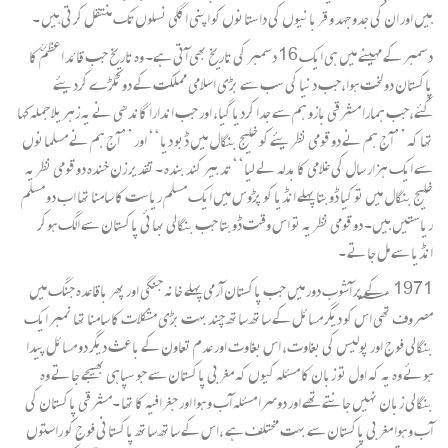
ہیں اور ان کی جدو جہد و قربانیوں کی داستانوں کو اپنی اگلی نسلوں تک منتقل کرتی ہیں ۔
دسمبر کے مہینے میں ہی ایک 16 دسمبر کی تاریخ بھی آتی ہے۔ وہ تاریخ جب قائد اعظمؒ کا
پاکستان دو لخت ہوا،جب دنیا کی سب سے بڑی اسلامی مملکت کے دو ٹکڑے کردیئے
گئے،جب ہمارا مشرقی بازو ہم سے جدا کردیا گیا، اور جب اندارا گاندھی نے یہ زہریلا جملہ کہا
تھا کہ ’’ آج ہم نے دو قومی نظریئے کو خلیج بنگال میں ڈبو دیا‘‘ اور ’’ آج ہم نے مسلمانوں
سے ایک ہزار سال کی غلامی کا بدلہ لے لیا‘‘ تدبیر کند بندہ ۔ تقدیر زن خندہ دو قومی نظریہ
خلیج بنگال میں تو کیا ڈوبتا پہلے انڈیا کو پڑوس میں ایک مسلم ریاست کا سامنا تھا اب دو مسلم
ریاستیں ہیں۔ دو قومی نظریہ تو اس وقت ڈوبتا جب بنگالی بھائی پاکستان سے الگ ہوکر
انڈیا سے مل جاتے ۔
1971 ؁ء کے پر آشوب دور میں جب پاکستان آرمی پہلے خانہ جنگی اور پھر باقاعدہ جنگ میں
مصروف تھی اس کو دیگر مسائل کے ساتھ ساتھ چند بہت بڑی مشکلات کا سامنا تھا نمبر ایک
بنگالی فوج اور پولیس کی بغاوت، اس بغاوت اور عدم تعاون کے باعث دیگر دو مسائل پیدا
ہوئے وہ یہ کہ اول تو زبان کا مسئلہ کیوں کہ مغربی پاکستان سے جو سپاہی بھیجے جاتے وہ
بنگالی زبان نہیں جانتے تھے اور دوسرا مسئلہ آب و ہوا اور جغرافیہ کا تھا ۔مشرقی پاکستان کی
آب و ہوا مغربی پاکستان سے بہت مختلف ہے ،اس کے ساتھ ساتھ پاکستانی فوج کو راستوں