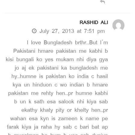
RASHID ALI
July 27, 2013 at 7:51 pm
I love Bungladesh brthr..But I’m
Pakistani hmare pakistan me kabhi b
kisi bungali ko yes mukam nhi diya gya
jo aj ek pakistani ka bungladesh me
hy…humne is pakistan ko india c hasil
kya un hinduon c wo indian b hmare
pakistan me rehty hen..pr humne kabhi
b un k sath esa salook nhi kiya sab
ekathy khaty pity or khelty hen…pr
wahan esa kyn is zameen k name pe
farak kiya ja raha hy sab c bari bat ap