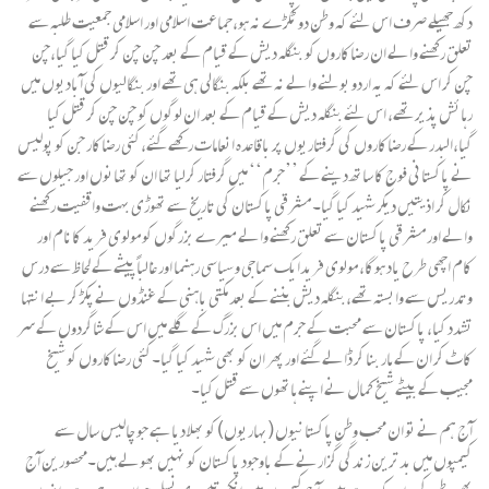
دکھ جھیلے صرف اس لئے کہ وطن دو ٹکڑے نہ ہو،جماعت اسلامی اور اسلامی جمعیت طلبہ سے
تعلق رکھنے والے ان رضاکاروں کو بنگلہ دیش کے قیام کے بعد چن چن کر قتل کیا گیا،چن
چن کر اس لئے کہ یہ اردو بولنے والے نہ تھے بلکہ بنگالی ہی تھے اور بنگالیوں کی آبادیوں میں
رہائش پذیر تھے، اس لئے بنگلہ دیش کے قیام کے بعد ان لوگوں کو چن چن کر قتل کیا
گیا،البدر کے رضاکاروں کی گرفتاریوں پر باقاعدہ انعامات رکھے گئے،کئی رضاکار جن کو پولیس
نے پاکستانی فوج کا ساتھ دینے کے ’’جرم‘‘ میں گرفتار کرلیا تھا ان کو تھانوں اور جیلوں سے
نکال کر اذیتیں دیکر شہید کیا گیا۔ مشرقی پاکستان کی تاریخ سے تھوڑی بہت واقفیت رکھنے
والے اور مشرقی پاکستان سے تعلق رکھنے والے میرے بزرگوں کو مولوی فرید کانام اور
کام اچھی طرح یاد ہوگا، مولوی فریدایک سماجی و سیاسی رہنما اور غالباً پیشے کے لحاظ سے درس
و تدریس سے وابستہ تھے،بنگلہ دیش بننے کے بعد مکتی باہنی کے غنڈوں نے پکڑ کر بے انتہا
تشدد کیا، پاکستان سے محبت کے جرم میں اس بزرگ کے گلے میں اس کے شاگردوں کے سر
کاٹ کر ان کے ہار بنا کر ڈالے گئے اور پھر ان کو بھی شہید کیا گیا۔کئی رضاکاروں کو شیخ
مجیب کے بیٹے شیخ کمال نے اپنے ہاتھوں سے قتل کیا۔
آج ہم نے تو ان محب وطن پاکستانیوں (بہاریوں) کو بھلا دیا ہے جو چالیس سال سے
کیمپوں میں بدترین زندگی گزارنے کے باوجود پاکستان کو نہیں بھولے ہیں۔محصورین آج