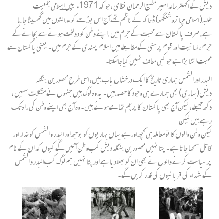
دیش کے اکہتر سالہ امیر مطیع الرحمان نظامی ،جو کہ 1971ء ؁ میں اسلامی جمعیت
طلبہ(اسلامی چھاترو شنگھو) ڈھاکہ کے ناظم تھے آج اس بوڑھے کو عدالتوں میں گھسیٹا جارہا
ہے، صرف پاکستان سے محبت کے جرم میں ،اپنے وطن کو دولخت ہونے سے بچانے کے
جرم،لسانیت اور قوم پرستی کے مقابلے میں اسلام پسندی کے جرم میں۔ یعنی پاکستان سے
محبت اتنا بڑا ہے جو کبی معاف نہیں کیاجاسکتا۔
البدر اور الشمس ہماری تاریخ کا ایک درخشاں باب ہیں،اسی طرح محصورین بنگلہ
دیش(بہاری) بھی ہمارے ہی وجود کا حصہ ہیں۔ یہ وہ لوگ ہیں جنہوں نے مشکلات سہیں ،
دکھ جھیلے، لیکن آج بھی پاکستان کا پرچم تھامے ہوئے ہیں۔وہ آج بھی اپنے وطن کی راہ تک
رہے ہیں لیکن
لیکن وطن والوں کا تو معاملہ ہی کچھ اور ہے یہاں بہاریوں کو بوجھ اور البدر و الشمس کو غدار اور
قاتل سمجھا جاتا ہے۔ پتا نہیں محصورین بنگلہ دیش کب وطن آئیں گے کیوں کہ ان کے نام
پر سیاست کرنے والوں نے بھی ان کو بھلا دیا ہے اور پتا نہیں ہم لوگ کب البدر و الشمس
کے شہداء کی قربانیوں کی قدر کریں گے۔