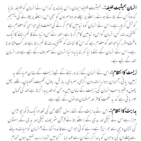
انسان بحیثیت خلیفہ:
۔بحیثیت خلیفہ ایمان، اس بات پر کہ اس نے انسان کو خلیفہ بنایا
کہ وہ اُس کے بتائے ہوئے راستے پر چلے اور دوسروں کو بھی اس راستے پر چلانے کی پیہیم
کوشش کرتا رہے۔ اس نے انسان کو دنیا میں کا م کرنے کی مہلت دی جو اسی کو معلوم ہے
کتنی مدت کس انسان کو اس دنیا میں کام کرنا ہے. اللہ نے اس دنیا کے قائم رہنے کا ایک
وقت مقررکیا جو اللہ کو معلوم ہے کہ اس کائنات کو کتنی مدت قائم رہنا ہے اور کب فنا ہونا
ہے۔ اس نے انسان کے لئے دنیا کو بنایایہ دنیا انسان کے مصرف کے لیے ہے اور انسان
اللہ کے لیے ہے.
زیست کا انتظام:.
اس نے انسان کے زندہ رہنے کے لیے زیست کے ساما ن مہیاکئے یہ
زمین، پانی، آسما ن ،ہوا،رات،دن،گرمی،سردی ،بارش، بادل، کھیت، کھلیان، غلے، پھل
پھول وغیرہ سب انسان کی زیست کے سامان ہیں۔جن کو اللہ پیدا کرتا ہے اللہ کی کمال
مہربانی ہے کہ یہ نعمت کافر اور مسلمان دونوں کے لیے ہے.
ہدایت کا انتظام:.
اس نے ہدایت کے لئے رسول بھیجے جن کی تعداد ایک لاکھ چوبیس
ہزارہے اس نے نیکی اور بدی کے راستے بتائے قرآن شریف نیکی اور بدی کے راستوں
کی نشان دہی سے بھرا پڑا ہے۔ ہے کوئی جو اس سے فائدہ اُٹھائے؟انسان کو حیات دینے
سے پہلے ان کی روحوں کو پیدا کر کے ان سے عہد لیا ’’کیا میں تمہارا رب نہیں ہوں تمام