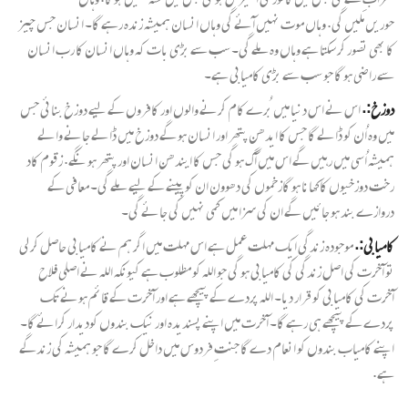
حوریں ملیں گی. وہاں موت نہیں آئے گی وہاں انسان ہمیشہ زندہ رہے گا۔ انسان جس چیز
کا بھی تصور کر سکتا ہے وہاں وہ ملے گی۔ سب سے بڑی بات کہ وہاں انسان کا رب انسان
سے راضی ہو گا جو سب سے بڑی کامیابی ہے۔
دوزخ:.
اس نے اس دنیا میں بُرے کام کرنے والوں اور کافروں کے لیے دوزخ بنائی جس
میں وہ اُن کو ڈالے گا جس کا ایدھن پتھر اور انسان ہو گے دوزخ میں ڈالے جانے والے
ہمیشہ اُسی میں رہیں گے اس میں آگ ہو گی جس کا ایندھن انسان اور پتھر ہو نگے. زقوم کاد
رخت دوزخیوں کاکھانا ہو گازخموں کی دھوون ان کو پینے کے لیے ملے گی۔ معافی کے
دروازے بند ہو جائیں گے ان کی سزا میں کمی نہیں کی جائے گی۔
کامیابی:.
موجودہ زندگی ایک مہلت عمل ہے اس مہلت میں اگر ہم نے کامیابی حاصل کر لی
تو آخرت کی اصل زندگی کی کامیابی ہو گی جو اللہ کو مطلوب ہے کیونکہ اللہ نے اصلی فلاح
آخرت کی کامیابی کو قرار دیا۔ اللہ پردے کے پیچھے ہے اور آخرت کے قائم ہونے تک
پردے کے پیچھے ہی رہے گا۔ آخرت میں اپنے پسندیدہ اور نیک بندوں کودیدار کرائے گا۔
اپنے کامیاب بندوں کو انعام دے گا جنتِ فردوس میں داخل کرے گا جو ہمیشہ کی زندگے
ہے.