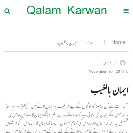
Qalam Karwan
Home
اسلام
ایمان بالغیب
میر افسر امان
November 30, 2011
ایمان بالغیب
’’ہدایت ہے اُن پرہیزگار لوگوں کے لیے جو غیب پر ایمان لاتے ہیں‘‘(البقرۃ ۲۔۳)
یہ مومنین کے ایمان کی نشانی ہے کہ وہ اپنے رب پر بغیر دیکھے ایمان لاتے ہیں۔اس کی
تفصیل یہ ہے کہ انسان اللہ پر اس کی تمام صفتوں کے ساتھ ایمان لائے،اس کے فرشتوں
پر ایمان لائے جو اس نے نظام دنیا چلانے کے لیے پیدا کئے ہیں، ا س نے جو کتابیں اپنے