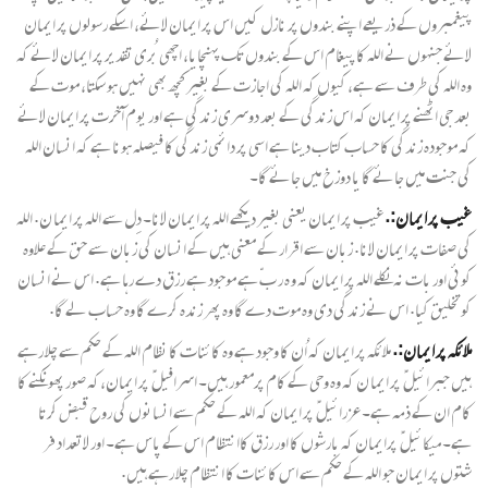
پیغمبروں کے ذریعے اپنے بندوں پر نازل کیں اس پر ایمان لائے، اسکے رسولوں پر ایمان
لائے جنہوں نے اللہ کا پیغام اس کے بندوں تک پہنچایا، اچھی بُری تقدیر پر ایمان لائے کہ
وہ اللہ کی طرف سے ہے، کیوں کہ اللہ کی اجازت کے بغیر کچھ بھی نہیں ہو سکتا، موت کے
بعد جی اٹھنے پر ایمان کہ اس زندگی کے بعد دوسری زندگی ہے اور یوم آخرت پر ایمان لائے
کہ موجودہ زندگی کا حساب کتاب دینا ہے اسی پر دائمی زندگی کا فیصلہ ہونا ہے کہ انسان اللہ
کی جنت میں جائے گا یا دوزخ میں جائے گا۔
غیب پر ایمان:.
غیب پر ایمان یعنی بغیر دیکھے اللہ پر ایمان لانا۔ دِل سے اللہ پر ایما ن. اللہ
کی صفات پر ایمان لانا. زبان سے اقرار کے معنی ہیں کے انسان کی زبان سے حق کے علاوہ
کوئی اور بات نہ نکلے اللہ پر ایمان کہ و ہ ر بّ ہے موجود ہے رزق دے رہا ہے. اس نے انسان
کوتخلیق کیا. اس نے زندگی دی وہ موت دے گا وہ پھر زندہ کرے گا وہ حساب لے گا.
ملائکہ پر ایمان:.
ملائکہ پر ایمان کہ اُن کا وجود ہے وہ کائنات کا نظام اللہ کے حکم سے چلا رہے
ہیں جبرائیل ؑ پر ایما ن کہ وہ وحی کے کام پرمعمور ہیں۔ اسرافیل ؑ پر ایمان،کہ صور پھونکنے کا
کام ان کے ذمہ ہے۔ عزرائیل ؑ پر ایمان کہ اللہ کے حکم سے انسانوں کی روح قبض کرتا
ہے۔ میکائیل ؑ پرایمان کہ بارشوں کا اور رزق کاانتظام اس کے پاس ہے۔ اور لاتعداد فر
شتوں پر ایمان جو اللہ کے حکم سے اس کائنات کا انتظام چلا رہے ہیں.