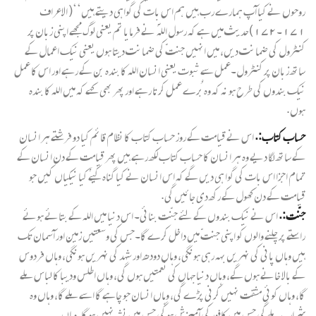
روحوں نے کیا آپ ہمارے رب ہیں ہم اس بات کی گواہی دیتے ہیں‘‘( الاعراف
۱۷۱۔۱۷۲)حدیث میں ہے کہ رسول اللہ ؐ نے فرمایا تم یعنی لوگ مجھے اپنی زبان پر
کنٹرول کی ضمانت دیں، میں انہیں جنتّ کی ضمانت دیتا ہوں یعنی نیک اعمال کے
ساتھ زبان پر کنٹرول۔عمل سے ثبوت یعنی انسان اللہ کا بندہ بن کے رہے اور اس کا عمل
نیک بندوں کی طرح ہو نہ کہ وہ بُرے عمل کرتا رہے اور پھر بھی کہے کہ میں اللہ کا بندہ
ہوں.
حساب کتاب:.
اس نے قیامت کے روز حساب کتاب کا نظام قائم کیا دو فرشتے ہر انسان
کے ساتھ لگا دیے وہ ہر انسان کا حساب کتاب لکھ رہے ہیں پھر قیامت کے دن انسان کے
تمام اجزا اس بات کی گوا ہی دیں گے کہ اس انسان نے کیا گناہ کیےٗ کیا نیکیاں کیں جو
قیامت کے دن کھول کے رکھ دی جائیں گی.
جنّت:.
اس نے نیک بندوں کے لئے جنّت بنائی۔ اس دنیا میں اللہ کے بتائے ہوئے
راستے پر چلنے والوں کو اپنی جنتّ میں داخل کرے گا۔جس کی وسعتیں زمین اور آسمان تک
ہیں وہاں پانی کی نہریں بہہ رہی ہونگی، وہاں دودھ اور شہد کی نہریں ہونگی، وہاں فردوس
کے بالا خانے ہوں گے، وہاں دنیا جہاں کی نعمتیں ہوں گی، وہاں اطلس ودیبا کا لباس ملے
گا، وہاں کوئی مشقت نہیں کرنی پڑے گی، وہاں انسان جو چاہے گا اسے ملے گا، وہاں وہ
شرابِ ملے گی جس میں کافور کی آمیزش ہو گی جس میں نشہ نہیں ہو گا. وہاں