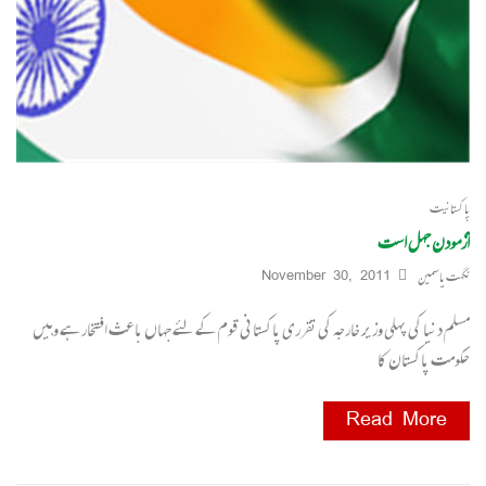
پاکستانیت
آزمودن جہل است
نگہت یاسمین
November 30, 2011
مسلم دنیا کی پہلی وزیر خارجہ کی تقرری پاکستانی قوم کے لئے جہاں باعث افتخار ہے وہیں
حکومت پاکستان کا
Read More