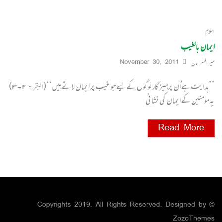
اسلام
ایمان بالغیب
میر افسر امان
November 30, 2011
’’ہدایت ہے اُن پرہیزگار لوگوں کے لیے جو غیب پر ایمان لاتے ہیں‘‘(البقرۃ ۲۔۳)
یہ مومنین کے ایمان کی نشانی
Read More
© Copyrights 2019. All Rights Reserved. Designed by
ZozoThemes