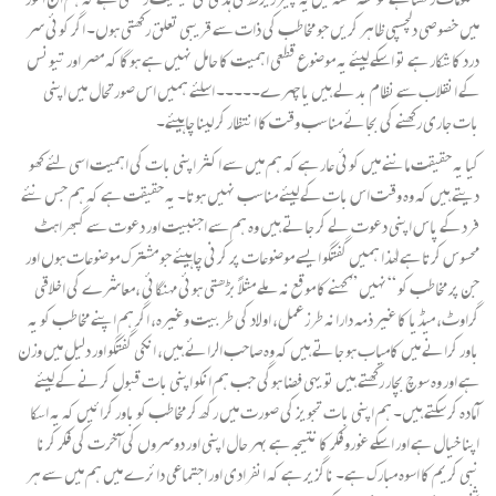
میں خصوصی دلچسپی ظاہر کریں جو مخاطب کی ذات سے قریبی تعلق رکھتی ہوں۔ اگر کوئی سر
درد کا شکار ہے تو اسکے لیئے یہ موضوع قطعی اہمیت کا حامل نہیں ہے ہوگا کہ مصر اور تیونس
کے انقلاب سے نظام بدلے ہیں یا چہرے۔۔۔۔۔ اسلئے ہمیں اس صورتحال میں اپنی
بات جاری رکھنے کی بجائے مناسب وقت کا انتظار کر لینا چاہیئے۔
کیا یہ حقیقت ماننے میں کوئی عار ہے کہ ہم میں سے اکثر اپنی بات کی اہمیت اسی لئے کھو
دیتے ہیں کہ وہ وقت اس بات کے لیئے مناسب نہیں ہوتا۔ یہ حقیقت ہے کہ ہم جس نئے
فرد کے پاس اپنی دعوت لے کر جاتے ہیں وہ ہم سے اجنبیت اور دعوت سے گبھراہٹ
محسوس کرتا ہے لھٰذا ہمیں گفتگو ایسے موضوعات پر کرنی چاہیئے جو مشترک موضوعات ہوں اور
جن پر مخاطب کو “نہیں ” کہنے کا موقع نہ ملے مثلاً بڑھتی ہوئی مہنگائی ،معاشرے کی اخلاقی
گراوٹ، میڈیا کا غیر ذمہ دارانہ طرز عمل، اولاد کی طربیت وغیرہ، اگر ہم اپنے مخاطب کو یہ
باور کرانے میں کامیاب ہو جاتے ہیں کہ وہ صاحب الرائے ہیں، انکی گفتگو اور دلیل میں وزن
ہے اور وہ سوچ بچار رکھتے ہیں تو یہی فضا ہوگی جب ہم انکو اپنی بات قبول کرنے کے لیئے
آمادہ کر سکتے ہیں۔ ہم اپنی بات تجویز کی صورت میں رکھ کر مخاطب کو باور کرائیں کہ یہ اسکا
اپنا خیال ہے اور اسکے غورو فکر کا نتیجہ ہے بہر حال اپنی اور دوسروں کی آخرت کی فکر کرنا
نبی کریم کا اسوہ مبارک ہے۔ ناگزیر ہے کہ انفرادی اور اجتماعی دائرے میں ہم میں سے ہر