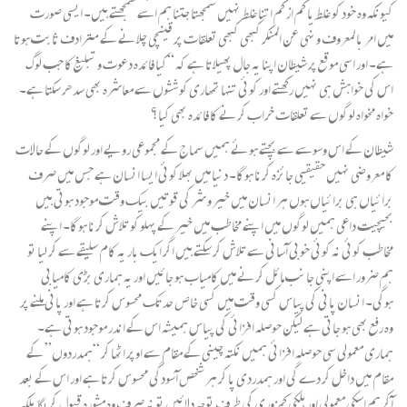
کیونکہ وہ خود کو غلط یا کم از کم اتنا غلط نہیں سمجھتا جتنا ہم اسے سمجھتے ہیں۔ ایسی صورت
میں امر با لمعروف و نہی عن المنکر کبھی کبھی تعلقات پر قینچی چلانے کے مترادف ثابت ہوتا
ہے۔ اور اسی موقع پر شیطان اپنا یہ جال پھیلاتا ہے کہ “کیا فائدہ دعوت و تبلیغ کا جب لوگ
اس کی خواہش ہی نہیں رکھتے اور کوئی تنہا تمھاری کوششوں سے معاشرہ بھی سدھر سکتا ہے۔
خواہ مخواہ لوگوں سے تعلقات خراب کرنے کا فائدہ بھی کیا؟
شیطان کے اس وسوسے سے بچتے ہوئے ہمیں سماج کے مجموعی رویے اور لوگوں کے حالات
کا معروضی نہیں حقیقیی جائزہ کرنا ہوگا۔ دنیا میں بھلا کوئی ایسا انسان ہے جس میں صرف
برائیاں ہی برائیاں ہوں ہر انسان میں خیر و شر کی قوتیں بیک وقت موجود ہوتی ہیں
بحیچیت داعی ہمیں لوگوں میں اپنے مخاطب میں خیر کے پہلو کو تلاش کرنا ہوگا۔ اپنے
مخاطب کوئی نہ کوئی خوبی آسانی سے تلاش کر سکتے ہیں اگر ایک بار یہ کام سلیقے سے کر لیا تو
ہم ضرور اسے اپنی جانب مائل کرنے میں کامیاب ہو جائیں اور یہ ہماری بڑی کامیابی
ہوگی۔ انسان پانی کی پیاس کسی وقت میں کسی خاص حد تک محسوس کرتا ہے اور پانی ملنے پر
وہ رفع بھی ہو جاتی ہے لیکن حوصلہ افزائی کی پیاس ہمیشہ اس کے اندر موجود ہوتی ہے۔
ہماری معمولی سی حوصلہ افزائی ہمیں نکتہ چینی کے مقام سے اوپر اٹھا کر “ہمدردوں” کے
مقام میں داخل کر دے گی اور ہمدردی پا کر ہر شخص آسودگی محسوس کرتا ہے اور اس کے بعد
آکر ہم اسکی معمولی اور ہلکی کمزوری کی طرف توجہ دلائیں تو نہ صرف وہ مشورہ قبول کریگا بلکہ