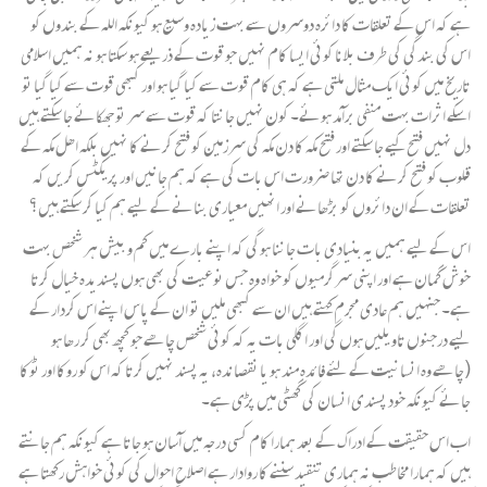
ہے کہ اس کے تعلقات کا دائرہ دوسروں سے بہت زیادہ وسیع ہو کیونکہ اللہ کے بندوں کو
اس کی بندگی کی طرف بلانا کوئی ایسا کام نہیں جو قوت کے ذریعے ہو سکتا ہو نہ ہمیں اسلامی
تاریخ میں کوئی ایک مثال ملتی ہے کہ ہی کام قوت سے کیا گیا ہو اور کبھی قوت سے کیا گیا تو
اسکے اثرات بہت منفی برآمد ہوئے۔ کون نہیں جانتا کہ قوت سے سر تو جھکائے جا سکتے ہیں
دل نہیں فتح کیے جا سکتے اور فتح مکہ کا دن مکہ کی سرزمین کو فتح کرنے کا نہیں بلکہ اھل مکہ کے
قلوب کو فتح کرنے کا دن تھا ضرورت اس بات کی ہے کہ ہم جانیں اور پریکٹس کریں کہ
تعلقات کے ان دائروں کو بڑھانے اور انھیں معیاری بنانے کے لیے ہم کیا کر سکتے ہیں؟
اس کے لیے ہمیں یہ بنیادی بات جاننا ہوگی کہ اپنے بارے میں کم و بیش ہر شخص بہت
خوش گمان ہے اور اپنی سرگرمیوں کو خواہ وہ جس نوعیت کی بھی ہوں پسندیدہ خیال کرتا
ہے۔ جنہیں ہم عادی مجرم کہتے ہیں ان سے کبھی ملیں تو ان کے پاس اپنے اس کردار کے
لیے درجنوں تاویلیں ہوں گی اور اگلی بات یہ کہ کوئی شخص چاھے جو کچھ بھی کر رھا ہو
(چاھے وہ انسانیت کے لئے فائدہ مند ہو یا نقصاندہ، یہ پسند نہیں کرتا کہ اس کو روکا اور ٹوکا
جائے کیونکہ خود پسندی انسان کی گھٹی میں پڑی ہے۔
اب اس حقیقت کے ادراک کے بعد ہمارا کام کسی درجہ میں آسان ہو جاتا ہے کیونکہ ہم جانتے
ہیں کہ ہمارا مخاطب نہ ہماری تنقید سننے کا روادار ہے اصلاحِ احوال کی کوئی خواہش رکھتا ہے