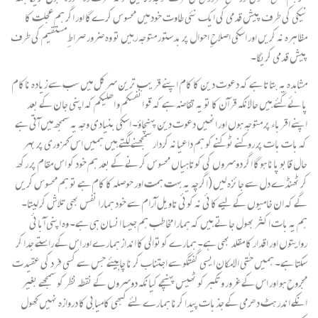
نیکی کی طرف پیش قدمی کی ایک نئی طاوت خود میں محسوس کرےگا اور اگر ہم عجلت کا
مظاہرہ نہ کریں اور اسکی اصلاحِ احوال پر بدستور متوجہ رہیں تو وہ ضرور صراطِ مستقیم کی طرف
پیش قدمی کریگا۔
مشاہدہ یہ بتاتا ہے کہ دعوت دین کا کام اپنے قریب ترین سرکل میں سب سے زیادہ ناکام
پائے گئے ہیں حالانکہ قرآن کا تو یہ تقاضہ ہے کہ قو انفسکم و اھلیکم کہ اپنی جان کے بعد
اپنے اقرباء پر متوجہ ہوں اور انھیں دعوت دین پہنچاؤ۔ اسکی بنیادی وجہ یہ سمجھ میں آتی ہے
کہ بات بات پر روکنے ٹوکنے کو ہم داعیانہ کردار سمجھنے لگتے ہیں ہمیں اس کمزوری پر بہر
حال قابو پانا ہوگا اگر دوسروں کی کوتاہیاں محسوس کرنے کے بعد ہم خود کو اس مقام پر رکھ
کر ٹھنڈے دل سے جائزہ لیں (اگرچہ یہ بہت ہمت اور حوصلہ کا کام ہے تو ہم محسوس کریں
گے کہ ان خامیوں کے لیے کائی نہ کوئی تاویل آرام سے خود ہمارا نفس بھی تلاش کر لیتا۔
ہم یہ بات اکثر بھول جاتے ہیں کہ ہمارا مخاطب ہم جیسا انسان ہی ہے۔ وہ اپنی آبائی
روایتوں اور اقدار کا مقلد بھی ہے۔ ہمارے کوتوالی کا انداز ہمارے اور اس کے راستے جدا کر
سکتا ہے۔ ہمیں حتٰی الامکان ایسی گفتگو سے اجتناب کر نا چاہیئے جس سے کسی فرد کی عقیدت
مجروح ہو اور اس کے غرور و تکبر کو ٹھیس پہنچے کیانکہ دوسروں کے نقطہ نظر کو سمجھے بغیر
انکے اندر ہٹ دھرمی کے جذبات پیدا کرنا ہمارے لئے کبھی کامیابی کا دروازہ نہیں کھول