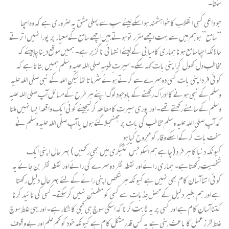
سکتا۔
جو داعی کسی انقلاب کا خواہشمند ہو اسکے لیئے سب سے پہلی مشق یہ ضروری ہے کہ وہ اچھا
“سامع” ہوہم میں سے بہت اچھے مقرر تو ہوتے ہیں اچھے سامع کے معیار پر پورا نہیں اترتے
حالانکہ اچھا سامع ہونا ہماری کامیابی کے لیئے انتہائی ناگزیر ہے۔ ہمیں موقع دینا چاہیئے کہ
مخاطب دل کھول کر اپنی بات کہہ سکے۔ سیرتِ طیبہ صلی اللہ علیہ وسلم ہمیں بتاتا ہے کہ
کوئی فرد اپنی بات کسی دوسرے سے کرتے ہوئے شرماتا تھا لیکن اللہ کے نبی صلی اللہ علیہ
وسلم کے نبی ہونے کا ادراک رکھنے کے باوجود لوگ اپنے ہر طرح کے مسائل آپ صلی اللہ علیہ
وسلم کے سامنے رکھتے تھے۔ اور پوری سیرت کا مطالعہ کر لیجیئے کوئی ایک واقعہ ایسا نہیں ملتا
کہ آپ صلی اللہ علیہ وسلم مخاطب کی بات پر جھنجھلا گئے ہوں یا آپ صلی اللہ علیہ وسلم نے
سخت بات کر کے اسکے وقار کو مجروح کیا ہو
کیونکہ دنیا کا ہر فرد (چاہے ہم اسکو جس کٹیگری میں بھی رکھیں ) بہر حال اپنی ایک
شخصیت رکھتا ہے۔ ہماری رائے اور نقطہ نظر دوسرے کی رائے اور نقطہ نظر بن جائے یہ
کوئی اتنا آسان کام بھی نہیں ہے کیونکہ ہر شخص اپنی رائے کے لئے بہرحال دلیل رکھتا
ہے اور ہم بغیر دلیل کے محض‌جذبات سے کسی کو مطمئن نہیں کر سکتے۔ کسی کی تائید کرنا
کتنا آسان کام ہے اور کسی پر یہ ثابت کرنا کہ اسکی سوچ ہی کجی کا شکار ہے۔ اور یہی غلط سوچ
غلط ظرز عمل کا باعث بنی ہے یہ کس قدر مشکل کام ہے کیونکہ خود کو کم علم اور بے وقوف