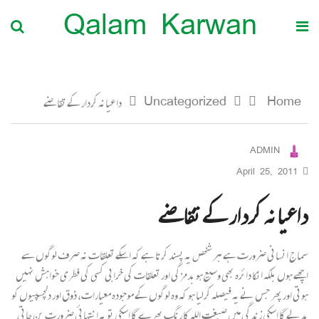
Qalam Karwan
Home
Uncategorized
داعیانہ کردار کے تقاضے
ADMIN
April 25, 2011
داعیانہ کردار کے تقاضے
سماج انسانی ضرورت ہے ہر شخص یہ پسند کرتا ہے کہ اسکے تعلقات نہ صرف لوگوں سے
اچھے ہوں بلکہ انکا دائرہ بھی وسیع ہو بدمزگی اور تعلقات کی خرابی کسی کی فطری خواہش نہیں
ہوتی اور پھر جس نے یہ فیصلہ کرلیا ہو کہ وہ لوگوں کے موجودہ معیارات، ذوق اور دلچسپیوں کو
بدلے گا اسکی زندگی میں صبغت اللہ کا رنگ بھرے گا اسکی تو یہ انتہائی ضرورت بن جاتی