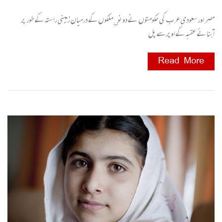
مصر اور سعودی عرب کی حکومتوں نے دونوںملکوں کے درمیان زمینی راستہ کے طور پر
آبنائے عقبہ کے اوپرسے پل
Read More