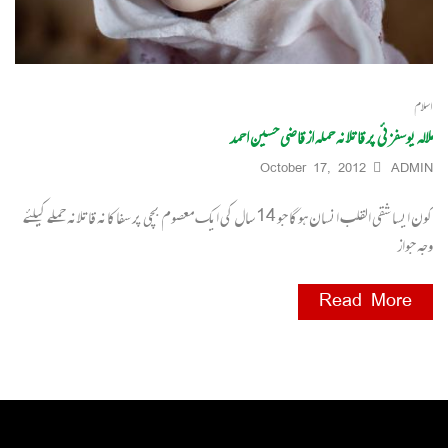
اسلام
ملالہ یوسفزئی پر قاتلانہ حملہ از قاضی حسین احمد
October 17, 2012
ADMIN
کون ایسا شقی القلب انسان ہوگا جو 14 سال کی ایک معصوم بچی پر سفاکانہ قاتلانہ حملے کیلئے
وجہ جواز
Read More