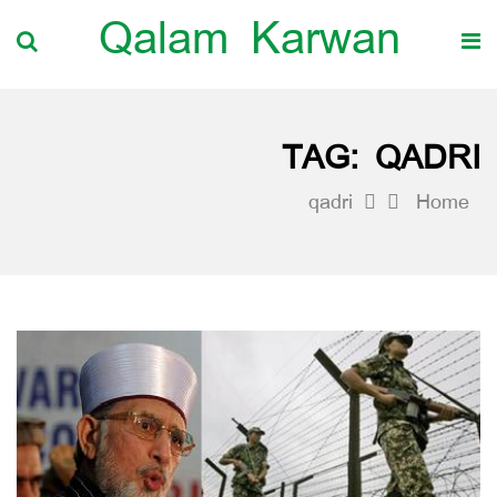
Qalam Karwan
TAG:
QADRI
qadri
Home