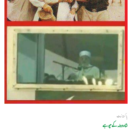
پاکستانیت
شاہ دولہ کے چوہے