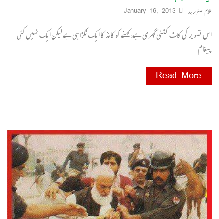
غلام اصغر ساجد
January 16, 2013
اس تصویر کی کاٹ کتنی گہری ہے، کہنے کو کاغذ کا ایک ٹکڑا ہی ہے لیکن ایک نہیں کئی
پیغام
Read More