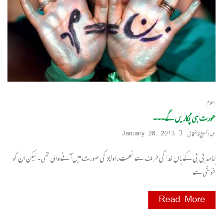
اسلام
عورت ہی پُکاریں گے۔۔۔
عبدالسیع قائمخانی
January 28, 2013
اِمامہ بی بی کے ہاں خداکی طرف سے نعمت، اولاد کی صورت میں آنے والی تھی۔لیکن ان کو
خوشی سے
Read More