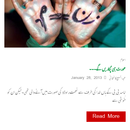
اسلام
عورت ہی پُکاریں گے۔۔۔
عبدالسیع قائمخانی
January 28, 2013
اِمامہ بی بی کے ہاں خداکی طرف سے نعمت، اولاد کی صورت میں آنے والی تھی۔لیکن ان کو
خوشی سے
Read More